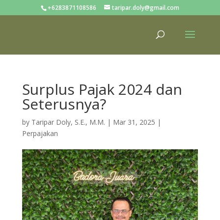
+6283871108586
taripar.doly@gmail.com
Surplus Pajak 2024 dan
Seterusnya?
by
Taripar Doly, S.E., M.M.
|
Mar 31, 2025
|
Perpajakan