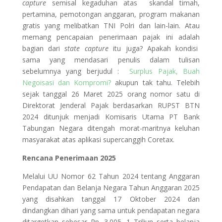
capture
semisal kegaduhan atas skandal timah,
pertamina, pemotongan anggaran, program makanan
gratis yang melibatkan TNI Polri dan lain-lain. Atau
memang pencapaian penerimaan pajak ini adalah
bagian dari
state capture
itu juga? Apakah kondisi
sama yang mendasari penulis dalam tulisan
sebelumnya yang berjudul :
Surplus Pajak, Buah
Negoisasi dan Kompromi?
akupun tak tahu. Telebih
sejak tanggal 26 Maret 2025 orang nomor satu di
Direktorat Jenderal Pajak berdasarkan RUPST BTN
2024 ditunjuk menjadi Komisaris Utama PT Bank
Tabungan Negara ditengah morat-maritnya keluhan
masyarakat atas aplikasi supercanggih Coretax.
Rencana Penerimaan 2025
Melalui UU Nomor 62 Tahun 2024 tentang Anggaran
Pendapatan dan Belanja Negara Tahun Anggaran 2025
yang disahkan tanggal 17 Oktober 2024 dan
dindangkan dihari yang sama untuk pendapatan negara
ditargetkan sebesar Rp. 3.005, 1 Triliun serta belanja