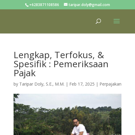
+6283871108586
taripar.doly@gmail.com
Lengkap, Terfokus, &
Spesifik : Pemeriksaan
Pajak
by
Taripar Doly, S.E., M.M.
|
Feb 17, 2025
|
Perpajakan