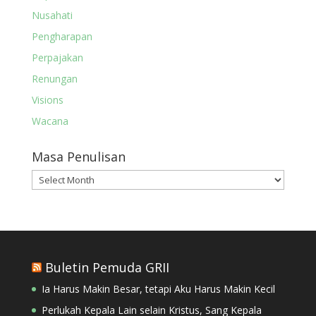
Nusahati
Pengharapan
Perpajakan
Renungan
Visions
Wacana
Masa Penulisan
Masa
Penulisan
Buletin Pemuda GRII
Ia Harus Makin Besar, tetapi Aku Harus Makin Kecil
Perlukah Kepala Lain selain Kristus, Sang Kepala