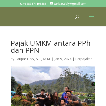
+6283871108586
taripar.doly@gmail.com
Pajak UMKM antara PPh
dan PPN
by
Taripar Doly, S.E., M.M.
|
Jan 5, 2024
|
Perpajakan