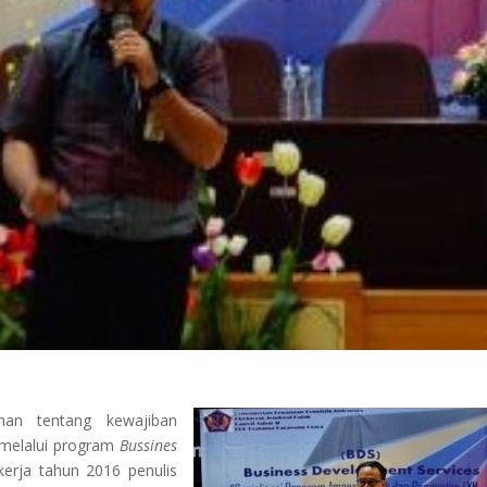
han tentang kewajiban
 melalui program
Bussines
kerja tahun 2016 penulis