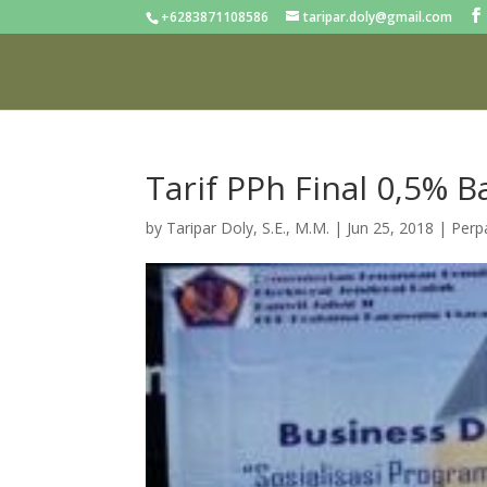
+6283871108586
taripar.doly@gmail.com
Tarif PPh Final 0,5% 
by
Taripar Doly, S.E., M.M.
|
Jun 25, 2018
|
Perp