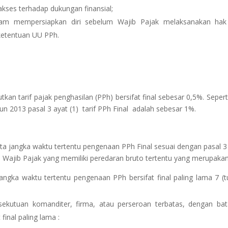
ses terhadap dukungan finansial;
m mempersiapkan diri sebelum Wajib Pajak melaksanakan hak
ketentuan UU PPh.
an tarif pajak penghasilan (PPh) bersifat final sebesar 0,5%. Seperti
 2013 pasal 3 ayat (1) tarif PPh Final adalah sebesar 1%.
ta jangka waktu tertentu pengenaan PPh Final sesuai dengan pasal 3
h Wajib Pajak yang memiliki peredaran bruto tertentu yang merupakan
angka waktu tertentu pengenaan PPh bersifat final paling lama 7 (t
sekutuan komanditer, firma, atau perseroan terbatas, dengan ba
final paling lama :