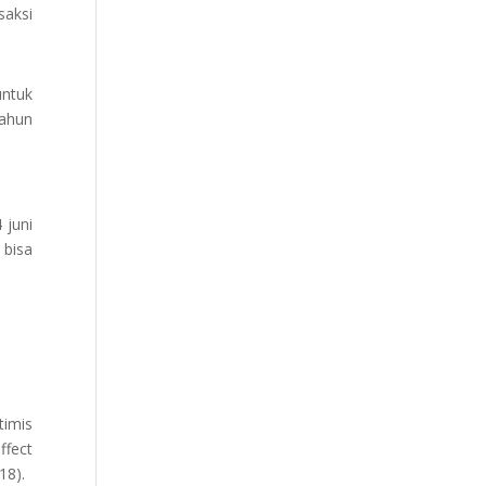
saksi
untuk
tahun
 juni
 bisa
timis
fect
18).