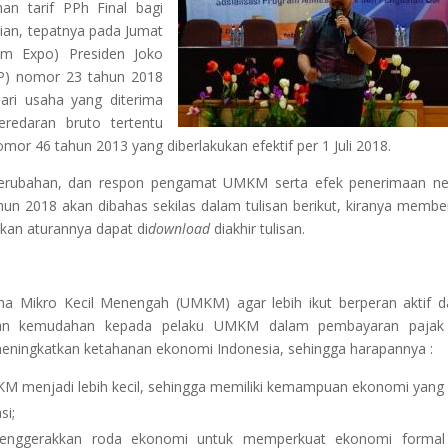
n tarif PPh Final bagi
ian, tepatnya pada Jumat
im Expo) Presiden Joko
P) nomor 23 tahun 2018
ari usaha yang diterima
eredaran bruto tertentu
or 46 tahun 2013 yang diberlakukan efektif per 1 Juli 2018.
 perubahan, dan respon pengamat UMKM serta efek penerimaan n
hun 2018 akan dibahas sekilas dalam tulisan berikut, kiranya membe
an aturannya dapat di
download
diakhir tulisan.
 Mikro Kecil Menengah (UMKM) agar lebih ikut berperan aktif 
kan kemudahan kepada pelaku UMKM dalam pembayaran pajak
 meningkatkan ketahanan ekonomi Indonesia, sehingga harapannya :
M menjadi lebih kecil, sehingga memiliki kemampuan ekonomi yang 
si;
enggerakkan roda ekonomi untuk memperkuat ekonomi formal