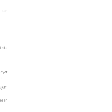
 dan
 kita
 ayat
 :
ujuh)
tasan