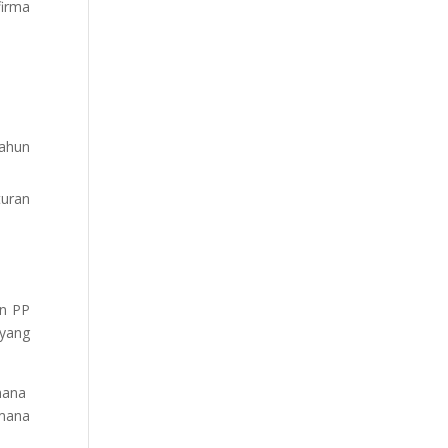
firma
tahun
turan
an PP
 yang
imana
imana