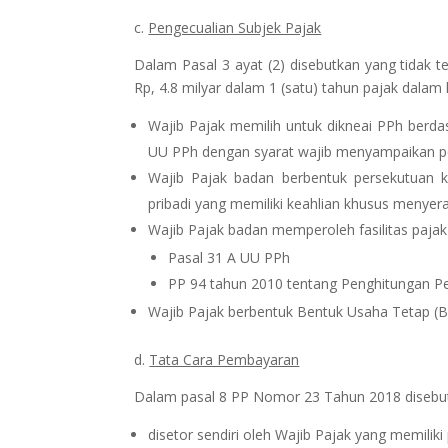
c.
Pengecualian Subjek Pajak
Dalam Pasal 3 ayat (2) disebutkan yang tidak t
Rp, 4.8 milyar dalam 1 (satu) tahun pajak dalam h
Wajib Pajak memilih untuk dikneai PPh berdasa
UU PPh dengan syarat wajib menyampaikan pe
Wajib Pajak badan berbentuk persekutuan k
pribadi yang memiliki keahlian khusus menye
Wajib Pajak badan memperoleh fasilitas pajak
Pasal 31 A UU PPh
PP 94 tahun 2010 tentang Penghitungan Pe
Wajib Pajak berbentuk Bentuk Usaha Tetap (B
d.
Tata Cara Pembayaran
Dalam pasal 8 PP Nomor 23 Tahun 2018 disebutka
disetor sendiri oleh Wajib Pajak yang memiliki