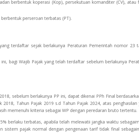
adan berbentuk koperasi (Kop), persekutuan komanditer (CV), atau 
n berbentuk perseroan terbatas (PT).
 yang terdaftar sejak berlakunya Peraturan Pemerintah nomor 23 
ini, bagi Wajib Pajak yang telah terdaftar sebelum berlakunya Pera
2018, sebelum berlakunya PP ini, dapat dikenai PPh Final berdasark
ajak 2018, Tahun Pajak 2019 s.d Tahun Pajak 2024, atas penghasilan
asih memenuhi kriteria sebagai WP dengan peredaran bruto tertentu.
5% berlaku terbatas, apabila telah melewatii jangka waktu sebaga
n sistem pajak normal dengan pengenaan tarif tidak final sebaga