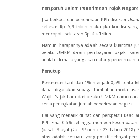
Pengaruh Dalam Penerimaan Pajak Negara
Jika berkaca dari penerimaan PPh disektor Us
sebesar Rp. 5,9 triliun maka jika kondisi yan
mencapai sekitaran Rp. 4.4 Triliun.
Namun, harapannya adalah secara kuantitas ju
pelaku UMKM dalam pembayaran pajak karena
adalah di masa yang akan datang penerimaan 
Penutup
Penurunan tarif dari 1% menjadi 0,5% tent
dapat digunakan sebagai tambahan modal usaha
Wajib Pajak baru dari pelaku UMKM namun ad
serta peningkatan jumlah penerimaan negara.
Hal yang menarik dilihat dari perspektif keadi
PPh Final 0,5% sehingga memberi kesempatan k
(pasal 3 ayat (2a) PP nomor 23 Tahun 2018). S
atas adalah sesuatu yang positif sebagai pe