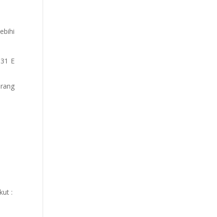
ebihi
 31 E
orang
ut :