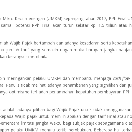
aha Mikro Kecil menengah (UMKM) sepanjang tahun 2017, PPh Final
g sama potensi PPh Final akan turun sekitar Rp. 1,5 triliun atau 
mlah Wajib Pajak bertambah dan adanya kesadaran serta kepatuhan
 jumlah tarif yang semakin ringan maka harapan jangka panjan
akan berangsur membaik.
u lebih meringankan pelaku UMKM dan membantu menjaga
cash-flow
. Penulis tidak melihat adanya penambahan yang signifikan dari j
anya optimisme terhadap penambahan kepatuhan pembayaran PPh 
lan adalah adanya pilihan bagi Wajib Pajak untuk tidak menggunakan 
epada Wajib pajak untuk memilih apakah dengan tarif Final atau n
ementara limitasi jangka waktu bagi subjek pajak sebagaimana diat
rsiapan pelaku UMKM menuju tertib pembukuan. Beberapa hal terka