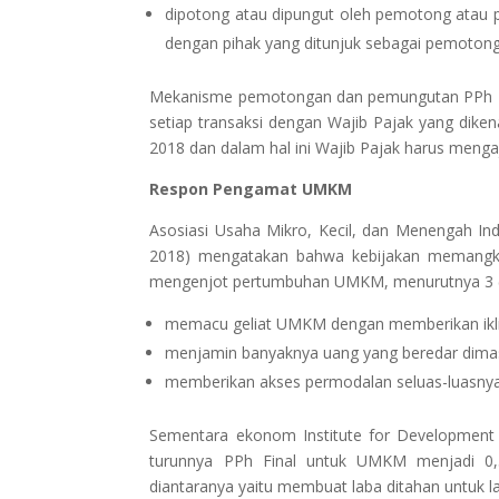
dipotong atau dipungut oleh pemotong atau 
dengan pihak yang ditunjuk sebagai pemoton
Mekanisme pemotongan dan pemungutan PPh Fin
setiap transaksi dengan Wajib Pajak yang dike
2018 dan dalam hal ini Wajib Pajak harus meng
Respon Pengamat UMKM
Asosiasi Usaha Mikro, Kecil, dan Menengah Ind
2018) mengatakan bahwa kebijakan memangkas 
mengenjot pertumbuhan UMKM, menurutnya 3 (tig
memacu geliat UMKM dengan memberikan ikli
menjamin banyaknya uang yang beredar dima
memberikan akses permodalan seluas-luasny
Sementara ekonom Institute for Development 
turunnya PPh Final untuk UMKM menjadi 0,5
diantaranya yaitu membuat laba ditahan untuk l