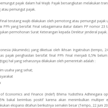
pemungut pajak dalam hal Wajib Pajak bersangkutan melakukan tran
g atau pemungut pajak.
al terutang wajib dilakukan oleh pemotong atau pemungut pajak 
nai PPh yang bersifat Final sebagaimana diatur dalam PP nomor 23 
ajukan permohonan Surat Keterangan kepada Direktur jenderal pajak.
onesia (Akumindo) yang diketuai oleh Ikhsan Ingatrubun (tempo, 24
pajak penghasilan bersifat final PPh Final menjadi 0,5% belum
a) hal yang seharusnya dilakukan oleh pemerintah adalah :
m usaha yang sehat;
syarakat
a
of Economics and Finance (Indef) Bhima Yudisthira Adhinegara op
% bakal berimbas positif karena akan menimbulkan multiper ef
akukan ekspansi ditahun berikutnya semakin besar (Tempo, 22 Juni 20