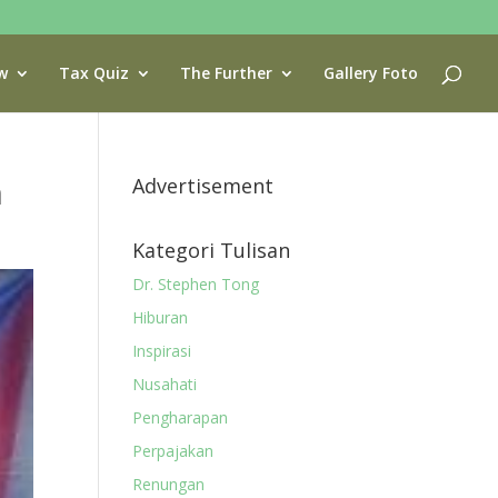
w
Tax Quiz
The Further
Gallery Foto
h
Advertisement
Kategori Tulisan
Dr. Stephen Tong
Hiburan
Inspirasi
Nusahati
Pengharapan
Perpajakan
Renungan