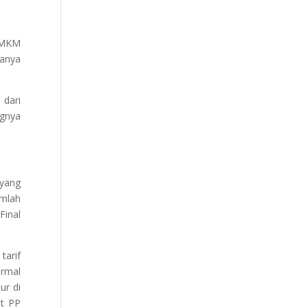
 UMKM
hanya
 dari
gnya
yang
umlah
Final
tarif
ormal
ur di
it PP