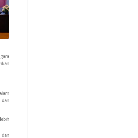
egara
rikan
dalam
 dan
lebih
 dan