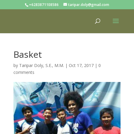
+6283871108586
taripar.doly@gmail.com
Basket
by
Taripar Doly, S.E., M.M.
|
Oct 17, 2017
|
0
comments