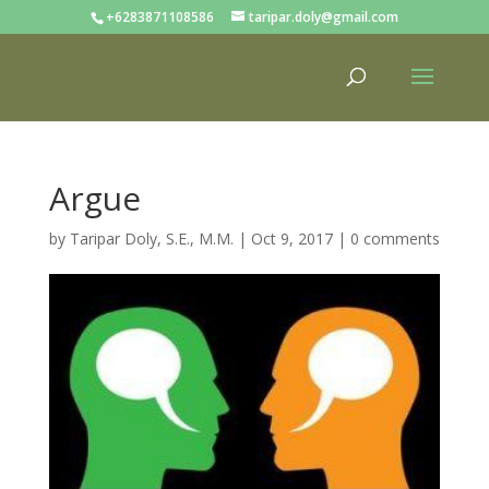
+6283871108586
taripar.doly@gmail.com
Argue
by
Taripar Doly, S.E., M.M.
|
Oct 9, 2017
|
0 comments