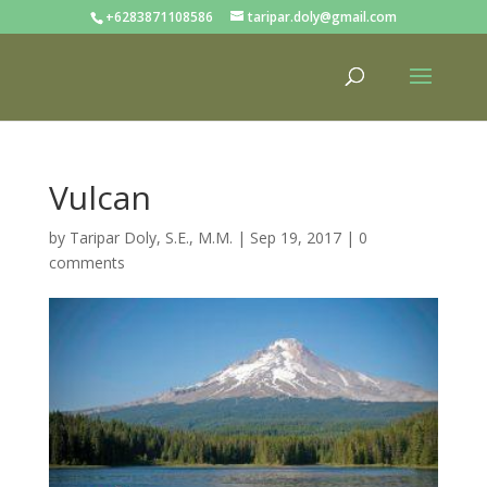
+6283871108586
taripar.doly@gmail.com
Vulcan
by
Taripar Doly, S.E., M.M.
|
Sep 19, 2017
|
0
comments