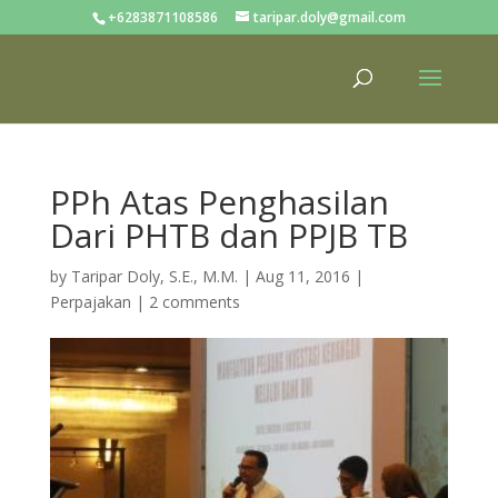
+6283871108586
taripar.doly@gmail.com
PPh Atas Penghasilan
Dari PHTB dan PPJB TB
by
Taripar Doly, S.E., M.M.
|
Aug 11, 2016
|
Perpajakan
|
2 comments