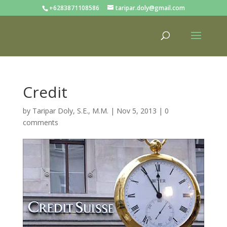
+6283871108586
taripar.doly@gmail.com
Credit
by
Taripar Doly, S.E., M.M.
|
Nov 5, 2013
|
0
comments