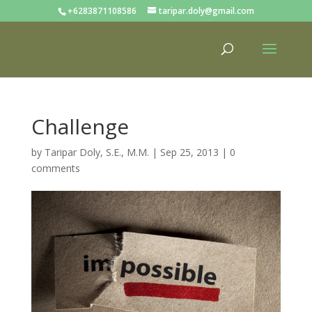
+6283871108586
taripar.doly@gmail.com
Challenge
by
Taripar Doly, S.E., M.M.
|
Sep 25, 2013
|
0
comments