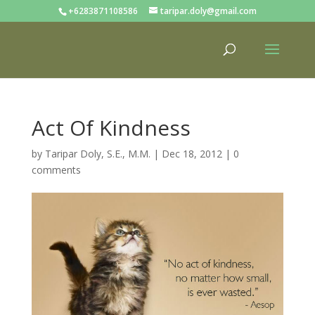
+6283871108586
taripar.doly@gmail.com
Act Of Kindness
by
Taripar Doly, S.E., M.M.
|
Dec 18, 2012
|
0
comments