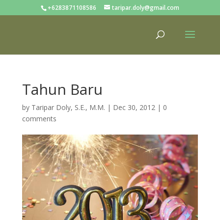
+6283871108586
taripar.doly@gmail.com
Tahun Baru
by
Taripar Doly, S.E., M.M.
|
Dec 30, 2012
|
0
comments