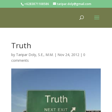
+6283871108586
taripar.doly@gmail.com
Truth
by
Taripar Doly, S.E., M.M.
|
Nov 24, 2012
|
0
comments