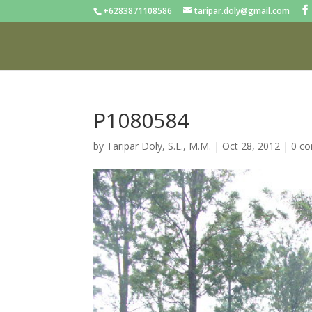
+6283871108586
taripar.doly@gmail.com
P1080584
by
Taripar Doly, S.E., M.M.
|
Oct 28, 2012
|
0 c