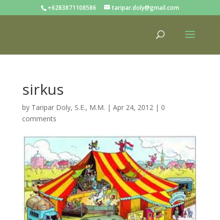
+6283871108586
taripar.doly@gmail.com
sirkus
by
Taripar Doly, S.E., M.M.
|
Apr 24, 2012
|
0
comments