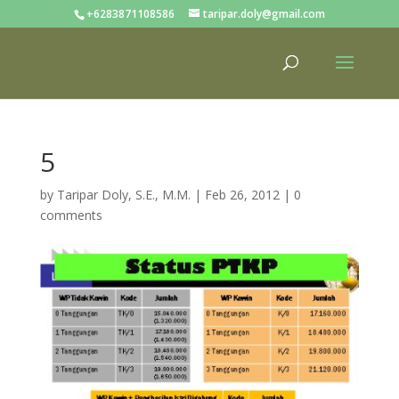
+6283871108586
taripar.doly@gmail.com
5
by
Taripar Doly, S.E., M.M.
|
Feb 26, 2012
|
0
comments