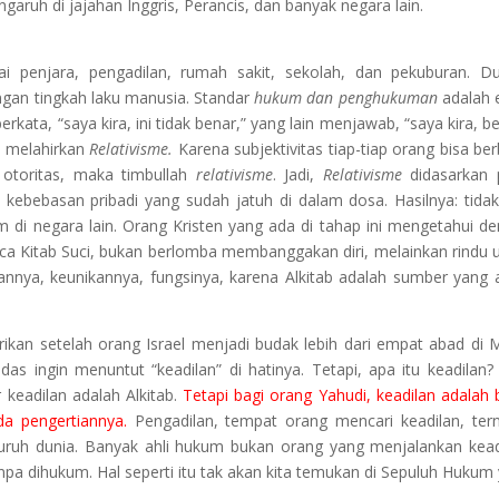
ngaruh di jajahan Inggris, Perancis, dan banyak negara lain.
 penjara, pengadilan, rumah sakit, sekolah, dan pekuburan. D
gan tingkah laku manusia. Standar
hukum dan penghukuman
adalah e
rkata, “saya kira, ini tidak benar,” yang lain menjawab, “saya kira, be
 melahirkan
Relativisme.
Karena subjektivitas tiap-tiap orang bisa be
 otoritas, maka timbullah
relativisme
. Jadi,
Relativisme
didasarkan 
da kebebasan pribadi yang sudah jatuh di dalam dosa. Hasilnya: tida
di negara lain. Orang Kristen yang ada di tahap ini mengetahui d
a Kitab Suci, bukan berlomba membanggakan diri, melainkan rindu 
daannya, keunikannya, fungsinya, karena Alkitab adalah sumber yang
an setelah orang Israel menjadi budak lebih dari empat abad di M
as ingin menuntut “keadilan” di hatinya. Tetapi, apa itu keadilan?
r keadilan adalah Alkitab.
Tetapi bagi orang Yahudi, keadilan adalah 
da pengertiannya.
Pengadilan, tempat orang mencari keadilan, ter
luruh dunia. Banyak ahli hukum bukan orang yang menjalankan kead
a dihukum. Hal seperti itu tak akan kita temukan di Sepuluh Hukum