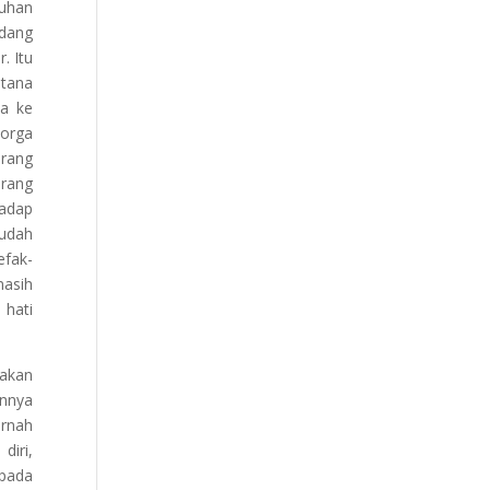
Tuhan
edang
. Itu
stana
ka ke
Sorga
orang
rang
hadap
sudah
efak-
masih
 hati
akan
annya
ernah
iri,
 pada