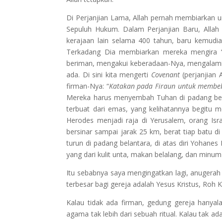
Di Perjanjian Lama, Allah pernah membiarkan 
Sepuluh Hukum. Dalam Perjanjian Baru, Alla
kerajaan lain selama 400 tahun, baru kemudi
Terkadang Dia membiarkan mereka mengira 
beriman, mengakui keberadaan-Nya, mengalami
ada. Di sini kita mengerti
Covenant
(perjanjian 
firman-Nya: “
Katakan pada Firaun untuk membe
Mereka harus menyembah Tuhan di padang bela
terbuat dari emas, yang kelihatannya begitu m
Herodes menjadi raja di Yerusalem, orang Is
bersinar sampai jarak 25 km, berat tiap batu di 
turun di padang belantara, di atas diri Yohan
yang dari kulit unta, makan belalang, dan minum
Itu sebabnya saya mengingatkan lagi, anugerah 
terbesar bagi gereja adalah Yesus Kristus, Roh 
Kalau tidak ada firman, gedung gereja hanyala
agama tak lebih dari sebuah ritual. Kalau tak 