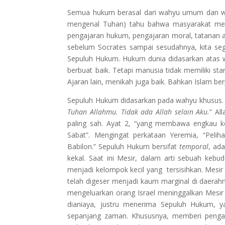
Semua hukum berasal dari wahyu umum dan 
mengenal Tuhan) tahu bahwa masyarakat m
pengajaran hukum, pengajaran moral, tatanan admi
sebelum Socrates sampai sesudahnya, kita seg
Sepuluh Hukum. Hukum dunia didasarkan atas 
berbuat baik. Tetapi manusia tidak memiliki st
Ajaran lain, menikah juga baik. Bahkan Islam be
Sepuluh Hukum didasarkan pada wahyu khusus. It
Tuhan Allahmu. Tidak ada Allah selain Aku.
” Al
paling sah. Ayat 2, “yang membawa engkau kel
Sabat”. Mengingat perkataan Yeremia, “Pelih
Babilon.” Sepuluh Hukum bersifat
temporal
, ad
kekal. Saat ini Mesir, dalam arti sebuah kebu
menjadi kelompok kecil yang tersisihkan. Mesir 
telah digeser menjadi kaum marginal di daerah
mengeluarkan orang Israel meninggalkan Mesir
dianiaya, justru menerima Sepuluh Hukum, ya
sepanjang zaman. Khususnya, memberi penga