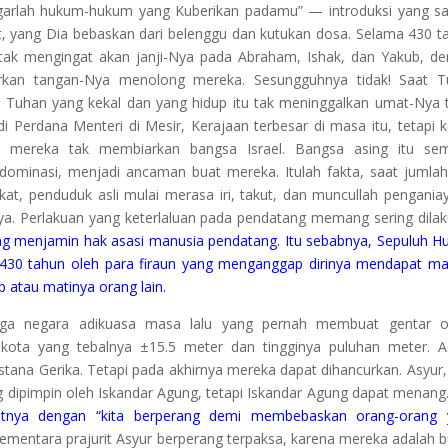
garlah hukum-hukum yang Kuberikan padamu” — introduksi yang s
t, yang Dia bebaskan dari belenggu dan kutukan dosa. Selama 430 t
 tak mengingat akan janji-Nya pada Abraham, Ishak, dan Yakub, d
urkan tangan-Nya menolong mereka. Sesungguhnya tidak! Saat T
 Tuhan yang kekal dan yang hidup itu tak meninggalkan umat-Nya 
i Perdana Menteri di Mesir, Kerajaan terbesar di masa itu, tetapi k
it, mereka tak membiarkan bangsa Israel. Bangsa asing itu se
dominasi, menjadi ancaman buat mereka. Itulah fakta, saat jumla
t, penduduk asli mulai merasa iri, takut, dan muncullah pengania
ya. Perlakuan yang keterlaluan pada pendatang memang sering dila
ang menjamin hak asasi manusia pendatang. Itu sebabnya, Sepuluh 
k 430 tahun oleh para firaun yang menganggap dirinya mendapat m
p atau matinya orang lain.
h tiga negara adikuasa masa lalu yang pernah membuat gentar 
kota yang tebalnya ±15.5 meter dan tingginya puluhan meter. A
 istana Gerika. Tetapi pada akhirnya mereka dapat dihancurkan. Asyur,
ng dipimpin oleh Iskandar Agung, tetapi Iskandar Agung dapat menang
ritnya dengan “kita berperang demi membebaskan orang-orang 
ementara prajurit Asyur berperang terpaksa, karena mereka adalah 