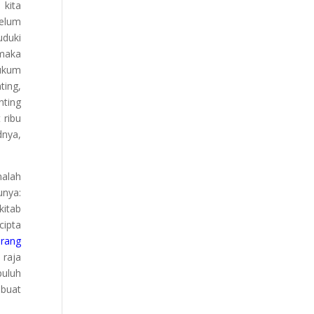
 kita
belum
uduki
 maka
hukum
ting,
nting
 ribu
nya,
malah
unya:
kitab
cipta
orang
 raja
puluh
buat