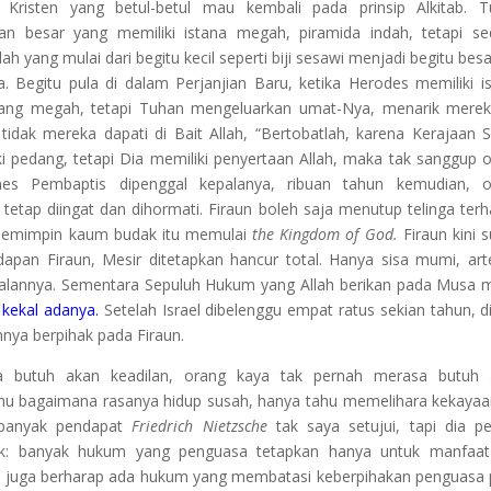
 Kristen yang betul-betul mau kembali pada prinsip Alkitab. 
aan besar yang memiliki istana megah, piramida indah, tetapi s
h yang mulai dari begitu kecil seperti biji sesawi menjadi begitu besar
a. Begitu pula di dalam Perjanjian Baru, ketika Herodes memiliki i
 yang megah, tetapi Tuhan mengeluarkan umat-Nya, menarik mere
idak mereka dapati di Bait Allah, “Bertobatlah, karena Kerajaan 
i pedang, tetapi Dia memiliki penyertaan Allah, maka tak sanggup 
nes Pembaptis dipenggal kepalanya, ribuan tahun kemudian, o
etap diingat dan dihormati. Firaun boleh saja menutup telinga ter
l memimpin kaum budak itu memulai
the Kingdom of God.
Firaun kini 
hadapan Firaun, Mesir ditetapkan hancur total. Hanya sisa mumi, art
ggalannya. Sementara Sepuluh Hukum yang Allah berikan pada Musa 
 kekal adanya.
Setelah Israel dibelenggu empat ratus sekian tahun, di
nya berpihak pada Firaun.
butuh akan keadilan, orang kaya tak pernah merasa butuh 
hu bagaimana rasanya hidup susah, hanya tahu memelihara kekaya
 banyak pendapat
Friedrich Nietzsche
tak saya setujui, tapi dia p
k: banyak hukum yang penguasa tetapkan hanya untuk manfaat d
in juga berharap ada hukum yang membatasi keberpihakan penguasa