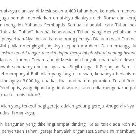
umat-Nya dianiaya di Mesir selama 400 tahun baru kemudian menur
h juga pernah membiarkan umat-Nya dianiaya oleh Roma dan kera
an mengirim Yohanes Pembaptis. Semua ini adalah cara Tuhan bek
“tak ada Tuhan”, karena keberadaan Tuhan yang menyebabkan o
 penyertaan-Nya, bukan karena orang percaya Dia ada maka Dia me
Allah). Allah mengingat janji-Nya kepada Abraham. Dia memanggil 
baskan umat-Ku agar mereka dapat menyembah Aku di padang belant
ntara, karena Tuhan tahu di Mesir ada banyak tuhan palsu; dewa
ewah sebenarnya bukan apa-apa. Begitu juga di Perjanjian Baru, k
rael mempunyai Bait Allah yang begitu mewah, kubahnya berlapis 
dindingnya 5.000 kg, dua kali lipat dari batu di piramida. Tetapi Roh 
es Pembaptis, yang dipandang tidak waras, karena dia mengenakan pa
 madu. Ironis bukan?
Allah yang terkecil bagi gereja adalah gedung gereja. Anugerah-Nya
Kudus, firman-Nya.
h bangunan yang dikelilingi empat dinding. Kalau tidak ada Roh K
ada penyertaan Tuhan, gereja hanyalah organisasi. Semua ini membuat