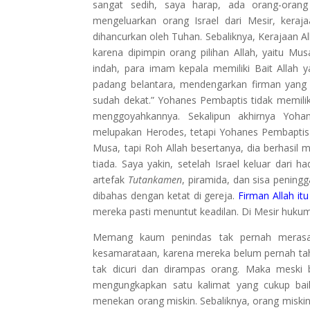
sangat sedih, saya harap, ada orang-orang
mengeluarkan orang Israel dari Mesir, keraj
dihancurkan oleh Tuhan. Sebaliknya, Kerajaan Alla
karena dipimpin orang pilihan Allah, yaitu Mus
indah, para imam kepala memiliki Bait Allah
padang belantara, mendengarkan firman yang t
sudah dekat.” Yohanes Pembaptis tidak memilik
menggoyahkannya. Sekalipun akhirnya Yoha
melupakan Herodes, tetapi Yohanes Pembaptis t
Musa, tapi Roh Allah besertanya, dia berhasi
tiada. Saya yakin, setelah Israel keluar dari 
artefak
Tutankamen
, piramida, dan sisa penin
dibahas dengan ketat di gereja.
Firman Allah itu
mereka pasti menuntut keadilan. Di Mesir hukum
Memang kaum penindas tak pernah merasa 
kesamarataan, karena mereka belum pernah ta
tak dicuri dan dirampas orang. Maka meski
mengungkapkan satu kalimat yang cukup bai
menekan orang miskin. Sebaliknya, orang misk