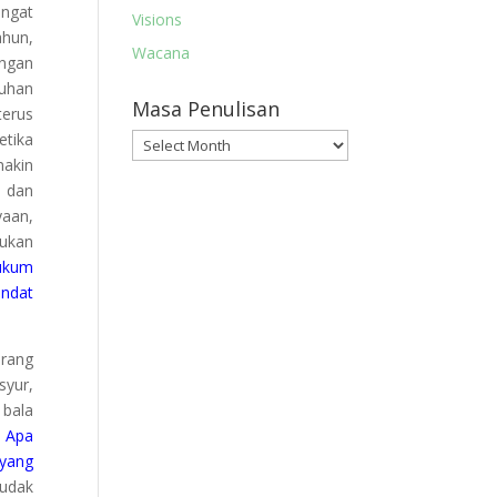
angat
Visions
ahun,
Wacana
engan
uhan
Masa Penulisan
terus
etika
Masa
makin
Penulisan
h dan
yaan,
kukan
Hukum
andat
orang
syur,
 bala
.
Apa
yang
budak