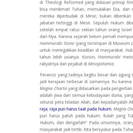
di Theologi Reformed yang didasari prinsip fi
bisa menikmati Tuhan, memuliakan Dia, dan m
mereka diperbudak di Mesir, bukan diberik
jabatan tertinggi di Mesir. Sepuluh Hukum di
setelah empat ratus sekian tahun orang Isra
dari-Nya. Karena sejarah belum pernah mempuny
Hammurabi Stone
(yang tersimpan di Museum
untuk menegakkan keadilan di masyarakat. H
tahun lebih usianya. Konon,
Hammurabi
menda
rakyatnya dan pejabat di
Mesopotamia
.
Perancis yang tadinya begitu besar dan agung i
jadi kerajaan terbesar di zamannya. Itu karena
Magna Charta
yang didasarkan pada pengertian A
adalah jiwa dari semua kebudayaan dunia, yan
seturut peta teladan Allah, dan kepadanyalah All
raja; raja pun harus taat pada hukum.
Magna Ch
pun harus patuh pada hukum. Itulah yang Tu
Hukum, dan dengarlah!” Pada umumnya, oran
masyarakat jadi tertib. Kita bersyukur pada Tuha