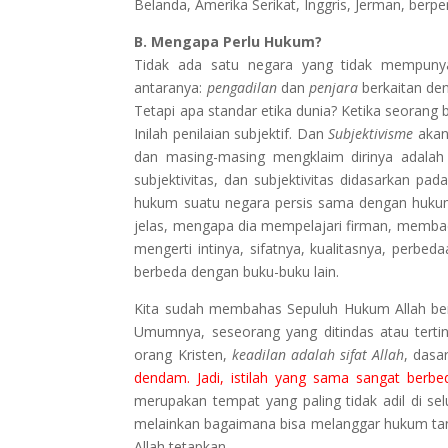
Belanda, Amerika Serikat, Inggris, Jerman, berpe
B. Mengapa Perlu Hukum?
Tidak ada satu negara yang tidak mempunyai
antaranya:
pengadilan
dan
penjara
berkaitan den
Tetapi apa standar etika dunia? Ketika seorang be
Inilah penilaian subjektif. Dan
Subjektivisme
akan
dan masing-masing mengklaim dirinya adalah
subjektivitas, dan subjektivitas didasarkan pa
hukum suatu negara persis sama dengan hukum 
jelas, mengapa dia mempelajari firman, membac
mengerti intinya, sifatnya, kualitasnya, perbe
berbeda dengan buku-buku lain.
Kita sudah membahas Sepuluh Hukum Allah berik
Umumnya, seseorang yang ditindas atau tertind
orang Kristen,
keadilan adalah sifat Allah
, dasa
dendam. Jadi, istilah yang sama sangat berbe
merupakan tempat yang paling tidak adil di se
melainkan bagaimana bisa melanggar hukum tanp
Allah tetapkan.