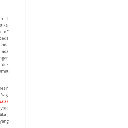
ua di
tika.
nar.”
rbeda
pada
k ada
engan
untuk
 amat
esir.
 Bagi
balas
nyata
ilan,
 yang