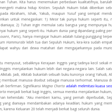
rman Tuhan. Kita harus menemukan perbedaan kualitatifnya, barulah
engerti makna hidup Kristen. Sepuluh Hukum tidak diberikan se
an pada Abraham, Ishak, Yakub, maupun Yusuf yang sempat mend
berikan untuk menegaskan: 1) Mesir tak punya hukum seperti itu,
el dianiaya; 2) Tuhan ingin memulai satu bangsa yang mempunyai 
ai hukum yang seperti itu. Hukum dunia yang dipandang paling pen
Louvre
, Paris), hanya mengajar hukum adalah tulang-punggung terpe
ukum
Hammurabi
lebih tua dari Sepuluh Hukum, kira-kira sudah empat
pat wahyu dari dewa matahari dan mengajarkannya pada murid
tu menyusut, sebaliknya Kerajaan Inggris yang tadinya kecil sekali 
 Inggris menjalankan hukum lebih dari negara-negara lain. Salah sat
lkitab. Jadi, Alkitab bukanlah sebuah buku kunonya orang Yahudi, Al
g membuat manusia disebut sebagai manusia terhormat. Manusia di
ah berfirman. Signifikansi
Magna Charta
adalah melimitasi kuasa se
arta
menjadi berkat bagi Inggris, semua mereka menjalankan hukum,
han kehendaki. “Aku memberi kamu, yang pernah diperbudak, Se
g yang dianiaya mendambakan adanya keadilan; hukum yang mem
n, karena Keluaran 20 telah menjadi berkat bagi seluruh dunia.