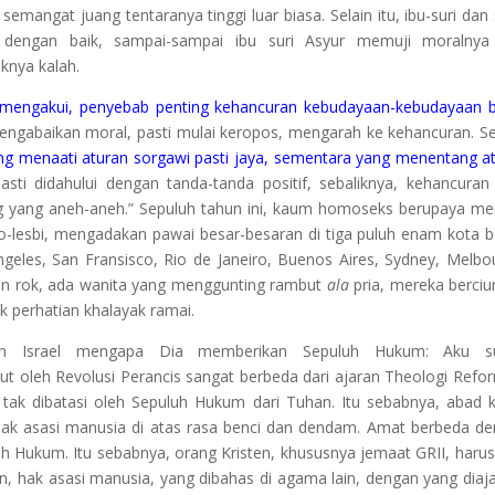
emangat juang tentaranya tinggi luar biasa. Selain itu, ibu-suri dan s
n dengan baik, sampai-sampai ibu suri Asyur memuji moralnya
nya kalah.
mengakui, penyebab penting kehancuran kebudayaan-kebudayaan 
ngabaikan moral, pasti mulai keropos, mengarah ke kehancuran. Se
ng menaati aturan sorgawi pasti jaya, sementara yang menentang a
ti didahului dengan tanda-tanda positif, sebaliknya, kehancuran
g yang aneh-aneh.” Sepuluh tahun ini, kaum homoseks berupaya me
-lesbi, mengadakan pawai besar-besaran di tiga puluh enam kota b
geles, San Fransisco, Rio de Janeiro, Buenos Aires, Sydney, Melbo
kan rok, ada wanita yang menggunting rambut
ala
pria, mereka berci
k perhatian khalayak ramai.
kan Israel mengapa Dia memberikan Sepuluh Hukum: Aku s
 oleh Revolusi Perancis sangat berbeda dari ajaran Theologi Refo
tak dibatasi oleh Sepuluh Hukum dari Tuhan. Itu sebabnya, abad 
hak asasi manusia di atas rasa benci dan dendam. Amat berbeda d
h Hukum. Itu sebabnya, orang Kristen, khususnya jemaat GRII, harus
an, hak asasi manusia, yang dibahas di agama lain, dengan yang diaj