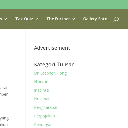
w
Tax Quiz
The Further
Gallery Foto
Advertisement
Kategori Tulisan
Dr. Stephen Tong
Hiburan
aran
Inspirasi
beri
Nusahati
Pengharapan
Perpajakan
 yang
hun.
Renungan