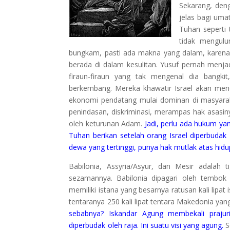
Sekarang, den
jelas bagi uma
Tuhan seperti
tidak mengul
bungkam, pasti ada makna yang dalam, karena
berada di dalam kesulitan. Yusuf pernah menjad
firaun-firaun yang tak mengenal dia bangk
berkembang. Mereka khawatir Israel akan men
ekonomi pendatang mulai dominan di masyaraka
penindasan, diskriminasi, merampas hak asasin
oleh keturunan Adam.
Jadi, perlu ada hukum y
Tuhan berikan setelah orang Israel diperbuda
dewa yang tertinggi, punya hak mutlak atas hidu
Babilonia, Assyria/Asyur, dan Mesir adala
sezamannya. Babilonia dipagari oleh tembok 
memiliki istana yang besarnya ratusan kali lipat
tentaranya 250 kali lipat tentara Makedonia ya
sebabnya? Iskandar Agung membekali praju
diperbudak oleh raja. Ini suatu visi yang agung.
S