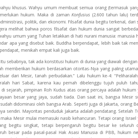
wahyu khusus. Wahyu umum membuat semua orang (termasuk yang
emerlukan hukum. Maka di zaman
Konfusius
(2.600 tahun lalu) ter
nistrasi, politik, dan ekonomi. Filsafat dunia begitu terkenal, dari 
era melihat bahwa poros filsafat dan hukum dunia sangat berbeda
wahyu umum yang Tuhan letakkan di hati nurani manusia: manusia 
andar apa yang disebut baik. Buddha berpendapat, lebih baik tak men
rpendapat, menikah empat kali juga baik.
u sebabnya, tak ada konstitusi hukum di dunia yang diawali dengan
lah memberikan hukum berdasarkan otoritas-Nya yang paling utam
uar dari Mesir, tanah perbudakan.” Lalu hukum ke-4: “Peliharalah
aralah hari Sabat, karena kau pernah dibelenggu tujuh puluh tah
a di sejarah, pimpinan Roh Kudus atas orang percaya adalah hukum
dayaan besar yang jaya, sudah tiada. Dan saat ini, bangsa Mesir 
sudah didominasi oleh bangsa Arab. Seperti juga di Jakarta, orang B
nya sendiri. Mayoritas penduduk Jakarta adalah pendatang. Setelah 
 maka Mesir mulai memasuki nasib kehancuran. Tetapi orang Israel
ng begitu singkat, tetapi berpengaruh begitu besar ke seluruh 
ruh besar pada pasal-pasal Hak Asasi Manusia di PBB, hukum n