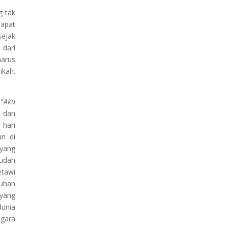
 tak
dapat
sejak
 dari
harus
ikah.
 “
Aku
a dan
 hari
un di
 yang
sudah
etawi
Tuhan
 yang
dunia
egara