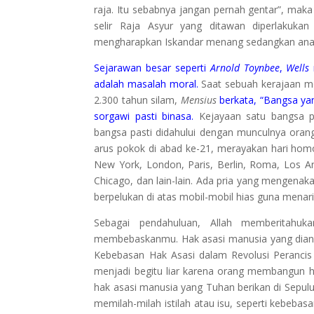
raja. Itu sebabnya jangan pernah gentar”, maka s
selir Raja Asyur yang ditawan diperlakuka
mengharapkan Iskandar menang sedangkan anak
Sejarawan besar seperti
Arnold Toynbee
,
Wells
adalah masalah moral.
Saat sebuah kerajaan me
2.300 tahun silam,
Mensius
berkata, “Bangsa ya
sorgawi pasti binasa.
Kejayaan satu bangsa pas
bangsa pasti didahului dengan munculnya oran
arus pokok di abad ke-21, merayakan hari homo
New York, London, Paris, Berlin, Roma, Los An
Chicago, dan lain-lain. Ada pria yang mengena
berpelukan di atas mobil-mobil hias guna menari
Sebagai pendahuluan, Allah memberitahu
membebaskanmu. Hak asasi manusia yang dianut
Kebebasan Hak Asasi dalam Revolusi Perancis 
menjadi begitu liar karena orang membangun 
hak asasi manusia yang Tuhan berikan di Sepulu
memilah-milah istilah atau isu, seperti kebebas