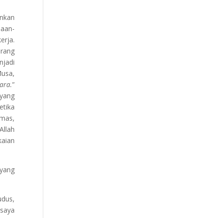
unkan
jaan-
erja.
rang
njadi
Musa,
ara.
”
 yang
etika
emas,
Allah
kaian
 yang
udus,
 saya