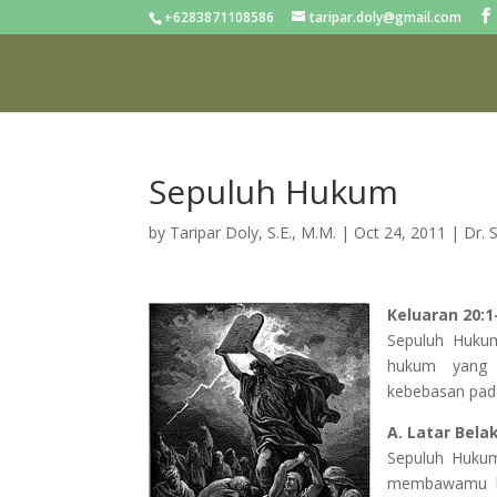
+6283871108586
taripar.doly@gmail.com
Sepuluh Hukum
by
Taripar Doly, S.E., M.M.
|
Oct 24, 2011
|
Dr. 
Keluaran 20:1
Sepuluh Huku
hukum yang s
kebebasan pad
A. Latar Bel
Sepuluh Hukum 
membawamu ke