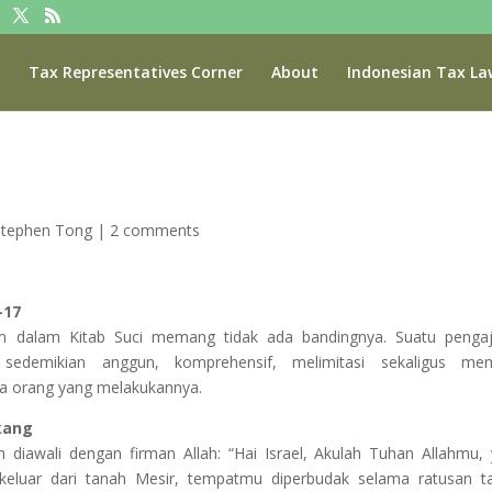
Tax Representatives Corner
About
Indonesian Tax La
Stephen Tong
|
2 comments
-17
m dalam Kitab Suci memang tidak ada bandingnya. Suatu pengaj
edemikian anggun, komprehensif, melimitasi sekaligus mem
a orang yang melakukannya.
akang
diawali dengan firman Allah: “Hai Israel, Akulah Tuhan Allahmu,
luar dari tanah Mesir, tempatmu diperbudak selama ratusan ta