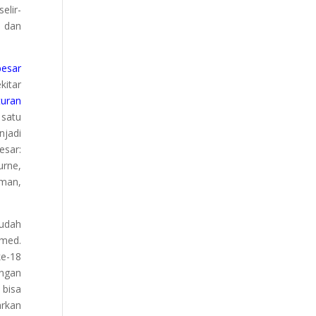
elir-
 dan
besar
kitar
turan
 satu
njadi
esar:
urne,
uman,
udah
rmed.
ke-18
engan
 bisa
arkan