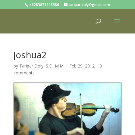
+6283871108586
taripar.doly@gmail.com
joshua2
by
Taripar Doly, S.E., M.M.
|
Feb 29, 2012
|
0
comments