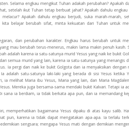
isten. Selama engkau mengikut Tuhan adakah perubahan? Apakah d
at, setelah ikut Tuhan tetap berbuat jahat? Apakah dahulu engkau
ap melacur? Apakah dahulu engkau berjudi, suka marah-marah, se
i kita belajar berubah sifat, minta kekuatan dari Tuhan untuk me
garan, dan perubahan karakter. Engkau harus berubah untuk me
 yang mau berubah terus-menerus, makin lama makin penuh kasih. 
ah adalah karena ia satu-satunya murid Yesus yang naik ke bukit Go
 dari semua murid yang lain, karena ia satu-satunya yang menangis d
us. Ia pergi dan naik ke bukit Golgota dan ia menyaksikan dengan
Ia adalah satu-satunya laki-laki yang berada di sisi Yesus ketika 
ri, ia melihat Maria ibu Yesus, Maria yang lain, dan Maria Magdalen
 Yesus. Mereka juga bersama-sama mendaki bukit Kalvari. Tetapi ia a
. Di sana ia berdiam, ia tidak berkata apa pun, dan ia memandang k
ri, memperhatikan bagaimana Yesus dipaku di atas kayu salib. Ha
mat pun, karena ia tidak dapat mengatakan apa-apa. Ia terlalu terk
edemikian sengsara; mengapa Yesus mati dengan demikian menger