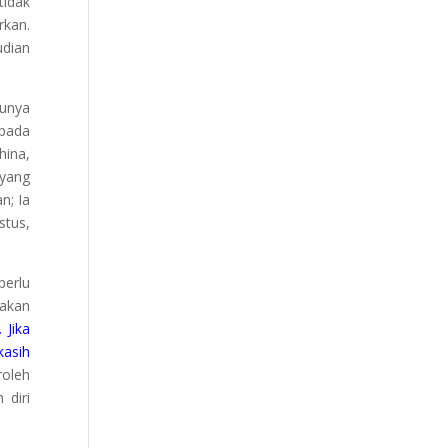
tidak
rkan.
udian
tunya
epada
hina,
 yang
n; Ia
stus,
perlu
 akan
 Jika
kasih
roleh
 diri