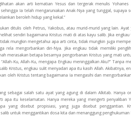
lihatan akan arti kematian Yesus dan tergerak menulis Yohanes 
i, sehingga Ia telah mengaruniakan Anak-Nya yang tunggal, supaya s
lainkan beroleh hidup yang kekal.”
ukan ditulis oleh Petrus, Yakobus, atau murid-murid yang lain. Ayat
elihat sendiri bagaimana Kristus mati di atas kayu salib. Jika engkau 
 tidak mungkin mengetahui apa arti cinta, tidak mungkin juga mempel
a rela mengorbankan diri-Nya. Jika engkau tidak memiliki pengli
 pernah merasakan betapa besarnya pengorbanan Kristus yang mati un
ru, “Allah-Ku, Allah-Ku, mengapa Engkau meninggalkan Aku?” Tanpa me
alib Kristus, engkau sulit menyadari apa itu kasih Allah. Akibatnya, e
ankan oleh Kristus tentang bagaimana Ia mengasihi dan mengorbankan 
ng sebagai salah satu ayat yang agung di dalam Alkitab. Hanya o
rti apa itu keselamatan. Hanya mereka yang mengerti penyaliban 
a yang disebut propisiasi, yang juga disebut penggantian. Kr
yu salib untuk menggantikan dosa kita dan menanggung penghukuman k