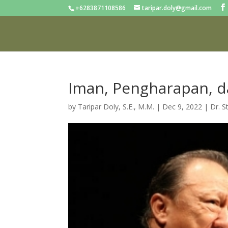
+6283871108586
taripar.doly@gmail.com
Iman, Pengharapan, da
by
Taripar Doly, S.E., M.M.
|
Dec 9, 2022
|
Dr. 