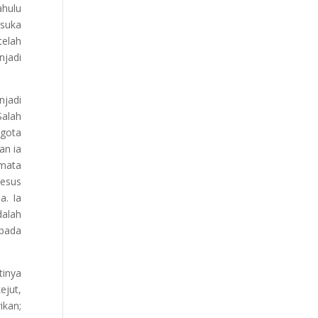
ahulu
 suka
telah
njadi
njadi
Salah
lgota
an ia
 mata
Yesus
a. Ia
dalah
epada
tinya
ejut,
ikan;