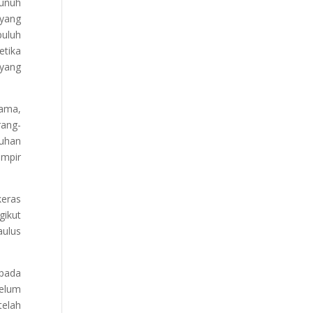
bunuh
 yang
puluh
etika
 yang
tama,
rang-
Tuhan
ampir
keras
gikut
aulus
 pada
belum
telah