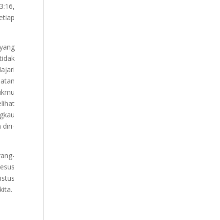
3:16,
etiap
 yang
tidak
ajari
hatan
tukmu
lihat
ngkau
diri-
rang-
Yesus
istus
ita.