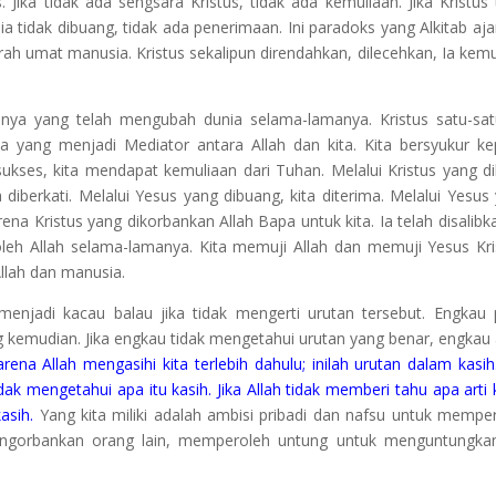
. Jika tidak ada sengsara Kristus, tidak ada kemuliaan. Jika Kristus 
 Dia tidak dibuang, tidak ada penerimaan. Ini paradoks yang Alkitab aja
arah umat manusia. Kristus sekalipun direndahkan, dilecehkan, Ia kem
tunya yang telah mengubah dunia selama-lamanya. Kristus satu-sa
ya yang menjadi Mediator antara Allah dan kita. Kita bersyukur k
ukses, kita mendapat kemuliaan dari Tuhan. Melalui Kristus yang di
a diberkati. Melalui Yesus yang dibuang, kita diterima. Melalui Yesus
na Kristus yang dikorbankan Allah Bapa untuk kita. Ia telah disalibka
 oleh Allah selama-lamanya. Kita memuji Allah dan memuji Yesus Kri
llah dan manusia.
menjadi kacau balau jika tidak mengerti urutan tersebut. Engkau 
emudian. Jika engkau tidak mengetahui urutan yang benar, engkau
rena Allah mengasihi kita terlebih dahulu; inilah urutan dalam kasih.
tidak mengetahui apa itu kasih. Jika Allah tidak memberi tahu apa arti 
asih.
Yang kita miliki adalah ambisi pribadi dan nafsu untuk mempe
engorbankan orang lain, memperoleh untung untuk menguntungkan