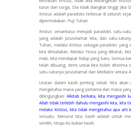
kematian Kristus, tidak ada kebangkitan Kristus
turun dari sorga, Dia tidak diangkat tinggi. Jika
Kristus adalah paradoks terbesar di seluruh sej
dipermuliakan. Puji Tuhan.
Kristus senantiasa menjadi paradoks satu-sa
yang adalah Juruselamat kita, dan satu-satun
Tuhan, melalui Kristus sebagai paradoks yang s
kita dimuliakan. Melalui Yesus yang dikutuk, kit
mati, kita mendapat hidup yang baru. Semua kare
telah dibuang, demi untuk kita boleh diterima
satu-satunya Juruselamat dan Mediator antara A
Urutan dalam kasih penting sekali. Kita akan 
mengetahui mana yang pertama dan mana yang k
dibingungkan.
Alkitab berkata, kita mengasihi ka
Allah tidak terlebih dahulu mengasihi kita, kita 
melalui Kristus, kita tidak mengetahui apa arti k
sesuatu. Menurut kita, kasih adalah untuk m
sendiri, tetapi itu bukan kasih.