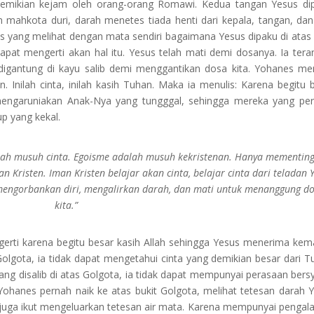
emikian kejam oleh orang-orang Romawi. Kedua tangan Yesus di
n mahkota duri, darah menetes tiada henti dari kepala, tangan, dan
s yang melihat dengan mata sendiri bagaimana Yesus dipaku di atas
dapat mengerti akan hal itu. Yesus telah mati demi dosanya. Ia tera
digantung di kayu salib demi menggantikan dosa kita. Yohanes mem
Inilah cinta, inilah kasih Tuhan. Maka ia menulis: Karena begitu 
h mengaruniakan Anak-Nya yang tungggal, sehingga mereka yang pe
p yang kekal.
alah musuh cinta. Egoisme adalah musuh kekristenan. Hanya mementin
n Kristen. Iman Kristen belajar akan cinta, belajar cinta dari teladan 
, mengorbankan diri, mengalirkan darah, dan mati untuk menanggung d
kita.”
ngerti karena begitu besar kasih Allah sehingga Yesus menerima kem
Golgota, ia tidak dapat mengetahui cinta yang demikian besar dari T
ang disalib di atas Golgota, ia tidak dapat mempunyai perasaan bers
ohanes pernah naik ke atas bukit Golgota, melihat tetesan darah 
 juga ikut mengeluarkan tetesan air mata. Karena mempunyai penga