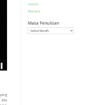
Visions
Wacana
Masa Penulisan
Masa
Penulisan
 yang
k ada