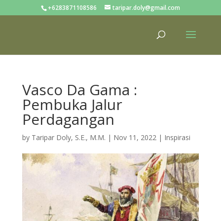
+6283871108586
taripar.doly@gmail.com
Vasco Da Gama :
Pembuka Jalur
Perdagangan
by
Taripar Doly, S.E., M.M.
|
Nov 11, 2022
|
Inspirasi