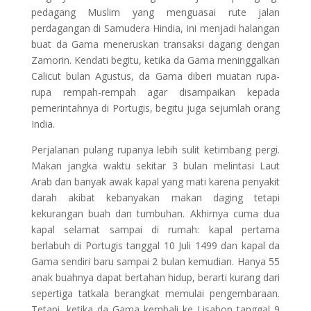
pedagang Muslim yang menguasai rute jalan
perdagangan di Samudera Hindia, ini menjadi halangan
buat da Gama meneruskan transaksi dagang dengan
Zamorin. Kendati begitu, ketika da Gama meninggalkan
Calicut bulan Agustus, da Gama diberi muatan rupa-
rupa rempah-rempah agar disampaikan kepada
pemerintahnya di Portugis, begitu juga sejumlah orang
India.
Perjalanan pulang rupanya lebih sulit ketimbang pergi.
Makan jangka waktu sekitar 3 bulan melintasi Laut
Arab dan banyak awak kapal yang mati karena penyakit
darah akibat kebanyakan makan daging tetapi
kekurangan buah dan tumbuhan. Akhirnya cuma dua
kapal selamat sampai di rumah: kapal pertama
berlabuh di Portugis tanggal 10 Juli 1499 dan kapal da
Gama sendiri baru sampai 2 bulan kemudian. Hanya 55
anak buahnya dapat bertahan hidup, berarti kurang dari
sepertiga tatkala berangkat memulai pengembaraan.
Tetapi, ketika da Gama kembali ke Lisabon tanggal 9