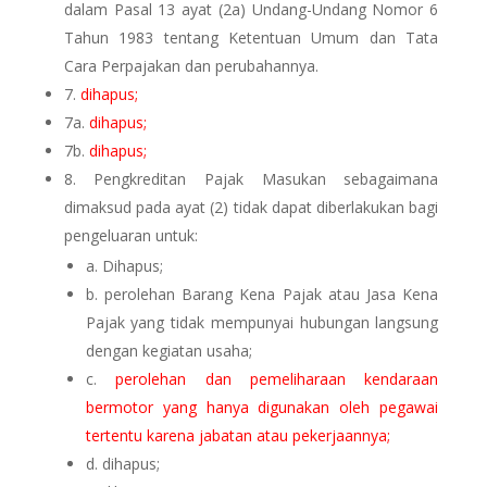
dalam Pasal 13 ayat (2a) Undang-Undang Nomor 6
Tahun 1983 tentang Ketentuan Umum dan Tata
Cara Perpajakan dan perubahannya.
7.
dihapus;
7a.
dihapus;
7b.
dihapus;
8.
Pengkreditan Pajak Masukan sebagaimana
dimaksud pada ayat (2) tidak dapat diberlakukan bagi
pengeluaran untuk:
a. Dihapus
;
b. perolehan Barang Kena Pajak atau Jasa Kena
Pajak yang tidak mempunyai hubungan langsung
dengan kegiatan usaha;
c.
perolehan dan pemeliharaan kendaraan
bermotor yang hanya digunakan oleh pegawai
tertentu karena jabatan atau pekerjaannya;
d.
dihapus
;