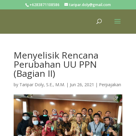
+6283871108586
taripar.doly@gmail.com
Menyelisik Rencana
Perubahan UU PPN
(Bagian II)
by
Taripar Doly, S.E., M.M.
|
Jun 26, 2021
|
Perpajakan