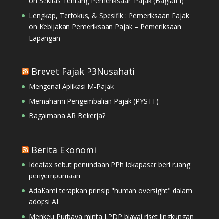
on
Sekilas Tentang Pemeriksaan Pajak (Bagian I)
Lengkap, Terfokus, & Spesifik : Pemeriksaan Pajak
on
Kebijakan Pemeriksaan Pajak – Pemeriksaan
Lapangan
Brevet Pajak P3Nusahati
Mengenal Aplikasi M-Pajak
Memahami Pengembalian Pajak (PYSTT)
Bagaimana AR Bekerja?
Berita Ekonomi
Ideatax sebut penundaan PPh lokapasar beri ruang
penyempurnaan
AdaKami terapkan prinsip "human oversight" dalam
adopsi AI
Menkeu Purbaya minta LPDP biayai riset lingkungan