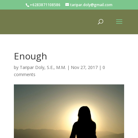
+6283871108586
taripar.doly@gmail.com
Enough
by
Taripar Doly, S.E., M.M.
|
Nov 27, 2017
|
0
comments