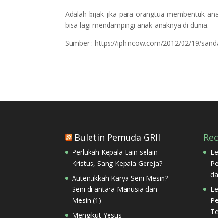
Adalah bijak jika para orangtua membentuk anak-
bisa lagi mendampingi anak-anaknya di dunia.
Sumber : https://iphincow.com/2012/02/19/san
Buletin Pemuda GRII
Re
Perlukah Kepala Lain selain
Le
Kristus, Sang Kepala Gereja?
Pe
da
Autentikkah Karya Seni Mesin?
Seni di antara Manusia dan
Le
Mesin (1)
Pe
Te
Mengikut Yesus