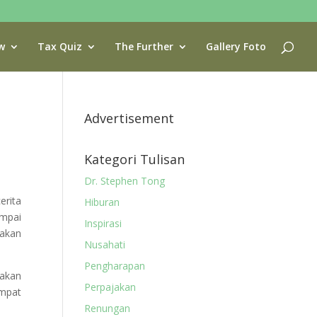
w
Tax Quiz
The Further
Gallery Foto
Advertisement
Kategori Tulisan
Dr. Stephen Tong
erita
Hiburan
ampai
Inspirasi
 akan
Nusahati
Pengharapan
 akan
Perpajakan
mpat
Renungan