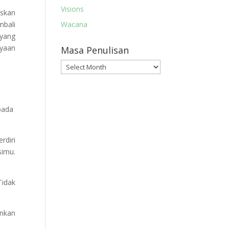
Visions
skan
bali
Wacana
 yang
nyaan
Masa Penulisan
Masa
Penulisan
pada
rdiri
simu.
Tidak
inkan