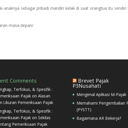
anaknya sebagai pribadi mandiri kelak di saat orangtua itu sendiri 
daran-masa-depan/
cent Comments
Brevet Pajak
P3Nusahati
ngkap, Terfokus, & Spesifik :
Mengenal Aplikasi M-Pajak
meriksaan Pajak
on
Alasan
n Ukuran Pemeriksaan Pajak
Memahami Pengembalian P
(PYSTT)
ngkap, Terfokus, & Spesifik :
meriksaan Pajak
on
Sekilas
Bagaimana AR Bekerja?
ntang Pemeriksaan Pajak