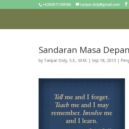
+6283871108586
taripar.doly@gmail.com
Sandaran Masa Depa
by
Taripar Doly, S.E., M.M.
|
Sep 18, 2013
|
Pen