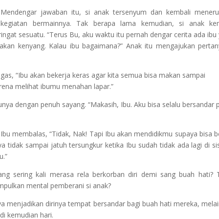
Mendengar jawaban itu, si anak tersenyum dan kembali meneru
kegiatan bermainnya. Tak berapa lama kemudian, si anak kem
ingat sesuatu. “Terus Bu, aku waktu itu pernah dengar cerita ada ibu
akan kenyang. Kalau ibu bagaimana?” Anak itu mengajukan perta
tegas, “Ibu akan bekerja keras agar kita semua bisa makan sampai
arena melihat ibumu menahan lapar.”
unya dengan penuh sayang. “Makasih, Ibu. Aku bisa selalu bersandar 
u membalas, “Tidak, Nak! Tapi Ibu akan mendidikmu supaya bisa be
a tidak sampai jatuh tersungkur ketika Ibu sudah tidak ada lagi di si
u.”
ng sering kali merasa rela berkorban diri demi sang buah hati? 
umpulkan mental pemberani si anak?
nya menjadikan dirinya tempat bersandar bagi buah hati mereka, mela
di kemudian hari.