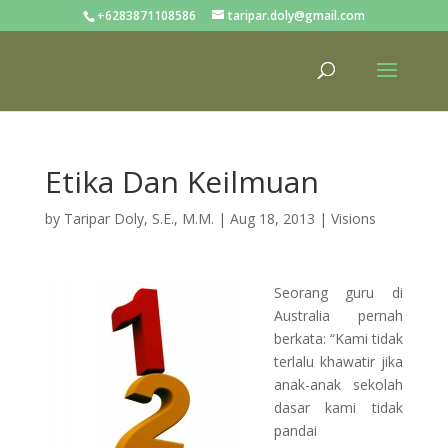
+6283871108586
taripar.doly@gmail.com
Etika Dan Keilmuan
by
Taripar Doly, S.E., M.M.
|
Aug 18, 2013
|
Visions
Seorang guru di
Australia pernah
berkata: “Kami tidak
terlalu khawatir jika
anak-anak sekolah
dasar kami tidak
pandai