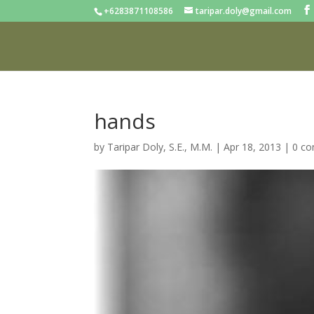
+6283871108586
taripar.doly@gmail.com
hands
by
Taripar Doly, S.E., M.M.
|
Apr 18, 2013
|
0 c