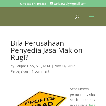
+6283871108586
taripar.doly@gmail.com
Bila Perusahaan
Penyedia Jasa Maklon
Rugi?
by
Taripar Doly, S.E., M.M.
|
Nov 14, 2012
|
Perpajakan
|
1 comment
Sebelumnya
pernah diulas
sedikit tentang
jenis usaha
Jasa