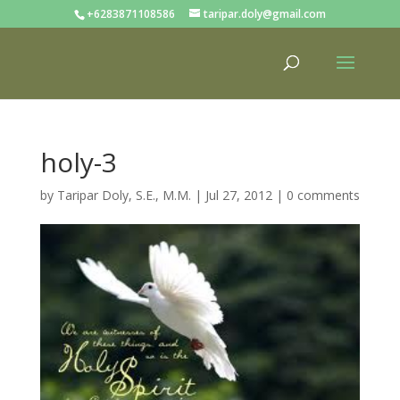
+6283871108586
taripar.doly@gmail.com
holy-3
by
Taripar Doly, S.E., M.M.
|
Jul 27, 2012
|
0 comments