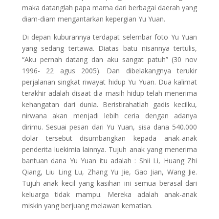
maka datanglah papa mama dari berbagai daerah yang
diam-diam mengantarkan kepergian Yu Yuan.
Di depan kuburannya terdapat selembar foto Yu Yuan
yang sedang tertawa. Diatas batu nisannya tertulis,
“Aku pernah datang dan aku sangat patuh” (30 nov
1996- 22 agus 2005). Dan dibelakangnya terukir
perjalanan singkat riwayat hidup Yu Yuan. Dua kalimat
terakhir adalah disaat dia masih hidup telah menerima
kehangatan dari dunia. Beristirahatlah gadis kecilku,
nirwana akan menjadi lebih ceria dengan adanya
dirimu. Sesuai pesan dari Yu Yuan, sisa dana 540.000
dolar tersebut disumbangkan kepada anak-anak
penderita luekimia lainnya. Tujuh anak yang menerima
bantuan dana Yu Yuan itu adalah : Shii Li, Huang Zhi
Qiang, Liu Ling Lu, Zhang Yu Jie, Gao Jian, Wang Jie.
Tujuh anak kecil yang kasihan ini semua berasal dari
keluarga tidak mampu. Mereka adalah anak-anak
miskin yang berjuang melawan kematian.