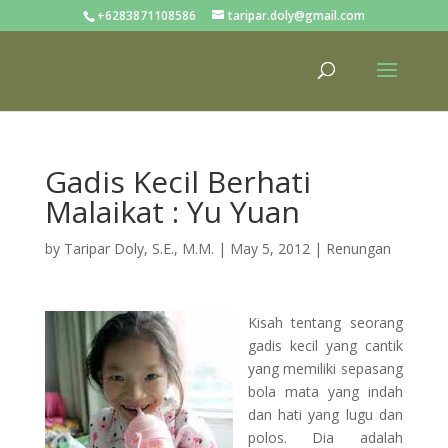
+6283871108586
taripar.doly@gmail.com
Gadis Kecil Berhati
Malaikat : Yu Yuan
by
Taripar Doly, S.E., M.M.
|
May 5, 2012
|
Renungan
Kisah tentang seorang
gadis kecil yang cantik
yang memiliki sepasang
bola mata yang indah
dan hati yang lugu dan
polos. Dia adalah