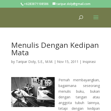
+6283871108586
taripar.doly@gmail.com
Menulis Dengan Kedipan
Mata
by
Taripar Doly, S.E., M.M.
|
Nov 15, 2011
|
Inspirasi
Pernah membayangkan,
bagaimana seseorang
menulis buku, bukan
dengan tangan atau
anggota tubuh lainnya,
tetapi dengan kedipan