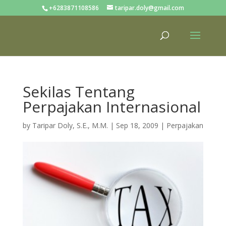
+6283871108586
taripar.doly@gmail.com
Sekilas Tentang
Perpajakan Internasional
by
Taripar Doly, S.E., M.M.
|
Sep 18, 2009
|
Perpajakan