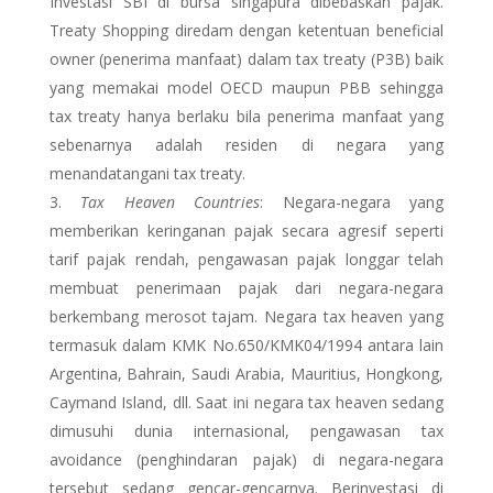
Investasi SBI di bursa singapura dibebaskan pajak.
Treaty Shopping diredam dengan ketentuan beneficial
owner (penerima manfaat) dalam tax treaty (P3B) baik
yang memakai model OECD maupun PBB sehingga
tax treaty hanya berlaku bila penerima manfaat yang
sebenarnya adalah residen di negara yang
menandatangani tax treaty.
Tax Heaven Countries
: Negara-negara yang
memberikan keringanan pajak secara agresif seperti
tarif pajak rendah, pengawasan pajak longgar telah
membuat penerimaan pajak dari negara-negara
berkembang merosot tajam. Negara tax heaven yang
termasuk dalam KMK No.650/KMK04/1994 antara lain
Argentina, Bahrain, Saudi Arabia, Mauritius, Hongkong,
Caymand Island, dll. Saat ini negara tax heaven sedang
dimusuhi dunia internasional, pengawasan tax
avoidance (penghindaran pajak) di negara-negara
tersebut sedang gencar-gencarnya. Berinvestasi di