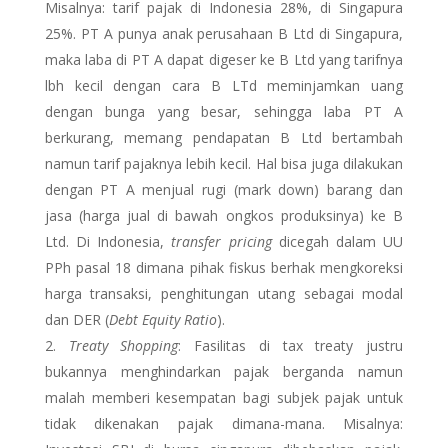
Misalnya: tarif pajak di Indonesia 28%, di Singapura
25%. PT A punya anak perusahaan B Ltd di Singapura,
maka laba di PT A dapat digeser ke B Ltd yang tarifnya
lbh kecil dengan cara B LTd meminjamkan uang
dengan bunga yang besar, sehingga laba PT A
berkurang, memang pendapatan B Ltd bertambah
namun tarif pajaknya lebih kecil. Hal bisa juga dilakukan
dengan PT A menjual rugi (mark down) barang dan
jasa (harga jual di bawah ongkos produksinya) ke B
Ltd. Di Indonesia,
transfer pricing
dicegah dalam UU
PPh pasal 18 dimana pihak fiskus berhak mengkoreksi
harga transaksi, penghitungan utang sebagai modal
dan DER (
Debt Equity Ratio
).
Treaty Shopping
: Fasilitas di tax treaty justru
bukannya menghindarkan pajak berganda namun
malah memberi kesempatan bagi subjek pajak untuk
tidak dikenakan pajak dimana-mana. Misalnya: