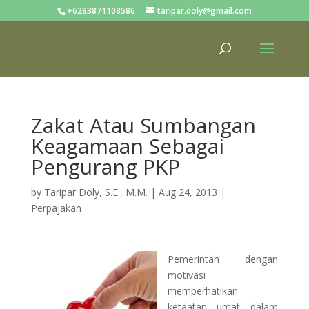
+6283871108586
taripar.doly@gmail.com
Zakat Atau Sumbangan
Keagamaan Sebagai
Pengurang PKP
by
Taripar Doly, S.E., M.M.
|
Aug 24, 2013
|
Perpajakan
Pemerintah dengan
motivasi
memperhatikan
ketaatan umat dalam