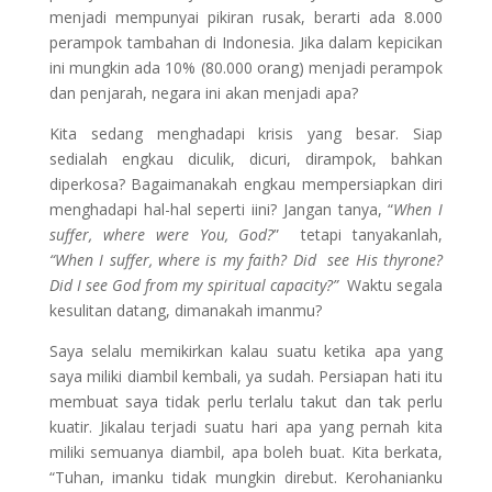
menjadi mempunyai pikiran rusak, berarti ada 8.000
perampok tambahan di Indonesia. Jika dalam kepicikan
ini mungkin ada 10% (80.000 orang) menjadi perampok
dan penjarah, negara ini akan menjadi apa?
Kita sedang menghadapi krisis yang besar. Siap
sedialah engkau diculik, dicuri, dirampok, bahkan
diperkosa? Bagaimanakah engkau mempersiapkan diri
menghadapi hal-hal seperti iini? Jangan tanya, “
When I
suffer, where were You, God?
” tetapi tanyakanlah,
“When I suffer, where is my faith? Did see His thyrone?
Did I see God from my spiritual capacity?”
Waktu segala
kesulitan datang, dimanakah imanmu?
Saya selalu memikirkan kalau suatu ketika apa yang
saya miliki diambil kembali, ya sudah. Persiapan hati itu
membuat saya tidak perlu terlalu takut dan tak perlu
kuatir. Jikalau terjadi suatu hari apa yang pernah kita
miliki semuanya diambil, apa boleh buat. Kita berkata,
“Tuhan, imanku tidak mungkin direbut. Kerohanianku