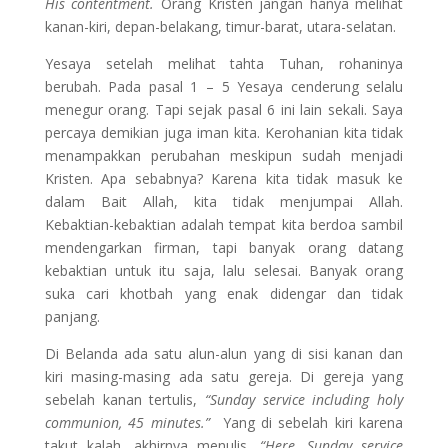
His contentment.
Orang Kristen jangan hanya melihat
kanan-kiri, depan-belakang, timur-barat, utara-selatan.
Yesaya setelah melihat tahta Tuhan, rohaninya
berubah. Pada pasal 1 – 5 Yesaya cenderung selalu
menegur orang. Tapi sejak pasal 6 ini lain sekali. Saya
percaya demikian juga iman kita. Kerohanian kita tidak
menampakkan perubahan meskipun sudah menjadi
Kristen. Apa sebabnya? Karena kita tidak masuk ke
dalam Bait Allah, kita tidak menjumpai Allah.
Kebaktian-kebaktian adalah tempat kita berdoa sambil
mendengarkan firman, tapi banyak orang datang
kebaktian untuk itu saja, lalu selesai. Banyak orang
suka cari khotbah yang enak didengar dan tidak
panjang.
Di Belanda ada satu alun-alun yang di sisi kanan dan
kiri masing-masing ada satu gereja. Di gereja yang
sebelah kanan tertulis,
“Sunday service including holy
communion, 45 minutes.”
Yang di sebelah kiri karena
takut kalah, akhirnya menulis,
“Here, Sunday service