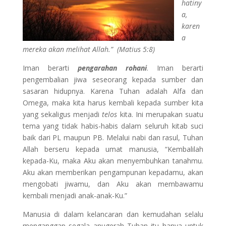
hatiny
a,
karen
a
mereka akan melihat Allah.” (Matius 5:8)
Iman berarti
pengarahan rohani
. Iman berarti
pengembalian jiwa seseorang kepada sumber dan
sasaran hidupnya. Karena Tuhan adalah Alfa dan
Omega, maka kita harus kembali kepada sumber kita
yang sekaligus menjadi
telos
kita. Ini merupakan suatu
tema yang tidak habis-habis dalam seluruh kitab suci
baik dari PL maupun PB. Melalui nabi dan rasul, Tuhan
Allah berseru kepada umat manusia, “Kembalilah
kepada-Ku, maka Aku akan menyembuhkan tanahmu.
Aku akan memberikan pengampunan kepadamu, akan
mengobati jiwamu, dan Aku akan membawamu
kembali menjadi anak-anak-Ku.”
Manusia di dalam kelancaran dan kemudahan selalu
menganggap segala anugerah Tuhan itu hanya untuk