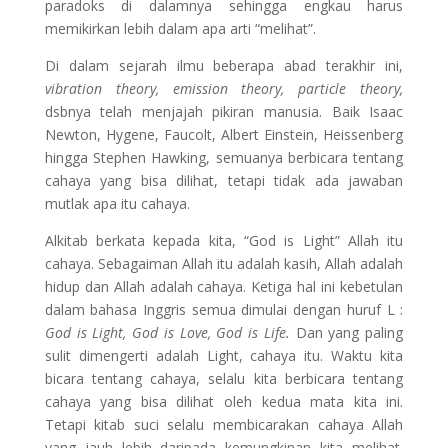
paradoks di dalamnya sehingga engkau harus
memikirkan lebih dalam apa arti “melihat”.
Di dalam sejarah ilmu beberapa abad terakhir ini,
vibration theory,
emission theory, particle theory,
dsbnya telah menjajah pikiran manusia. Baik Isaac
Newton, Hygene, Faucolt, Albert Einstein, Heissenberg
hingga Stephen Hawking, semuanya berbicara tentang
cahaya yang bisa dilihat, tetapi tidak ada jawaban
mutlak apa itu cahaya.
Alkitab berkata kepada kita, “God is Light” Allah itu
cahaya. Sebagaiman Allah itu adalah kasih, Allah adalah
hidup dan Allah adalah cahaya. Ketiga hal ini kebetulan
dalam bahasa Inggris semua dimulai dengan huruf L :
God is Light, God is Love, God is Life.
Dan yang paling
sulit dimengerti adalah Light, cahaya itu. Waktu kita
bicara tentang cahaya, selalu kita berbicara tentang
cahaya yang bisa dilihat oleh kedua mata kita ini.
Tetapi kitab suci selalu membicarakan cahaya Allah
yang jauh lebih daripada kemungkinan kita melihat.