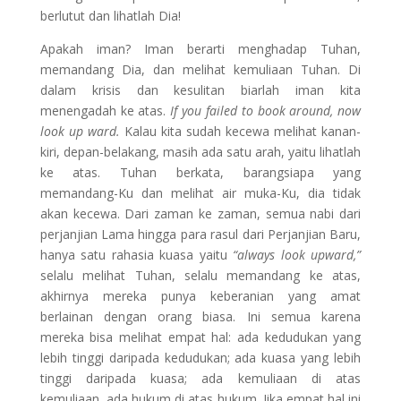
berlutut dan lihatlah Dia!
Apakah iman? Iman berarti menghadap Tuhan,
memandang Dia, dan melihat kemuliaan Tuhan. Di
dalam krisis dan kesulitan biarlah iman kita
menengadah ke atas.
If you failed to book around, now
look up ward.
Kalau kita sudah kecewa melihat kanan-
kiri, depan-belakang, masih ada satu arah, yaitu lihatlah
ke atas. Tuhan berkata, barangsiapa yang
memandang-Ku dan melihat air muka-Ku, dia tidak
akan kecewa. Dari zaman ke zaman, semua nabi dari
perjanjian Lama hingga para rasul dari Perjanjian Baru,
hanya satu rahasia kuasa yaitu
“always look upward,”
selalu melihat Tuhan, selalu memandang ke atas,
akhirnya mereka punya keberanian yang amat
berlainan dengan orang biasa. Ini semua karena
mereka bisa melihat empat hal: ada kedudukan yang
lebih tinggi daripada kedudukan; ada kuasa yang lebih
tinggi daripada kuasa; ada kemuliaan di atas
kemuliaan, ada hukum di atas hukum. Jika empat hal ini