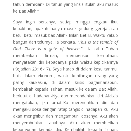
tahun demikian? Di tahun yang krisis itulah aku masuk
ke Bait Allah.”
Saya ingin bertanya, setiap minggu engkau ikut
kebaktian, apakah hanya masuk gedung gereja atau
betul-betul masuk bait Allah? Inilah Bet-El. Waktu Yakub
bangun dari tidurnya, ia berkata,
“This is the temple of
God. There is a gate of heaven.”
Ia tahu Tuhan
memberikan firman, memberikan kemuliaan,
menyatakan diri kepadanya pada waktu kepicikannya
(Kejadian 28:16-17). Saya harap di dalam kesulitanmu,
baik dalam ekonomi, waktu kehilangan orang yang
paling kaukasihi, di dalam krisis bagaimanapun,
kembalilah kepada Tuhan, masuk ke dalam Bait Allah,
berlutut di hadapan-Nya dan merendahkan diri. Alkitab
mengatakan, jika umat-Ku merendahkan diri dan
mengaku dosa dengan ratap tangis di hadapan-Ku, Aku
akan menghibur dan mengampuni dosanya. Aku akan
menyembuhkan tanahnya. Aku akan memberikan
kebangunan kepada dia. Kembalilah kepada Tuhan,