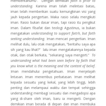
memberitahumu”. Dengan demikian
faith is prior to
understanding.
Karena iman telah melintasi batas,
iman telah memberikan suatu kemungkinan visi yang
jauh kepada pengertian. Maka rasio selalu mengikuti
iman. Rasio bukan dasar iman, tapi rasio itu pengikut
iman. Dalam filsafat dan teologi Agustinus, ia bukan
mengatakan
understanding to support faitrh, but faith
seeking understanding.
Iman mencari pengertian. Iman
melihat dulu, lalu otak mengatakan, “beritahu saya apa
sih yang kau lihat?” lalu iman mengatakannya kepada
otak, dan otak berkata, “sekarang saya mengerti.”
To
undersanding what had been seen before by faith that
you know what is the meaning and the content of belief.
Iman mendahului pengetahuan. Iman menjelajah
lintasan. Iman menembus perbatasan. Iman melihat
kepada sesuatu yang kekal, yang lebih tinggi, lebih
penting dan melampaui waktu dan tempat sehingga
understanding membagi sesuatu dan mengadopsi apa
yang di-share oleh iman, baru ia mengerti. Dengan
demikian iman berada di depan dan iman membuka