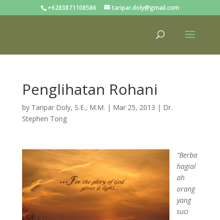
+6283871108586
taripar.doly@gmail.com
Penglihatan Rohani
by
Taripar Doly, S.E., M.M.
|
Mar 25, 2013
|
Dr.
Stephen Tong
“Berba
hagial
ah
orang
yang
suci