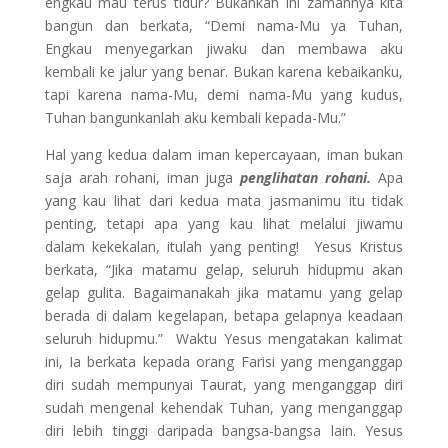
engkau mau terus tidur? Bukankah ini zamannya kita
bangun dan berkata, “Demi nama-Mu ya Tuhan,
Engkau menyegarkan jiwaku dan membawa aku
kembali ke jalur yang benar. Bukan karena kebaikanku,
tapi karena nama-Mu, demi nama-Mu yang kudus,
Tuhan bangunkanlah aku kembali kepada-Mu.”
Hal yang kedua dalam iman kepercayaan, iman bukan
saja arah rohani, iman juga
penglihatan rohani.
Apa
yang kau lihat dari kedua mata jasmanimu itu tidak
penting, tetapi apa yang kau lihat melalui jiwamu
dalam kekekalan, itulah yang penting! Yesus Kristus
berkata, “Jika matamu gelap, seluruh hidupmu akan
gelap gulita. Bagaimanakah jika matamu yang gelap
berada di dalam kegelapan, betapa gelapnya keadaan
seluruh hidupmu.” Waktu Yesus mengatakan kalimat
ini, Ia berkata kepada orang Farisi yang menganggap
diri sudah mempunyai Taurat, yang menganggap diri
sudah mengenal kehendak Tuhan, yang menganggap
diri lebih tinggi daripada bangsa-bangsa lain. Yesus