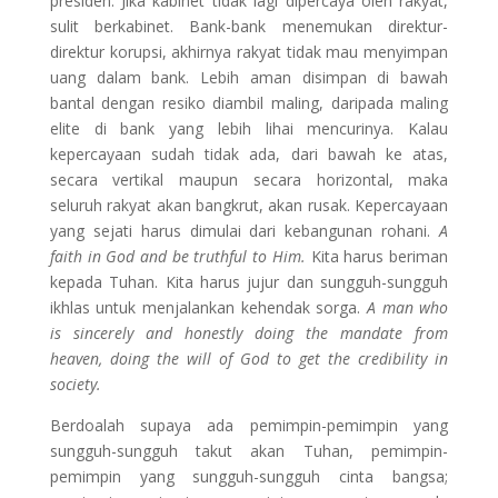
presiden. Jika kabinet tidak lagi dipercaya oleh rakyat,
sulit berkabinet. Bank-bank menemukan direktur-
direktur korupsi, akhirnya rakyat tidak mau menyimpan
uang dalam bank. Lebih aman disimpan di bawah
bantal dengan resiko diambil maling, daripada maling
elite di bank yang lebih lihai mencurinya. Kalau
kepercayaan sudah tidak ada, dari bawah ke atas,
secara vertikal maupun secara horizontal, maka
seluruh rakyat akan bangkrut, akan rusak. Kepercayaan
yang sejati harus dimulai dari kebangunan rohani.
A
faith in God and be truthful to Him.
Kita harus beriman
kepada Tuhan. Kita harus jujur dan sungguh-sungguh
ikhlas untuk menjalankan kehendak sorga.
A man who
is sincerely and honestly doing the mandate from
heaven, doing the will of God to get the credibility in
society.
Berdoalah supaya ada pemimpin-pemimpin yang
sungguh-sungguh takut akan Tuhan, pemimpin-
pemimpin yang sungguh-sungguh cinta bangsa;