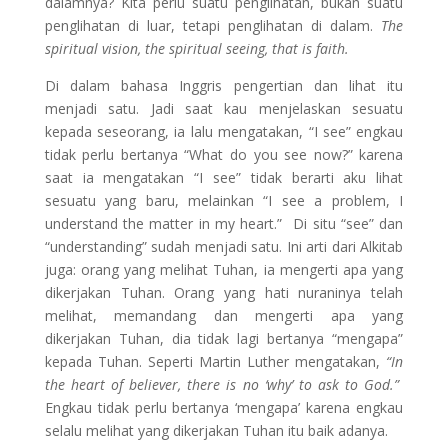
dalamnya? Kita perlu suatu penglihatan, bukan suatu
penglihatan di luar, tetapi penglihatan di dalam.
The
spiritual vision, the spiritual seeing, that is faith.
Di dalam bahasa Inggris pengertian dan lihat itu
menjadi satu. Jadi saat kau menjelaskan sesuatu
kepada seseorang, ia lalu mengatakan, “I see” engkau
tidak perlu bertanya “What do you see now?” karena
saat ia mengatakan “I see” tidak berarti aku lihat
sesuatu yang baru, melainkan “I see a problem, I
understand the matter in my heart.” Di situ “see” dan
“understanding” sudah menjadi satu. Ini arti dari Alkitab
juga: orang yang melihat Tuhan, ia mengerti apa yang
dikerjakan Tuhan. Orang yang hati nuraninya telah
melihat, memandang dan mengerti apa yang
dikerjakan Tuhan, dia tidak lagi bertanya “mengapa”
kepada Tuhan. Seperti Martin Luther mengatakan,
“In
the heart of believer, there is no ‘why’ to ask to God.”
Engkau tidak perlu bertanya ‘mengapa’ karena engkau
selalu melihat yang dikerjakan Tuhan itu baik adanya.