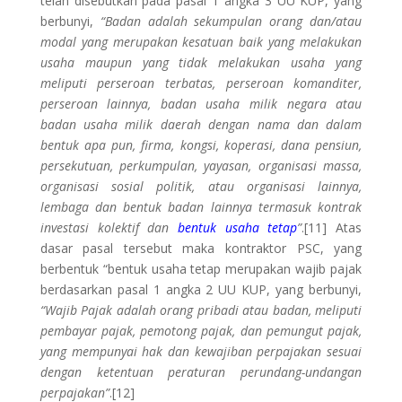
telah disebutkan pada pasal 1 angka 3 UU KUP, yang
berbunyi,
“Badan adalah sekumpulan orang dan/atau
modal yang merupakan kesatuan baik yang melakukan
usaha maupun yang tidak melakukan usaha yang
meliputi perseroan terbatas, perseroan komanditer,
perseroan lainnya, badan usaha milik negara atau
badan usaha milik daerah dengan nama dan dalam
bentuk apa pun, firma, kongsi, koperasi, dana pensiun,
persekutuan, perkumpulan, yayasan, organisasi massa,
organisasi sosial politik, atau organisasi lainnya,
lembaga dan bentuk badan lainnya termasuk kontrak
investasi kolektif dan
bentuk usaha tetap
”
.[11] Atas
dasar pasal tersebut maka kontraktor PSC, yang
berbentuk “bentuk usaha tetap merupakan wajib pajak
berdasarkan pasal 1 angka 2 UU KUP, yang berbunyi,
“Wajib Pajak adalah orang pribadi atau badan, meliputi
pembayar pajak, pemotong pajak, dan pemungut pajak,
yang mempunyai hak dan kewajiban perpajakan sesuai
dengan ketentuan peraturan perundang-undangan
perpajakan”
.[12]