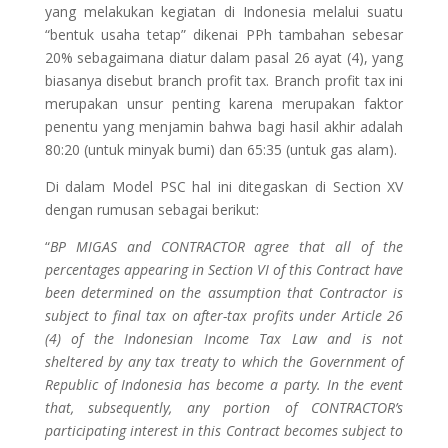
yang melakukan kegiatan di Indonesia melalui suatu
“bentuk usaha tetap” dikenai PPh tambahan sebesar
20% sebagaimana diatur dalam pasal 26 ayat (4), yang
biasanya disebut branch profit tax. Branch profit tax ini
merupakan unsur penting karena merupakan faktor
penentu yang menjamin bahwa bagi hasil akhir adalah
80:20 (untuk minyak bumi) dan 65:35 (untuk gas alam).
Di dalam Model PSC hal ini ditegaskan di Section XV
dengan rumusan sebagai berikut:
“
BP MIGAS and CONTRACTOR agree that all of the
percentages appearing in Section VI of this Contract have
been determined on the assumption that Contractor is
subject to final tax on after-tax profits under Article 26
(4) of the Indonesian Income Tax Law and is not
sheltered by any tax treaty to which the Government of
Republic of Indonesia has become a party. In the event
that, subsequently, any portion of CONTRACTOR’s
participating interest in this Contract becomes subject to