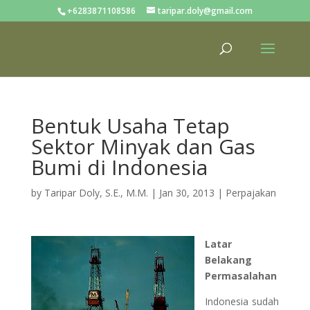
+6283871108586
taripar.doly@gmail.com
Bentuk Usaha Tetap
Sektor Minyak dan Gas
Bumi di Indonesia
by
Taripar Doly, S.E., M.M.
|
Jan 30, 2013
|
Perpajakan
Latar
Belakang
Permasalahan
Indonesia sudah