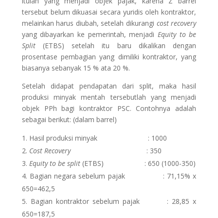
itulah yang menjadi objek pajak, karena Z barrel
tersebut belum dikuasai secara yuridis oleh kontraktor,
melainkan harus diubah, setelah dikurangi
cost recovery
yang dibayarkan ke pemerintah, menjadi
Equity to be
Split
(ETBS) setelah itu baru dikalikan dengan
prosentase pembagian yang dimiliki kontraktor, yang
biasanya sebanyak 15 % ata 20 %.
Setelah didapat pendapatan dari split, maka hasil
produksi minyak mentah tersebutlah yang menjadi
objek PPh bagi kontraktor PSC. Contohnya adalah
sebagai berikut: (dalam barrel)
Hasil produksi minyak : 1000
Cost Recovery
: 350
Equity to be split
(ETBS) : 650 (1000-350)
Bagian negara sebelum pajak : 71,15% x
650=462,5
Bagian kontraktor sebelum pajak : 28,85 x
650=187,5