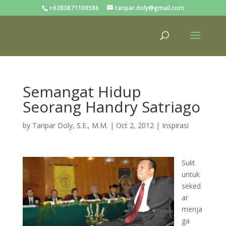
+6283871108586
taripar.doly@gmail.com
Semangat Hidup
Seorang Handry Satriago
by
Taripar Doly, S.E., M.M.
|
Oct 2, 2012
|
Inspirasi
Sulit
untuk
seked
ar
menja
ga