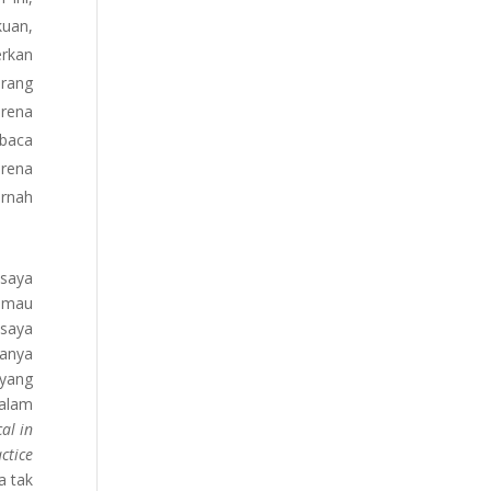
uan,
erkan
Orang
arena
mbaca
arena
ernah
 saya
k mau
 saya
manya
 yang
dalam
al in
ctice
a tak