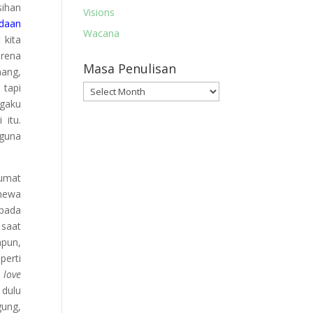
ihan
Visions
adaan
Wacana
 kita
arena
Masa Penulisan
mang,
 tapi
Masa
ngaku
Penulisan
 itu.
 guna
 umat
imewa
ipada
 saat
mpun,
perti
l love
 dulu
gung,