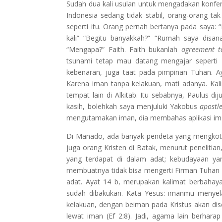
Sudah dua kali usulan untuk mengadakan konferen
Indonesia sedang tidak stabil, orang-orang 
seperti itu. Orang pernah bertanya pada saya: 
kali” “Begitu banyakkah?” “Rumah saya disan
“Mengapa?” Faith. Faith bukanlah
agreement t
tsunami tetap mau datang mengajar seperti D
kebenaran, juga taat pada pimpinan Tuhan. Ay
Karena iman tanpa kelakuan, mati adanya. Kalima
tempat lain di Alkitab. Itu sebabnya, Paulus dij
kasih, bolehkah saya menjuluki Yakobus
apostl
mengutamakan iman, dia membahas aplikasi ima
Di Manado, ada banyak pendeta yang mengkotb
juga orang Kristen di Batak, menurut penelitia
yang terdapat di dalam adat; kebudayaan yan
membuatnya tidak bisa mengerti Firman Tuhan 
adat. Ayat 14 b, merupakan kalimat berbahaya
sudah dibakukan. Kata Yesus: imanmu menyel
kelakuan, dengan beiman pada Kristus akan dis
lewat iman (Ef 2:8). Jadi, agama lain berhar