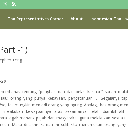
Tax Representatives Corner
About
Indonesian Tax La
art -1)
tephen Tong
-20
membahas tentang “penghakiman dan belas kasihan” sudah mulai
lalu: orang yang punya kekayaan, pengetahuan,….. Segalanya tap
ion
, tak mungkin menjadi orang yang agung. Apalagi, hak orang me
, melakukan kewajibannya atas sesamanya, telah diambil alih
ara legal: menarik pajak dari masyarakat guna melakukan sesuatu
iskin. Maka di akhir zaman ini sulit kita menemukan orang yan