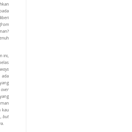
ihkan
 pada
iberi
 from
iman?
penuh
 ini,
belas
lways
h ada
 yang
 over
 yang
 iman
a kau
s,
but
a.