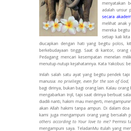
menyatakan b
adalah unsur 
secara akademi
melihat anak y
mereka begit
setiap kali ki
diucapkan dengan hati yang begitu polos, k
berkebudayaan tinggi. Saat di kantor, orang m
Pedagang mencari kesempatan menelan milik 
menutup-nutupi kejahatannya. Kata Yakobus: b
Inilah salah satu ayat yang begitu pendek t
manusia:
no priviliege, even for the son of God,
bagi dirinya, bukan bagi orang lain. Kalau oran
mengabarkan Injil, tapi saat dirinya berbuat sa
diadili nanti, hakim mau mengerti, mengampun
akan Allah hakimi tanpa ampun. Di dalam doa 
kami juga mengampuni orang yang bersalah pa
others according to Your love to me?
Permisi 
mengampuni saya. TeladanMu itulah yang mend