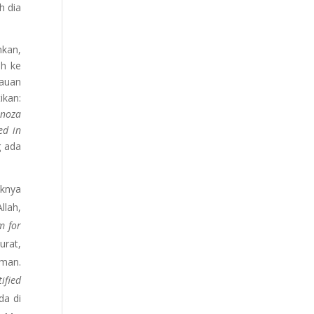
h dia
nkan,
ah ke
cauan
ikan:
inoza
ed in
g ada
iknya
llah,
m for
urat,
iman.
tified
da di