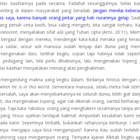
elas kasihannya pada sesama. Padahal sesungguhnya, belas kas
penting di dalam masyarakat yang beradab.
Jangan menilai keber
s saja, karena banyak orang pintar yang hati nuraninya gelap
. Saat
ang penuh cinta kasih, bisa saling mengerti, kita sangat terharu. K
u
innocent
, menyatakan sifat asli yang Tuhan cipta (Ams. 20:11). Me
ta bergaul dengan mereka, mendengar kata-kata meraka yang keras
ita sadar, unsur asli manusia sudah lenyap dari dunia yang me
engenakan dasi, terlihat begitu sopan tapi hatinya tidak seperti
pedagang lain, bila perlu dihabisinya, lalu mengenakan topeng
elas kasihan menyatakan menang atas penghakiman.
api mengandung makna yang begitu dalam. Bedanya Kristus dengan
 when He is in this world
. Sementara manusia, selalu minta hak ist
g bersalah, saya akan menyebarkannya ke seluruh dunia, lebih giat dar
lah, dia mengenakan topeng, agar tak dikenali orang, sambil berharap
inya. Tapi kata Yakobus: orang yang menghakimi sesamanya tanpa a
yang Yesus ajarkan terdapat kalimat: Ampunilah kesalahan kami se
da kami. Sepertinya terbalik, bukankah seharusnya berbunyi:
I wil
tanya: mengapa saya bisa mengampuni? Karena Kau sudah terlebih
orong saya mengampuni orang. Ternyata ajaran Alkitab begitu a