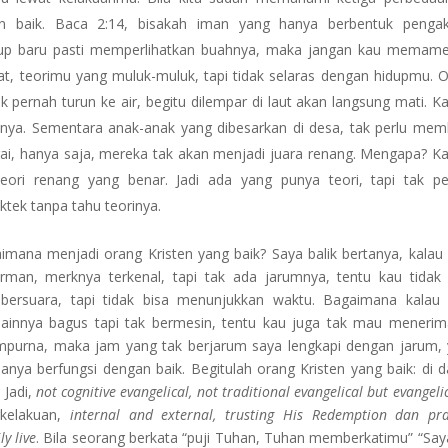
n baik. Baca 2:14, bisakah iman yang hanya berbentuk pengak
dup baru pasti memperlihatkan buahnya, maka jangan kau memam
, teorimu yang muluk-muluk, tapi tidak selaras dengan hidupmu. 
 pernah turun ke air, begitu dilempar di laut akan langsung mati. K
pnya. Sementara anak-anak yang dibesarkan di desa, tak perlu me
ngai, hanya saja, mereka tak akan menjadi juara renang. Mengapa? K
eori renang yang benar. Jadi ada yang punya teori, tapi tak p
tek tanpa tahu teorinya.
mana menjadi orang Kristen yang baik? Saya balik bertanya, kalau
man, merknya terkenal, tapi tak ada jarumnya, tentu kau tida
bersuara, tapi tidak bisa menunjukkan waktu. Bagaimana kalau
innya bagus tapi tak bermesin, tentu kau juga tak mau meneri
purna, maka jam yang tak berjarum saya lengkapi dengan jarum,
anya berfungsi dengan baik. Begitulah orang Kristen yang baik: di 
 Jadi,
not cognitive evangelical, not traditional evangelical but evangelic
rkelakuan,
internal and external, trusting His Redemption dan pra
y live
. Bila seorang berkata “puji Tuhan, Tuhan memberkatimu” “Say