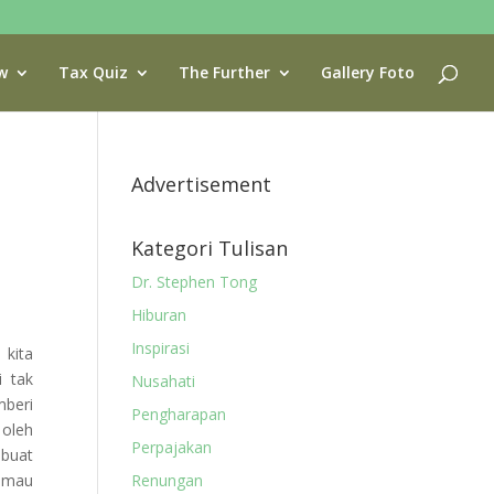
w
Tax Quiz
The Further
Gallery Foto
Advertisement
Kategori Tulisan
Dr. Stephen Tong
Hiburan
Inspirasi
 kita
i tak
Nusahati
mberi
Pengharapan
 oleh
Perpajakan
 buat
g mau
Renungan