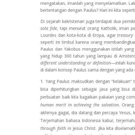
mengatakan, imanlah yang menyelamatkan. Lal
bertentangan dengan Paulus? Hari ini kita seperti
Di sejarah kekristenan juga terdapat dua pem
sola fide
, tapi menurut orang Katholik, iman p
Lourdes dan kota-kota di Eropa, agar
treasury 
seperti ini timbul karena orang membandingka
Paulus dan Yakobus menggunakan istilah yang
yang hidup 300 tahun yang lampau di Amste
different understanding or definition
—inilah kunc
di dalam konsep Paulus sama dengan yang ada d
Yang Paulus maksudkan dengan “kelakuan” t
bisa diperhitungkan sebagai jasa yang bisa 
perbuatan baik kita bagaikan pakaian yang co
human merit in achieving the salvation.
Orang
akhirnya gagal, dia datang dan percaya Yesus,
Terjemahan bahasa Indonesia kabur, terjemah
through faith in
Jesus Christ. Jika kita diselam