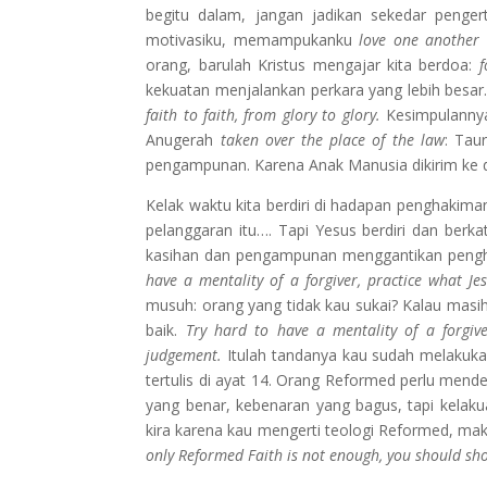
begitu dalam, jangan jadikan sekedar penge
motivasiku, memampukanku
love one another 
orang, barulah Kristus mengajar kita berdoa:
f
kekuatan menjalankan perkara yang lebih besar
faith to faith, from glory to glory.
Kesimpulanny
Anugerah
taken over the place of the law
: Tau
pengampunan. Karena Anak Manusia dikirim ke
Kelak waktu kita berdiri di hadapan penghakim
pelanggaran itu…. Tapi Yesus berdiri dan ber
kasihan dan pengampunan menggantikan pengh
have a mentality of a forgiver, practice what Je
musuh: orang yang tidak kau sukai? Kalau masi
baik.
Try hard to have a mentality of a forgive
judgement.
Itulah tandanya kau sudah melakuka
tertulis di ayat 14. Orang Reformed perlu me
yang benar, kebenaran yang bagus, tapi kelakua
kira karena kau mengerti teologi Reformed, m
only Reformed Faith is not enough, you should sh