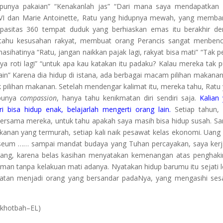
punya pakaian” “Kenakanlah jas” “Dari mana saya mendapatkan 
s XVI dan Marie Antoinette, Ratu yang hidupnya mewah, yang memb
apasitas 360 tempat duduk yang berhiaskan emas itu berakhir d
 tahu kesusahan rakyat, membuat orang Perancis sangat menbenc
asihatinya “Ratu, jangan naikkan pajak lagi, rakyat bisa mati” “Tak pe
ya roti lagi” “untuk apa kau katakan itu padaku? Kalau mereka tak 
ain” Karena dia hidup di istana, ada berbagai macam pilihan makanan
 pilihan makanan. Setelah mendengar kalimat itu, mereka tahu, Ratu
 punya
compassion
, hanya tahu kenikmatan diri sendiri saja.
Kalian 
i bisa hidup enak, belajarlah mengerti orang lain.
Setiap tahun,
bersama mereka, untuk tahu apakah saya masih bisa hidup susah. S
kanan yang termurah, setiap kali naik pesawat kelas ekonomi. Uang
useum …… sampai mandat budaya yang Tuhan percayakan, saya ker
 orang, karena belas kasihan menyatakan kemenangan atas penghak
 iman tanpa kelakuan mati adanya. Nyatakan hidup barumu itu sejati 
uatan menjadi orang yang bersandar padaNya, yang mengasihi se
ngkhotbah–EL)