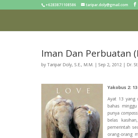
+6283871108586
taripar.doly@gmail.com
Iman Dan Perbuatan (P
by
Taripar Doly, S.E., M.M.
|
Sep 2, 2012
|
Dr. S
Yakobus 2: 13
Ayat 13 yang 
bahas minggu 
punya
compass
belas kasihan
pemerintah sec
orang-orang m