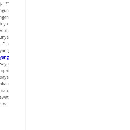
jas?”
angun
engan
inya.
duli,
punya
. Dia
 yang
yang
 saya
ampai
 saya
jakan
iman.
lewat
sama,