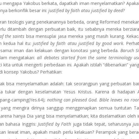
u mengapa Yakobus berkata, dapatkah iman menyelamatkan? Apaka
nya berkonflik besar ini:
justified by faith atau justified by deed
?
ikiran teologis yang penekanannya berbeda, orang Reformed meneka
erlu ditambah dengan perbuatan baik, itu sebabnya mereka berziar
of the saints
bisa mensuplai jasa mereka yang masih kurang. Keka
n kedua hal itu:
justified by faith atau justified by good work
. Perhat
 sama: iman dan kelakuan dengan konotasi yang berbeda.
Baruch S
rdam mengatakan:
all debates started from the same terminology us
i kita untuk mengerti perbedaan ini. Apakah istilah “dibenarkan” yan
i konsep Yakobus? Perhatikan:
ak bisa menyelamatkan adalah: tak seorangpun yang perbuatan ba
dia tukar dengan keselamatan Yesus Kristus. Karena di hadapan A
mpang-camping(Yes.64);
nothing can pleased God. Bible leaves no roo
 yang mengira dirinya sanggup menggenapkan semua tuntutan Ta
 karena hanya Dia yang bisa menyelamatkan; kita diselamatkan oleh 
an bahasa Inggris:
Justified by Faith
juga tidak tepat, seharusnya
jus
atkan lewat iman, apakah masih perlu kelakuan? Perampok yang bera