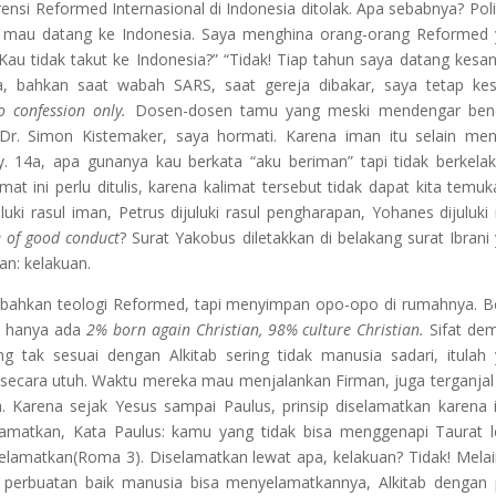
si Reformed Internasional di Indonesia ditolak. Apa sebabnya? Polit
tak mau datang ke Indonesia. Saya menghina orang-orang Reformed
“Kau tidak takut ke Indonesia?” “Tidak! Tiap tahun saya datang kesa
a, bahkan saat wabah SARS, saat gereja dibakar, saya tetap ke
o confession only.
Dosen-dosen tamu yang meski mendengar ben
r. Simon Kistemaker, saya hormati. Karena iman itu selain men
. 14a, apa gunanya kau berkata “aku beriman” tapi tidak berkela
t ini perlu ditulis, karena kalimat tersebut tidak dapat kita temuk
uluki rasul iman, Petrus dijuluki rasul pengharapan, Yohanes dijuluki 
e of good conduct
? Surat Yakobus diletakkan di belakang surat Ibrani
n: kelakuan.
ahkan teologi Reformed, tapi menyimpan opo-opo di rumahnya. B
n, hanya ada
2%
born again Christian, 98% culture Christian.
Sifat de
g tak sesuai dengan Alkitab sering tidak manusia sadari, itulah
secara utuh. Waktu mereka mau menjalankan Firman, juga terganjal
. Karena sejak Yesus sampai Paulus, prinsip diselamatkan karena
amatkan, Kata Paulus: kamu yang tidak bisa menggenapi Taurat 
elamatkan(Roma 3). Diselamatkan lewat apa, kelakuan? Tidak! Mela
ap perbuatan baik manusia bisa menyelamatkannya, Alkitab dengan 