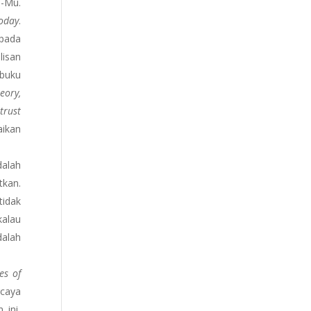
n-Mu.
oday
.
 pada
lisan
 buku
eory,
trust
aikan
dalah
tkan.
tidak
kalau
dalah
es of
rcaya
 ini,