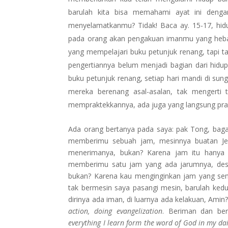
barulah kita bisa memahami ayat ini denga
menyelamatkanmu? Tidak! Baca ay. 15-17, hi
pada orang akan pengakuan imanmu yang hebat
yang mempelajari buku petunjuk renang, tapi tak
pengertiannya belum menjadi bagian dari hidu
buku petunjuk renang, setiap hari mandi di su
mereka berenang asal-asalan, tak mengerti t
mempraktekkannya, ada juga yang langsung prak
Ada orang bertanya pada saya: pak Tong, bagai
memberimu sebuah jam, mesinnya buatan Jer
menerimanya, bukan? Karena jam itu hanya 
memberimu satu jam yang ada jarumnya, desa
bukan? Karena kau menginginkan jam yang sem
tak bermesin saya pasangi mesin, barulah kedu
dirinya ada iman, di luarnya ada kelakuan, Amin?
action, doing evangelization
. Beriman dan be
everything I learn form the word of God in my dail