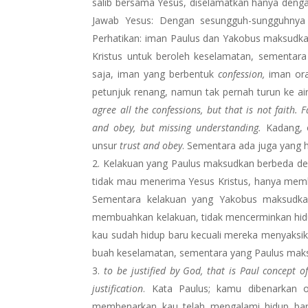
salib bersama Yesus, diselamatkan hanya deng
Jawab Yesus: Dengan sesungguh-sungguhny
Perhatikan: iman Paulus dan Yakobus maksudka
Kristus untuk beroleh keselamatan, sementar
saja, iman yang berbentuk
confession,
iman ora
petunjuk renang, namun tak pernah turun ke air,
agree all the confessions, but that is not faith.
and obey, but missing understanding.
Kadang, o
unsur
trust and obey
. Sementara ada juga yan
Kelakuan yang Paulus maksudkan berbeda de
tidak mau menerima Yesus Kristus, hanya memb
Sementara kelakuan yang Yakobus maksudk
membuahkan kelakuan, tidak mencerminkan hidup
kau sudah hidup baru kecuali mereka menyaksi
buah keselamatan, sementara yang Paulus mak
to be justified by God, that is Paul concept of
justification
. Kata Paulus; kamu dibenarkan o
membenarkan kau telah mengalami hidup baru