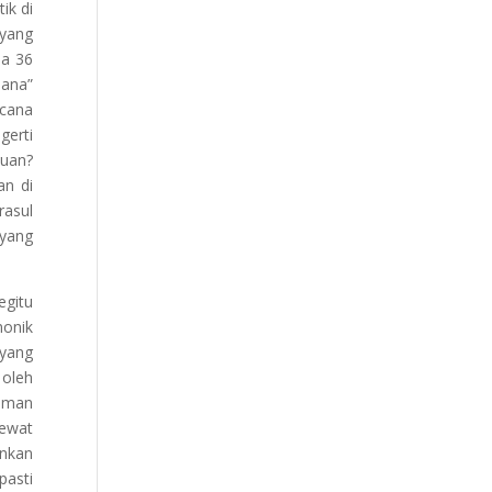
ik di
 yang
na 36
sana”
cana
gerti
kuan?
an di
rasul
 yang
egitu
monik
 yang
 oleh
 iman
lewat
inkan
pasti