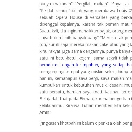
punya makanan” “Pergilah makan” “Saya tak 
“Pikirlah sendiri” itulah yang membawa Loui
sebuah Opera House di Versailles yang berk
dipenggal kepalanya, karena tak pernah mau
Suatu kali, dia ingin menaikkan pajak, orang men
saya butuh lebih banyak uang” “Mereka tak pun
roti, suruh saja mereka makan cake atau yang l
kira, rakyat juga sama dengannya, punya banyak
satu ini betul-betul kejam, sama sekali tidak
berada di tengah kelimpahan, yang setiap har
mengunjungi tempat yang miskin sekali, hidup 
hari ini, kemanapun saya pergi, saya makan ma
kumpulkan untuk kebutuhan musik, desain, m
satu persatu, barulah saya mati. Kasihanilah
Belajarlah taat pada Firman, karena pengertian
kelakuanmu. Kiranya Tuhan memberi kita kek
Amin?
(ringkasan khotbah ini belum diperiksa oleh pe