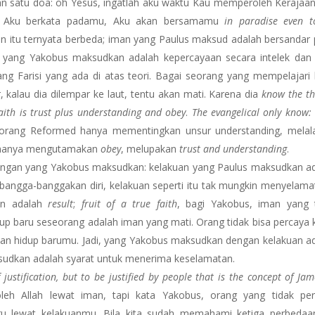
an satu doa: oh Yesus, ingatlah aku waktu Kau memperoleh Kerajaa
a Aku berkata padamu, Aku akan bersamamu
in paradise even t
n itu ternyata berbeda; iman yang Paulus maksud adalah bersandar
a yang Yakobus maksudkan adalah kepercayaan secara intelek dan 
ng Farisi yang ada di atas teori. Bagai seorang yang mempelajari
 kalau dia dilempar ke laut, tentu akan mati. Karena dia
know the th
 Faith is trust plus understanding and obey
.
The evangelical only know: 
rang Reformed hanya mementingkan unsur understanding, melal
g hanya mengutamakan
obey
, melupakan
trust and understanding
.
ngan yang Yakobus maksudkan: kelakuan yang Paulus maksudkan a
angga-banggakan diri, kelakuan seperti itu tak mungkin menyelama
an adalah
result
;
fruit of a true faith
, bagi Yakobus, iman yang 
 baru seseorang adalah iman yang mati. Orang tidak bisa percaya 
kan hidup barumu. Jadi, yang Yakobus maksudkan dengan kelakuan a
sudkan adalah syarat untuk menerima keselamatan.
 justification, but to be justified by people that is the concept of Jam
leh Allah lewat iman, tapi kata Yakobus, orang yang tidak pe
 lewat kelakuanmu. Bila kita sudah memahami ketiga perbedaan