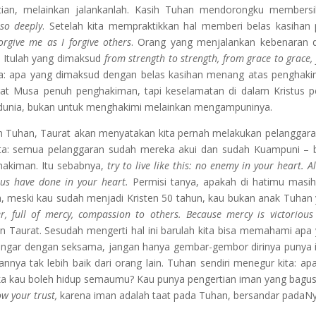
rtian, melainkan jalankanlah. Kasih Tuhan mendorongku members
so deeply
. Setelah kita mempraktikkan hal memberi belas kasihan
orgive me as I forgive others
. Orang yang menjalankan kebenaran d
. Itulah yang dimaksud
from strength to strength, from grace to grace,
a: apa yang dimaksud dengan belas kasihan menang atas penghak
rat Musa penuh penghakiman, tapi keselamatan di dalam Kristus 
 dunia, bukan untuk menghakimi melainkan mengampuninya.
an Tuhan, Taurat akan menyatakan kita pernah melakukan pelanggaran
kata: semua pelanggaran sudah mereka akui dan sudah Kuampuni – 
akiman. Itu sebabnya,
try to live like this: no enemy in your heart. A
sus have done in your heart.
Permisi tanya, apakah di hatimu masi
h, meski kau sudah menjadi Kristen 50 tahun, kau bukan anak Tuhan
r, full of mercy, compassion to others. Because mercy is victorious
n Taurat. Sesudah mengerti hal ini barulah kita bisa memahami apa
ndengar dengan seksama, jangan hanya gembar-gembor dirinya punya
nnya tak lebih baik dari orang lain. Tuhan sendiri menegur kita: ap
aka kau boleh hidup semaumu? Kau punya pengertian iman yang bagu
ow your trust,
karena iman adalah taat pada Tuhan, bersandar padaNy