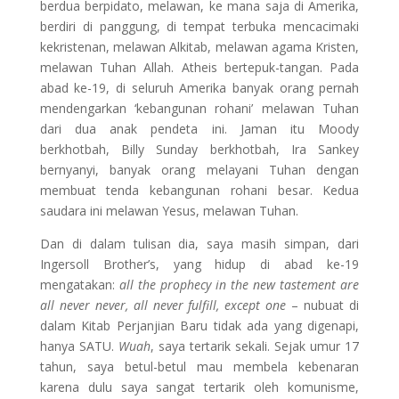
berdua berpidato, melawan, ke mana saja di Amerika,
berdiri di panggung, di tempat terbuka mencacimaki
kekristenan, melawan Alkitab, melawan agama Kristen,
melawan Tuhan Allah. Atheis bertepuk-tangan. Pada
abad ke-19, di seluruh Amerika banyak orang pernah
mendengarkan ‘kebangunan rohani’ melawan Tuhan
dari dua anak pendeta ini. Jaman itu Moody
berkhotbah, Billy Sunday berkhotbah, Ira Sankey
bernyanyi, banyak orang melayani Tuhan dengan
membuat tenda kebangunan rohani besar. Kedua
saudara ini melawan Yesus, melawan Tuhan.
Dan di dalam tulisan dia, saya masih simpan, dari
Ingersoll Brother’s, yang hidup di abad ke-19
mengatakan:
all the prophecy in the new
tastement are
all never never, all never fulfill, except one
– nubuat di
dalam Kitab Perjanjian Baru tidak ada yang digenapi,
hanya SATU.
Wuah
, saya tertarik sekali. Sejak umur 17
tahun, saya betul-betul mau membela kebenaran
karena dulu saya sangat tertarik oleh komunisme,