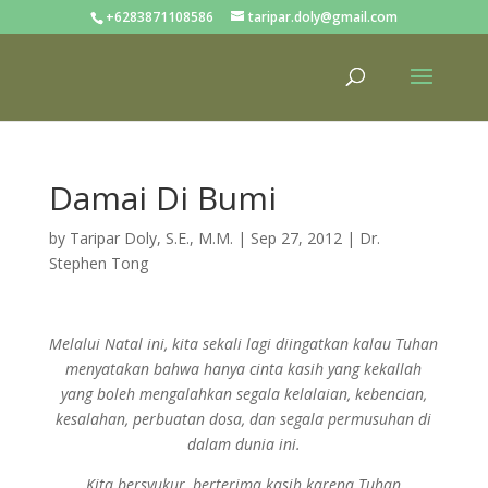
+6283871108586
taripar.doly@gmail.com
Damai Di Bumi
by
Taripar Doly, S.E., M.M.
|
Sep 27, 2012
|
Dr.
Stephen Tong
Melalui Natal ini, kita sekali lagi diingatkan kalau Tuhan
menyatakan bahwa hanya cinta kasih yang kekallah
yang
boleh mengalahkan segala kelalaian, kebencian,
kesalahan, perbuatan dosa, dan segala permusuhan di
dalam dunia ini.
Kita bersyukur, berterima kasih karena Tuhan