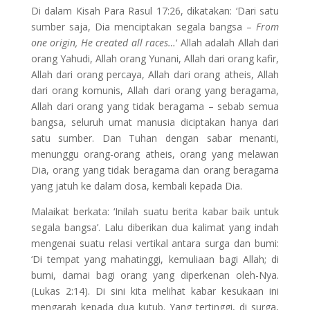
Di dalam Kisah Para Rasul 17:26, dikatakan: ‘Dari satu
sumber saja, Dia menciptakan segala bangsa –
From
one origin, He created all races…
‘ Allah adalah Allah dari
orang Yahudi, Allah orang Yunani, Allah dari orang kafir,
Allah dari orang percaya, Allah dari orang atheis, Allah
dari orang komunis, Allah dari orang yang beragama,
Allah dari orang yang tidak beragama – sebab semua
bangsa, seluruh umat manusia diciptakan hanya dari
satu sumber. Dan Tuhan dengan sabar menanti,
menunggu orang-orang atheis, orang yang melawan
Dia, orang yang tidak beragama dan orang beragama
yang jatuh ke dalam dosa, kembali kepada Dia.
Malaikat berkata: ‘Inilah suatu berita kabar baik untuk
segala bangsa’. Lalu diberikan dua kalimat yang indah
mengenai suatu relasi vertikal antara surga dan bumi:
‘Di tempat yang mahatinggi, kemuliaan bagi Allah; di
bumi, damai bagi orang yang diperkenan oleh-Nya.
(Lukas 2:14). Di sini kita melihat kabar kesukaan ini
mengarah kepada dua kutub. Yang tertinggi, di surga,