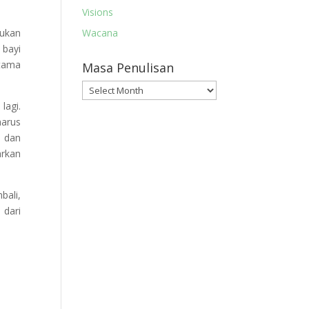
Visions
kukan
Wacana
 bayi
rtama
Masa Penulisan
Masa
Penulisan
lagi.
harus
d dan
arkan
bali,
 dari