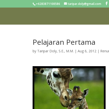
+6283871108586
taripar.doly@gmail.com
Pelajaran Pertama
by
Taripar Doly, S.E., M.M.
|
Aug 6, 2012
|
Renu