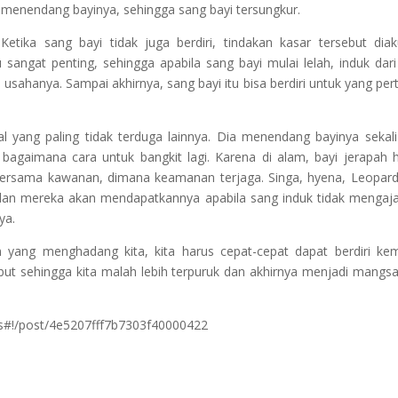
menendang bayinya, sehingga sang bayi tersungkur.
Ketika sang bayi tidak juga berdiri, tindakan kasar tersebut dia
tu sangat penting, sehingga apabila sang bayi mulai lelah, induk dari
usahanya. Sampai akhirnya, sang bayi itu bisa berdiri untuk yang pe
l yang paling tidak terduga lainnya. Dia menendang bayinya sekali 
bagaimana cara untuk bangkit lagi. Karena di alam, bayi jerapah 
 bersama kawanan, dimana keamanan terjaga. Singa, hyena, Leopar
an mereka akan mendapatkannya apabila sang induk tidak mengaj
ya.
n yang menghadang kita, kita harus cepat-cepat dapat berdiri kem
ebut sehingga kita malah lebih terpuruk dan akhirnya menjadi mangsa
os#!/post/4e5207fff7b7303f40000422