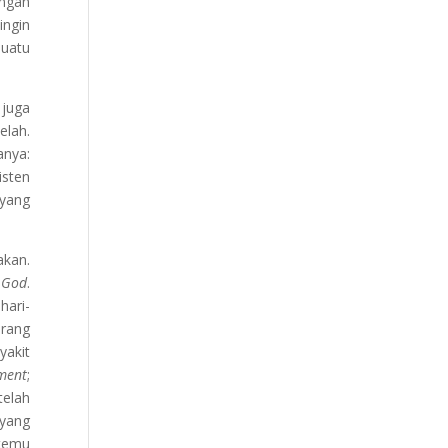
engan
ingin
suatu
 juga
elah.
anya:
isten
 yang
akan.
f God
.
hari-
orang
yakit
ment
;
telah
 yang
rtemu