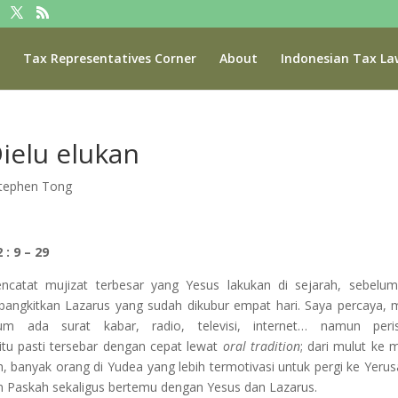
Tax Representatives Corner
About
Indonesian Tax La
ielu elukan
Stephen Tong
 : 9 – 29
catat mujizat terbesar yang Yesus lakukan di sejarah, sebelu
bangkitkan Lazarus yang sudah dikubur empat hari. Saya percaya, 
m ada surat kabar, radio, televisi, internet… namun peris
u pasti tersebar dengan cepat lewat
oral tradition
; dari mulut ke m
, banyak orang di Yudea yang lebih termotivasi untuk pergi ke Yeru
 Paskah sekaligus bertemu dengan Yesus dan Lazarus.