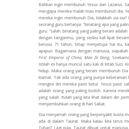
Bahkan ingin membunuh Yesus dan Lazarus. San
mengapa mereka malah mau membunuh dia. Yes
mereka ingin membunuh Dia, tidakkah sia-sia? 
seorang guru bertanya: “binatang apa yang palin
guru: “salah. binatang yang paling berani adalah
dengan tanganmu, yang seribu kali lipat besarny
berusia 71 tahun, tetap menyetujui hal itu,
apapun. Bagaimana dengan manusia, siapakah o
First Emperor of China, Mao Ze Dong
, Soekarn
Istilah ini hanya muncul satu kali di Kitab Suci: Ki
hidup. Maka orang yang berani membunuh Dia 
kiamat. Tak ada orang yang punya keberanian 
mengira diri mereka pasti betul Yesus pasti sa
adalah orang yang paling bodoh. Karena mere
yang salah. Itulah yang kita lihat dalam diri p
menyembuhkan orang di hari Sabat.
Dia menjamah orang yang berpenyakit kusta 
ada di dalam Taurat. Maka kalau kita terus 
Tuhan? Lagi pula, Taurat dibuat untuk manusia