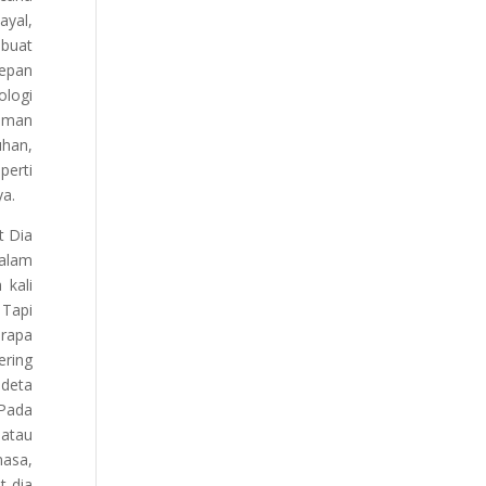
ayal,
mbuat
depan
ologi
zaman
uhan,
perti
ya.
t Dia
Dalam
 kali
 Tapi
erapa
ering
ndeta
 Pada
atau
masa,
t dia