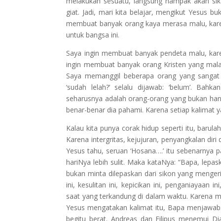
melakukan sesuatu, langsung nampak akan sik
giat. Jadi, mari kita belajar, mengikut Yesus b
membuat banyak orang kaya merasa malu, kare
untuk bangsa ini.
Saya ingin membuat banyak pendeta malu, kare
ingin membuat banyak orang Kristen yang mala
Saya memanggil beberapa orang yang sangat g
‘sudah lelah?’ selalu dijawab: ‘belum’. Bah
seharusnya adalah orang-orang yang bukan han
benar-benar dia pahami. Karena setiap kalimat 
Kalau kita punya corak hidup seperti itu, barul
Karena intergritas, kejujuran, penyangkalan di
Yesus tahu, seruan ‘Hosana….’ itu sebenarnya
hariNya lebih sulit. Maka kataNya: “Bapa, lepas
bukan minta dilepaskan dari sikon yang mengeri
ini, kesulitan ini, kepicikan ini, penganiayaan 
saat yang terkandung di dalam waktu. Karena m
Yesus mengatakan kalimat itu, Bapa menjawab
begitu berat. Andreas dan Filipus menemui D