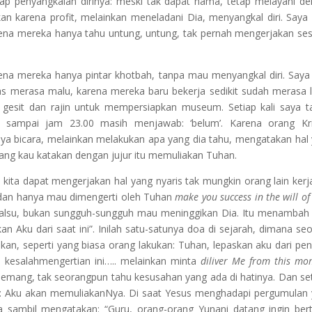
ap penyangkalan dirinya: meski tak dapat nama, tetap melayani d
ukan karena profit, melainkan meneladani Dia, menyangkal diri. Saya 
na mereka hanya tahu untung, untung, tak pernah mengerjakan se
na mereka hanya pintar khotbah, tanpa mau menyangkal diri. Saya
s merasa malu, karena mereka baru bekerja sedikit sudah merasa l
esit dan rajin untuk mempersiapkan museum. Setiap kali saya t
kan sampai jam 23.00 masih menjawab: ‘belum’. Karena orang Kr
ya bicara, melainkan melakukan apa yang dia tahu, mengatakan hal
yang kau katakan dengan jujur itu memuliakan Tuhan.
ah kita dapat mengerjakan hal yang nyaris tak mungkin orang lain kerj
ri dan hanya mau dimengerti oleh Tuhan
make you success in the will o
 palsu, bukan sungguh-sungguh mau meninggikan Dia. Itu menambah 
kan Aku dari saat ini”. Inilah satu-satunya doa di sejarah, dimana se
kan, seperti yang biasa orang lakukan: Tuhan, lepaskan aku dari pen
ini, kesalahmengertian ini….. melainkan minta
diliver Me from this mo
emang, tak seorangpun tahu kesusahan yang ada di hatinya. Dan se
: Aku akan memuliakanNya. Di saat Yesus menghadapi pergumulan
ia sambil mengatakan: “Guru, orang-orang Yunani datang ingin be