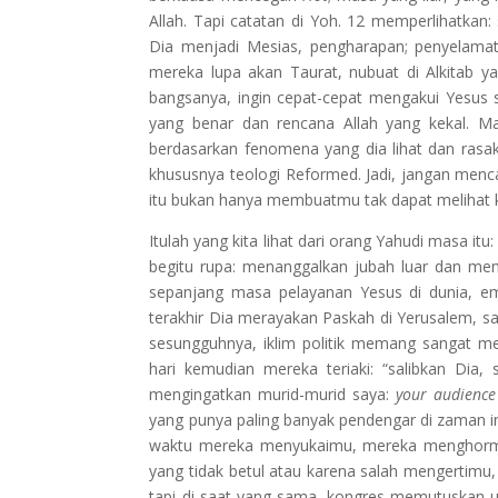
Allah. Tapi catatan di Yoh. 12 memperlihatka
Dia menjadi Mesias, pengharapan; penyelamat
mereka lupa akan Taurat, nubuat di Alkitab ya
bangsanya, ingin cepat-cepat mengakui Yesus
yang benar dan rencana Allah yang kekal. 
berdasarkan fenomena yang dia lihat dan rasa
khususnya teologi Reformed. Jadi, jangan menca
itu bukan hanya membuatmu tak dapat melihat 
Itulah yang kita lihat dari orang Yahudi masa i
begitu rupa: menanggalkan jubah luar dan me
sepanjang masa pelayanan Yesus di dunia, emp
terakhir Dia merayakan Paskah di Yerusalem, s
sesungguhnya, iklim politik memang sangat m
hari kemudian mereka teriaki: “salibkan Dia,
mengingatkan murid-murid saya:
your audience 
yang punya paling banyak pendengar di zaman i
waktu mereka menyukaimu, mereka menghorma
yang tidak betul atau karena salah mengertimu,
tapi di saat yang sama, kongres memutuskan 