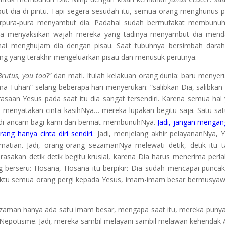
t dia di pintu. Tapi segera sesudah itu, semua orang menghunus p
rpura-pura menyambut dia. Padahal sudah bermufakat membunuh 
, dia menyaksikan wajah mereka yang tadinya menyambut dia men
ramai menghujam dia dengan pisau. Saat tubuhnya bersimbah darah
rang yang terakhir mengeluarkan pisau dan menusuk perutnya.
Brutus, you too
?” dan mati. Itulah kelakuan orang dunia: baru menyer
a Tuhan” selang beberapa hari menyerukan: “salibkan Dia, salibkan 
asaan Yesus pada saat itu dia sangat tersendiri. Karena semua hal
 menyatakan cinta kasihNya… mereka lupakan begitu saja. Satu-sa
adi ancam bagi kami dan berniat membunuhNya.
Jadi, jangan menga
g hanya cinta diri sendiri.
Jadi, menjelang akhir pelayananNya, 
matian. Jadi, orang-orang sezamanNya melewati detik, detik itu 
erasakan detik detik begitu krusial, karena Dia harus menerima perl
 berseru: Hosana, Hosana itu berpikir: Dia sudah mencapai puncak
a waktu semua orang pergi kepada Yesus, imam-imam besar bermusya
 zaman hanya ada satu imam besar, mengapa saat itu, mereka puny
epotisme. Jadi, mereka sambil melayani sambil melawan kehendak A