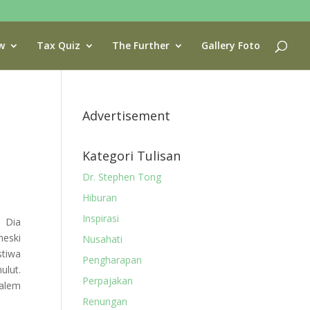
w
Tax Quiz
The Further
Gallery Foto
Advertisement
Kategori Tulisan
Dr. Stephen Tong
Hiburan
Inspirasi
m Dia
meski
Nusahati
tiwa
Pengharapan
ulut.
Perpajakan
salem
Renungan