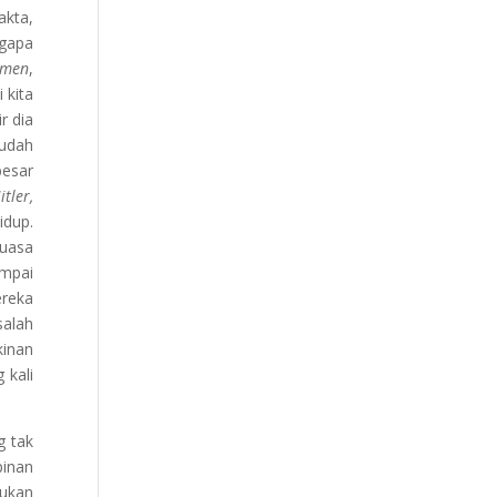
akta,
ngapa
 men
,
 kita
r dia
sudah
besar
tler,
idup.
guasa
ampai
ereka
salah
kinan
 kali
g tak
pinan
bukan