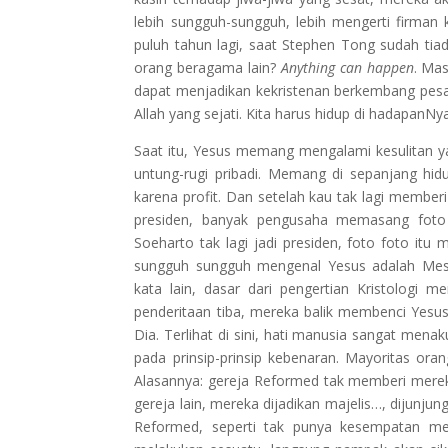
lebih sungguh-sungguh, lebih mengerti firman
puluh tahun lagi, saat Stephen Tong sudah tia
orang beragama lain?
Anything can happen
. Ma
dapat menjadikan kekristenan berkembang pesat di
Allah yang sejati. Kita harus hidup di hadapanN
Saat itu, Yesus memang mengalami kesulitan 
untung-rugi pribadi. Memang di sepanjang h
karena profit. Dan setelah kau tak lagi memberi
presiden, banyak pengusaha memasang foto 
Soeharto tak lagi jadi presiden, foto foto it
sungguh sungguh mengenal Yesus adalah Mes
kata lain, dasar dari pengertian Kristologi 
penderitaan tiba, mereka balik membenci Yesus
Dia. Terlihat di sini, hati manusia sangat men
pada prinsip-prinsip kebenaran. Mayoritas or
Alasannya: gereja Reformed tak memberi merek
gereja lain, mereka dijadikan majelis…, dijunjun
Reformed, seperti tak punya kesempatan mel