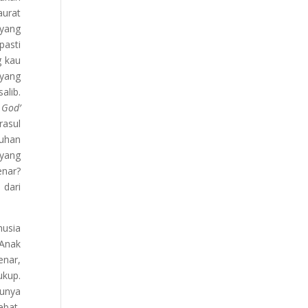
aurat
 yang
pasti
g kau
 yang
alib.
 God’
rasul
Tuhan
yang
enar?
dari
nusia
 Anak
enar,
ukup.
punya
ebat,