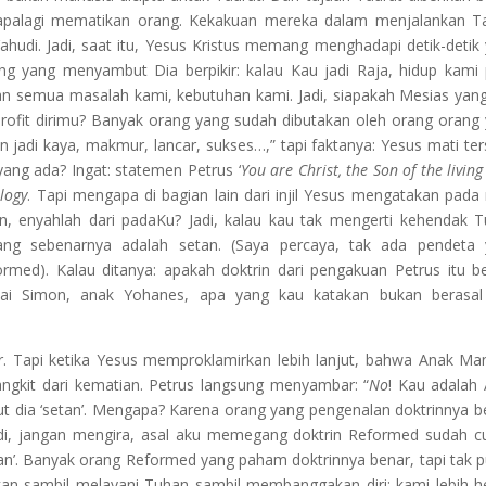
apalagi mematikan orang. Kekakuan mereka dalam menjalankan T
udi. Jadi, saat itu, Yesus Kristus memang menghadapi detik-detik
ng yang menyambut Dia berpikir: kalau Kau jadi Raja, hidup kami 
n semua masalah kami, kebutuhan kami. Jadi, siapakah Mesias yan
rofit dirimu? Banyak orang yang sudah dibutakan oleh orang orang
adi kaya, makmur, lancar, sukses…,” tapi faktanya: Yesus mati ters
ng ada? Ingat: statemen Petrus ‘
You are Christ, the Son of the living
ology
. Tapi mengapa di bagian lain dari injil Yesus mengatakan pada 
an, enyahlah dari padaKu? Jadi, kalau kau tak mengerti kehendak 
ng sebenarnya adalah setan. (Saya percaya, tak ada pendeta 
rmed). Kalau ditanya: apakah doktrin dari pengakuan Petrus itu b
Hai Simon, anak Yohanes, apa yang kau katakan bukan berasal 
ar. Tapi ketika Yesus memproklamirkan lebih lanjut, bahwa Anak Ma
bangkit dari kematian. Petrus langsung menyambar: “
No
! Kau adalah
ut dia ‘setan’. Mengapa? Karena orang yang pengenalan doktrinnya b
adi, jangan mengira, asal aku memegang doktrin Reformed sudah c
tan’. Banyak orang Reformed yang paham doktrinnya benar, tapi tak 
kan sambil melayani Tuhan sambil membanggakan diri: kami lebih h