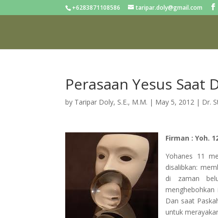
+6283871108586
taripar.doly@gmail.com
Perasaan Yesus Saat D
by
Taripar Doly, S.E., M.M.
|
May 5, 2012
|
Dr. 
Firman : Yoh. 12
Yohanes 11 men
disalibkan: mem
di zaman belu
menghebohkan it
Dan saat Paskah
untuk merayakan