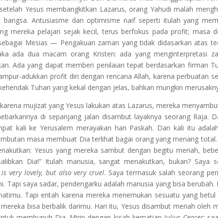
n: setelah Yesus membangkitkan Lazarus, orang Yahudi malah mengh
 bangsa. Antusiasme dan optimisme naif seperti itulah yang me
ng mereka pelajari sejak kecil, terus berfokus pada profit; masa 
 sebagai Mesias — Pengakuan zaman yang tidak didasarkan atas te
Maka ada dua macam orang Kristen: ada yang menginterpretasi 
kan. Ada yang dapat memberi penilaian tepat berdasarkan firman T
mpur-adukkan profit diri dengan rencana Allah, karena perbuatan se
kehendak Tuhan yang kekal dengan jelas, bahkan mungkin merusakn
tu: karena mujizat yang Yesus lakukan atas Lazarus, mereka menyambu
nebarkannya di sepanjang jalan disambut layaknya seorang Raja. 
at kali ke Yerusalem merayakan hari Paskah. Dan kali itu adalah
ambutan masa membuat Dia terlihat bagai orang yang menang total.
enakutkan: Yesus yang mereka sambut dengan begitu meriah, beb
 salibkan Dia!” Itulah manusia, sangat menakutkan, bukan? Saya s
is very lovely, but also very cruel
. Saya termasuk salah seorang pe
ni. Tapi saya sadar, pendengarku adalah manusia yang bisa berubah.
timu. Tapi entah karena mereka menemukan sesuatu yang betul 
 mereka bisa berbalik darimu. Hari itu, Yesus disambut meriah oleh 
untuk membunuh Dia. Mirip dengan kisah kematian
Julius Ceacer
: saa