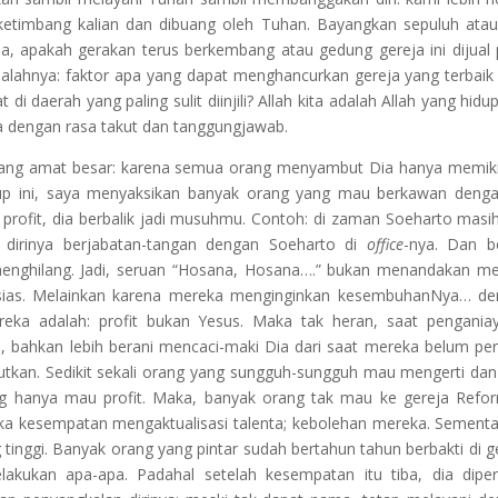
 ketimbang kalian dan dibuang oleh Tuhan. Bayangkan sepuluh ata
da, apakah gerakan terus berkembang atau gedung gereja ini dijual
salahnya: faktor apa yang dapat menghancurkan gereja yang terbaik
 daerah yang paling sulit diinjili? Allah kita adalah Allah yang hidu
ya dengan rasa takut dan tanggungjawab.
yang amat besar: karena semua orang menyambut Dia hanya memik
idup ini, saya menyaksikan banyak orang yang mau berkawan den
 profit, dia berbalik jadi musuhmu. Contoh: di zaman Soeharto masih
dirinya berjabatan-tangan dengan Soeharto di
office
-nya. Dan b
u menghilang. Jadi, seruan “Hosana, Hosana….” bukan menandakan m
ias. Melainkan karena mereka menginginkan kesembuhanNya… de
mereka adalah: profit bukan Yesus. Maka tak heran, saat pengania
, bahkan lebih berani mencaci-maki Dia dari saat mereka belum pe
akutkan. Sedikit sekali orang yang sungguh-sungguh mau mengerti dan
ang hanya mau profit. Maka, banyak orang tak mau ke gereja Refo
a kesempatan mengaktualisasi talenta; kebolehan mereka. Sementa
g tinggi. Banyak orang yang pintar sudah bertahun tahun berbakti di g
akukan apa-apa. Padahal setelah kesempatan itu tiba, dia dipe