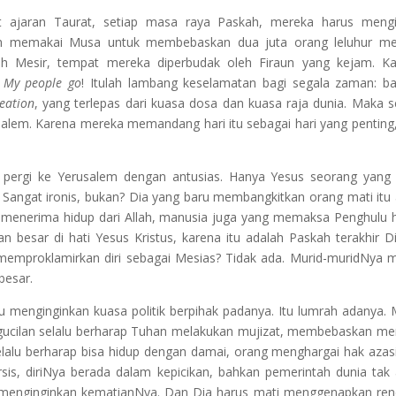
 ajaran Taurat, setiap masa raya Paskah, mereka harus mengi
ah memakai Musa untuk membebaskan dua juta orang leluhur me
nah Mesir, tempat mereka diperbudak oleh Firaun yang kejam. K
t My people go
! Itulah lambang keselamatan bagi segala zaman: b
eation
, yang terlepas dari kuasa dosa dan kuasa raja dunia. Maka s
alem. Karena mereka memandang hari itu sebagai hari yang penting,
a pergi ke Yerusalem dengan antusias. Hanya Yesus seorang yang
i. Sangat ironis, bukan? Dia yang baru membangkitkan orang mati itu
ia menerima hidup dari Allah, manusia juga yang memaksa Penghulu 
 besar di hati Yesus Kristus, karena itu adalah Paskah terakhir D
memproklamirkan diri sebagai Mesias? Tidak ada. Murid-muridNya 
besar.
 menginginkan kuasa politik berpihak padanya. Itu lumrah adanya.
gucilan selalu berharap Tuhan melakukan mujizat, membebaskan me
elalu berharap bisa hidup dengan damai, orang menghargai hak azasi
sis, diriNya berada dalam kepicikan, bahkan pemerintah dunia tak
g menginginkan kematianNya. Dan Dia harus mati menggenapkan re