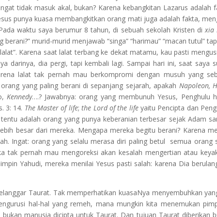
gat tidak masuk akal, bukan? Karena kebangkitan Lazarus adalah f
us punya kuasa membangkitkan orang mati juga adalah fakta, me
Pada waktu saya berumur 8 tahun, di sebuah sekolah Kristen di
xia
g berani?” murid-murid menjawab “singa” “harimau” “macan tutul” tapi
 lalat”. Karena saat lalat terbang ke dekat matamu, kau pasti mengusi
a darinya, dia pergi, tapi kembali lagi. Sampai hari ini, saat saya 
 karena lalat tak pernah mau berkompromi dengan musuh yang se
rang yang paling berani di sepanjang sejarah, apakah
Napoleon, Hi
o,
Kennedy
….? Jawabnya: orang yang membunuh Yesus, Penghulu h
s. 3: 14.
The Master of life
;
the Lord of the life
yaitu Pencipta dan Pen
tentu adalah orang yang punya keberanian terbesar sejak Adam s
lebih besar dari mereka. Mengapa mereka begitu berani? Karena m
lah. Ingat: orang yang selalu merasa diri paling betul semua orang 
ka tak pernah mau mengoreksi akan kesalah mengertian atau keya
emimpin Yahudi, mereka menilai Yesus pasti salah: karena Dia berulang
melanggar Taurat. Tak memperhatikan kuasaNya menyembuhkan yan
mengurusi hal-hal yang remeh, mana mungkin kita menemukan pim
, bukan manusia dicipta untuk Taurat. Dan tujuan Taurat diberikan 