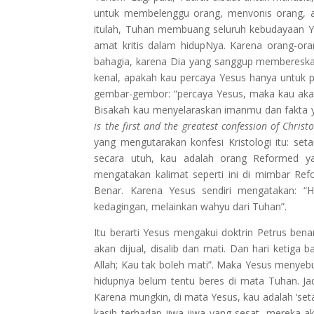
untuk membelenggu orang, menvonis orang, 
itulah, Tuhan membuang seluruh kebudayaan Yah
amat kritis dalam hidupNya. Karena orang-ora
bahagia, karena Dia yang sanggup membereska
kenal, apakah kau percaya Yesus hanya untuk p
gembar-gembor: “percaya Yesus, maka kau akan j
Bisakah kau menyelaraskan imanmu dan fakta ya
is the first and the greatest confession of Christ
yang mengutarakan konfesi Kristologi itu: set
secara utuh, kau adalah orang Reformed ya
mengatakan kalimat seperti ini di mimbar Refo
Benar. Karena Yesus sendiri mengatakan: “
kedagingan, melainkan wahyu dari Tuhan”.
Itu berarti Yesus mengakui doktrin Petrus ben
akan dijual, disalib dan mati. Dan hari ketiga 
Allah; Kau tak boleh mati”. Maka Yesus menyeb
hidupnya belum tentu beres di mata Tuhan. J
Karena mungkin, di mata Yesus, kau adalah ‘se
kasih terhadap jiwa-jiwa yang sesat, mereka a