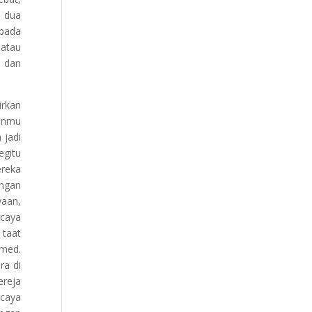
u dua
 pada
 atau
p dan
irkan
ganmu
 jadi
egitu
ereka
ngan
yaan,
rcaya
 taat
rmed.
ra di
ereja
rcaya