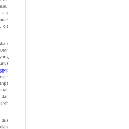
isau,
dia.
dadak
, dia
ukan:
Dia!”
 yang
tunya
nggap
Yesus
tanpa
akuan
 dari
warah
a dua
llah.