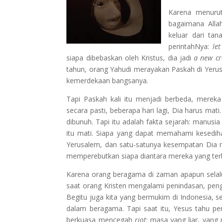
Karena menurut
bagaimana All
keluar dari ta
perintahNya:
le
siapa dibebaskan oleh Kristus, dia jadi
a new cr
tahun, orang Yahudi merayakan Paskah di Yerus
kemerdekaan bangsanya.
Tapi Paskah kali itu menjadi berbeda, merek
secara pasti, beberapa hari lagi, Dia harus mat
dibunuh. Tapi itu adalah fakta sejarah: manus
itu mati. Siapa yang dapat memahami kesedihan
Yerusalem, dan satu-satunya kesempatan Dia 
memperebutkan siapa diantara mereka yang ter
Karena orang beragama di zaman apapun selalu
saat orang Kristen mengalami penindasan, pen
Begitu juga kita yang bermukim di Indonesia, s
dalam beragama. Tapi saat itu, Yesus tahu per
berkuasa mencegah
riot
; masa yang liar, yan