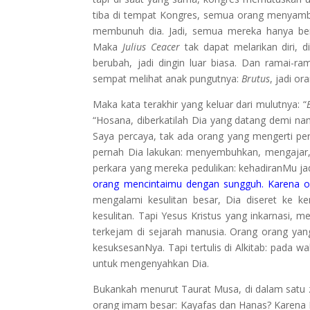
tiba di tempat Kongres, semua orang menyambu
membunuh dia. Jadi, semua mereka hanya be
Maka
Julius Ceacer
tak dapat melarikan diri
berubah, jadi dingin luar biasa. Dan ramai-
sempat melihat anak pungutnya:
Brutus
, jadi o
Maka kata terakhir yang keluar dari mulutnya: “
“Hosana, diberkatilah Dia yang datang demi nam
Saya percaya, tak ada orang yang mengerti per
pernah Dia lakukan: menyembuhkan, mengajar,
perkara yang mereka pedulikan: kehadiranMu j
orang mencintaimu dengan sungguh. Karena oran
mengalami kesulitan besar, Dia diseret ke ke
kesulitan. Tapi Yesus Kristus yang inkarnasi, m
terkejam di sejarah manusia. Orang orang yang
kesuksesanNya. Tapi tertulis di Alkitab: pad
untuk mengenyahkan Dia.
Bukankah menurut Taurat Musa, di dalam satu
orang imam besar: Kayafas dan Hanas? Karena N