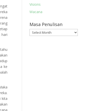
Visions
ngat
reka
Wacana
arena
arang
Masa Penulisan
etiap
Masa
 hari
Penulisan
 tahu
 akan
hidup
ia ke
malah
 Maka
reka.
 kita
 akan
ncana