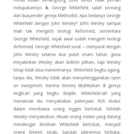
melupakannyo.
b.
George Whitefield. salah seorang
dari dua.pendiri gereja Methodist. Apa bedanya George
Whitefield dengan John Wesley? John Wesley sampai
mati tak mengerti teologi Reformed, sementara
George Whitefield, sejak awal sudah mengerti teologi
Reformed. George Whitefield surat – menyurat dengan
John Wesley selama dua puluh enam tahun. guna
meyakinkan Wesley akan doktrin pilihan, tapi Wesley
tetap tidak bisa menerimanya. Whitefield begitu agung,
tanpa dia, Wesley tidak akan menyelenggarakan
open
air evangelism
. Karena Wesley ditahbiskan di gereja
Anglican yang begitu disiplin. Whitefield-lah yang
mendesak dia menyaksikan pekerjaan Roh Kudus
dalam membawa orang Inggris bertobat. Setelah
Wesley menyaksikon, ribuan orang miskin yang datang
mendengar khotbah Whitefield bertobat, menjadi
orang Kristen sejati, barulah pikirannya terbuka,