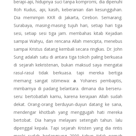
berapi-api, hidupnya suci tanpa kompromi, dia dipenuhi
Roh Kudus, api, kasih, keberanian dan kesungguhan.
Dia memimpin KKR di Jakarta, Cirebon. Semarang.
Surabaya, masing-masing tujuh hari, setiap hari tiga
sesi, setiap sesi tiga jam. membahas kitab Kejadian
sampai Wahyu, dan rencana Allah mencipta, menebus
sampai Kristus datang kembali secara ringkas. Dr. John
Sung adalah satu di antara tiga tokoh paling berkuasa
di sejarah kekristenan, bukan maksud saya mengatai
rasul-rasul tidak berkuasa. tapi mereka bertiga
memang sangat istimewa:
a
. Yohanes pembaptis,
mimbarnya di padang belantara. dimana dia berseru-
seru: bertobatlah kamu, karena kerajaan Allah sudah
dekat. Orang-orang berduyun-duyun datang ke sana,
mendengar khotbah yang menggugah hati mereka
bertobat. Dia hanya melayani setengah tahun. lalu
dipenggal kepala. Tapi sejarah Kristen yang dia rintis
meski sudah berlangsung 2000 tahun tidak pernah