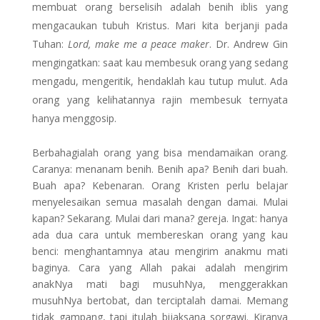
membuat orang berselisih adalah benih iblis yang
mengacaukan tubuh Kristus. Mari kita berjanji pada
Tuhan:
Lord, make me a peace maker
. Dr. Andrew Gin
mengingatkan: saat kau membesuk orang yang sedang
mengadu, mengeritik, hendaklah kau tutup mulut. Ada
orang yang kelihatannya rajin membesuk ternyata
hanya menggosip.
Berbahagialah orang yang bisa mendamaikan orang.
Caranya: menanam benih. Benih apa? Benih dari buah.
Buah apa? Kebenaran. Orang Kristen perlu belajar
menyelesaikan semua masalah dengan damai. Mulai
kapan? Sekarang. Mulai dari mana? gereja. Ingat: hanya
ada dua cara untuk membereskan orang yang kau
benci: menghantamnya atau mengirim anakmu mati
baginya. Cara yang Allah pakai adalah mengirim
anakNya mati bagi musuhNya, menggerakkan
musuhNya bertobat, dan terciptalah damai. Memang
tidak gampang, tapi itulah bijaksana sorgawi. Kiranya