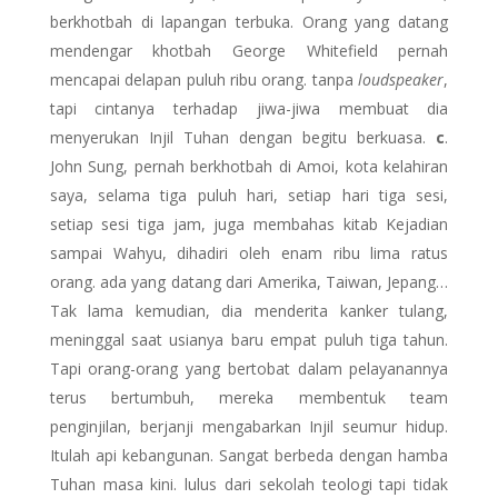
berkhotbah di lapangan terbuka. Orang yang datang
mendengar khotbah George Whitefield pernah
mencapai delapan puluh ribu orang. tanpa
loudspeaker
,
tapi cintanya terhadap jiwa-jiwa membuat dia
menyerukan Injil Tuhan dengan begitu berkuasa.
c
.
John Sung, pernah berkhotbah di Amoi, kota kelahiran
saya, selama tiga puluh hari, setiap hari tiga sesi,
setiap sesi tiga jam, juga membahas kitab Kejadian
sampai Wahyu, dihadiri oleh enam ribu lima ratus
orang. ada yang datang dari Amerika, Taiwan, Jepang…
Tak lama kemudian, dia menderita kanker tulang,
meninggal saat usianya baru empat puluh tiga tahun.
Tapi orang-orang yang bertobat dalam pelayanannya
terus bertumbuh, mereka membentuk team
penginjilan, berjanji mengabarkan Injil seumur hidup.
Itulah api kebangunan. Sangat berbeda dengan hamba
Tuhan masa kini. lulus dari sekolah teologi tapi tidak