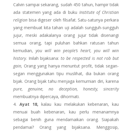
Calvin sampai sekarang, sudah 450 tahun, hampir tidak
ada statemen yang ada di buku
Institute of Christian
religion
bisa digeser oleh filsafat. Satu-satunya perkara
yang membuat kita tahan uji adalah sungguh-sungguh
jujur, meski adakalanya orang jujur tidak disenangi
semua orang, tapi puluhan bahkan ratusan tahun
kemudian,
you will win people’s heart, you will win
history
. Inilah bijaksana:
to be respected is not rob but
gain,
Orang yang hanya menuntut profit, tidak segan-
segan menggunakan tipu muslihat, dia bukan orang
bijak. Orang bijak tahu menjaga kemurnian diri, karena
pure, genuine, no deception, honesty, sincerity
membuatnya dipercaya, dihormati.
Ayat 18,
kalau kau melakukan kebenaran, kau
menuai buah kebenaran, kau perlu menanamnya
sebagai benih guna mendamaikan orang. Siapakah
pendamai? Orang yang bijaksana. Menggosip,