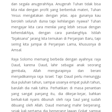
dan segala anugerahNya. Anugerah Tuhan tidak bisa
kita nilai dengan profit yang berbentuk materi, Tuhan
Yesus mengatakan dengan jelas. apa gunanya kau
beroleh seluruh dunia tapi kehilangan nyawa? Tuhan
mengajar kita cara menilai yang lebih sesuai dengan
kehendakNya, dengan cara pandangNya. lstilah
“bijaksana” jarang kita temukan di Perjanjian Baru, tapi
sering kita jumpai di Perjanjian Lama, khususnya di
Amsal.
Raja Solomo memang berbeda dengan ayahnya: raja
Daud, karena Daud, lahir sebagai anak seorang
gembala, Allah mengurapinya dan berani
menjadikannya raja Israel. Tapi Daud perlu menunggu
dua puluhan tahun, sampai usianya empat puluh tahun,
barulah dia naik tahta. Perhatikan: di masa penantian
yang sangat panjang itu, dia dikejar-kejar, bahkan
berkali-kali nyaris dibunuh oleh raja Saul yang sudah
dibuang oleh Allah. Daud memang mahir berperang.
sejak kali pertama dia berperang lawan Goliat sampai