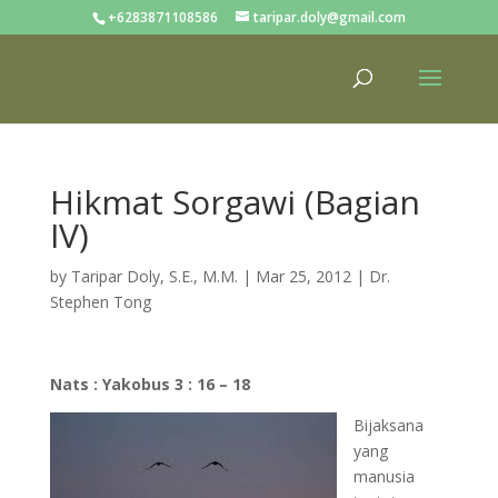
+6283871108586
taripar.doly@gmail.com
Hikmat Sorgawi (Bagian
IV)
by
Taripar Doly, S.E., M.M.
|
Mar 25, 2012
|
Dr.
Stephen Tong
Nats : Yakobus 3 : 16 – 18
Bijaksana
yang
manusia