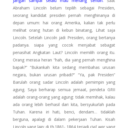
jangan sampai selalu mau menang sendiri.
Saat
Abraham Lincoln belum tepilih sebagai Presiden,
seorang kandidat presiden pernah menghinanya di
depan umum: hai orang Amerika, kalian tak perlu
melihat orang hutan di kebun binatang, Lihat saja
Lincoln. Setelah Lincoln jadi Presiden, orang bertanya
padanya. siapa yang cocok menjabat sebagat
penasihat Angkatan Laut? Lincoln memilih orang itu.
Orang merasa heran “hah, dia yang pernah menghina
bapak?” “Bukankah kita sedang membahas urusan
negara, bukan urusan pribadi?” “Ya, pak Presiden”
Barulah orang sadar Lincoln adalah pemimpin yang
agung. Saya berharap semua jemaat, pendeta GRII
adalah orang-orang yang agung: tidak memihak, kalau
ada orang lebih berhasil dari kita, bersyukurlah pada
Tuhan. Karena iri hati, benci, dendam… tidaklah
berguna, apalagi di dalam pekerjaan Tuhan. Kisah
Lincoln yang lain: di th.1861- 1864 terjadi
civil war
yang