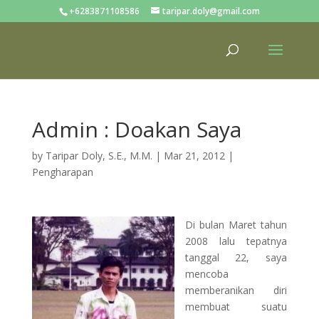
+6283871108586
taripar.doly@gmail.com
Admin : Doakan Saya
by
Taripar Doly, S.E., M.M.
|
Mar 21, 2012
|
Pengharapan
Di bulan Maret tahun
2008 lalu tepatnya
tanggal 22, saya
mencoba
memberanikan diri
membuat suatu