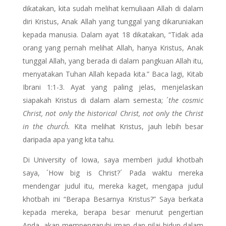
dikatakan, kita sudah melihat kemuliaan Allah di dalam
diri Kristus, Anak Allah yang tunggal yang dikaruniakan
kepada manusia. Dalam ayat 18 dikatakan, “Tidak ada
orang yang pernah melihat Allah, hanya Kristus, Anak
tunggal Allah, yang berada di dalam pangkuan Allah itu,
menyatakan Tuhan Allah kepada kita.” Baca lagi, Kitab
Ibrani 1:1-3. Ayat yang paling jelas, menjelaskan
siapakah Kristus di dalam alam semesta; ´
the cosmic
Christ, not only the historical Christ, not only the Christ
in the church´.
Kita melihat Kristus, jauh lebih besar
daripada apa yang kita tahu.
Di University of Iowa, saya memberi judul khotbah
saya, ´How big is Christ?´ Pada waktu mereka
mendengar judul itu, mereka kaget, mengapa judul
khotbah ini “Berapa Besarnya Kristus?” Saya berkata
kepada mereka, berapa besar menurut pengertian
Anda, akan mempengaruhi iman dan nilai hidup dalam