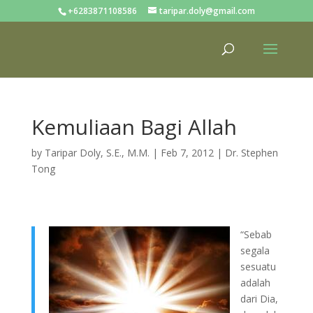
+6283871108586
taripar.doly@gmail.com
Kemuliaan Bagi Allah
by
Taripar Doly, S.E., M.M.
|
Feb 7, 2012
|
Dr. Stephen
Tong
“Sebab
segala
sesuatu
adalah
dari Dia,