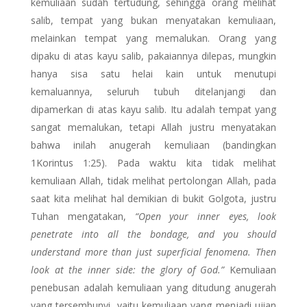
kemuliaan sudah tertudung, sehingga orang melihat
salib, tempat yang bukan menyatakan kemuliaan,
melainkan tempat yang memalukan. Orang yang
dipaku di atas kayu salib, pakaiannya dilepas, mungkin
hanya sisa satu helai kain untuk menutupi
kemaluannya, seluruh tubuh ditelanjangi dan
dipamerkan di atas kayu salib. Itu adalah tempat yang
sangat memalukan, tetapi Allah justru menyatakan
bahwa inilah anugerah kemuliaan (bandingkan
1Korintus 1:25). Pada waktu kita tidak melihat
kemuliaan Allah, tidak melihat pertolongan Allah, pada
saat kita melihat hal demikian di bukit Golgota, justru
Tuhan mengatakan,
“Open your inner eyes, look
penetrate into all the bondage, and you should
understand more than just superficial fenomena. Then
look at the inner side: the glory of God.”
Kemuliaan
penebusan adalah kemuliaan yang ditudung anugerah
yang tersembunyi, yaitu kemuliaan yang menjadi ujian