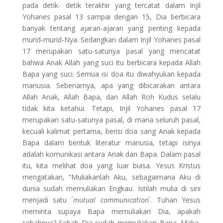
pada detik- detik terakhir yang tercatat dalam Injil
Yohanes pasal 13 sampai dengan 15, Dia berbicara
banyak tentang ajaran-ajaran yang penting kepada
murid-murid-Nya. Sedangkan dalam Injil Yohanes pasal
17 merupakan satu-satunya pasal yang mencatat
bahwa Anak Allah yang suci itu berbicara kepada Allah
Bapa yang suci. Semua isi doa itu diwahyukan kepada
manusia. Sebenarnya, apa yang dibicarakan antara
Allah Anak, Allah Bapa, dan Allah Roh Kudus selalu
tidak kita ketahui. Tetapi, Injil Yohanes pasal 17
merupakan satu-satunya pasal, di mana seluruh pasal,
kecuali kalimat pertama, berisi doa sang Anak kepada
Bapa dalam bentuk literatur manusia, tetapi isinya
adalah komunikasi antara Anak dan Bapa. Dalam pasal
itu, kita melihat doa yang luar biasa. Yesus Kristus
mengatakan, “Muliakanlah Aku, sebagaimana Aku di
dunia sudah memuliakan Engkau. Istilah mulia di sini
menjadi satu ´
mutual communication
´. Tuhan Yesus
meminta supaya Bapa memuliakan Dia, apakah
sebabnya? Sebab Dia sudah memuliakan Bapa. Maka,