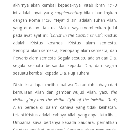
akhirnya akan kembali kepada-Nya. Kitab Ibrani 1:1-3
ini adalah ayat yang
supplementary
bila dibandingkan
dengan Roma 11:36. “Nya” di sini adalah Tuhan Allah,
yang di dalam Kristus. Maka, saya memberikan judul
pada ayat-ayat ini: ´
Christ in the Cosmic Christ
´; Kristus
adalah Kristus kosmos, Kristus alam semesta,
Pencipta alam semesta, Penopang alam semesta, dan
Pewaris alam semesta. Segala sesuatu adalah dari Dia,
segala sesuatu bersandar kepada Dia, dan segala
sesuatu kembali kepada Dia. Puji Tuhan!
Di sini kita dapat melihat bahwa Dia adalah cahaya dari
kemuliaan Allah dan gambar wujud Allah, yaitu
´the
visible glory and the visible light of the invisible God
´;
Allah berada di dalam cahaya yang tidak kelihatan,
tetapi Kristus adalah cahaya Allah yang dapat kita lihat.
Umpama saya bertanya kepada Saudara, pernahkah
Saudara melihat matahari? Saudara akan menjawab,