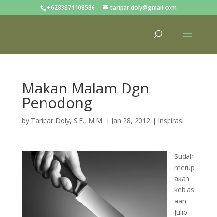
+6283871108586
taripar.doly@gmail.com
Makan Malam Dgn
Penodong
by
Taripar Doly, S.E., M.M.
|
Jan 28, 2012
|
Inspirasi
Sudah
merup
akan
kebias
aan
Julio