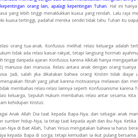
kepentingan orang lain, apalagi kepentingan Tuhan.
Hal ini hanya
sa yang lebih tinggi menaklukkan kuasa yang rendah. Lalu raja m
i kuasa tertinggi, padahal mereka sendiri tidak tahu Tuhan itu siap
lasi orang tua-anak. Konfusius melihat relasi keluarga adalah tert
Hukum tidak ada relasi kaisar-rakyat, tetapi langsung hormati ayahm
lebih tinggi daripada ajaran Konfusius karena Alkitab hanya mengajarka
an 2) manusia dan manusia. Relasi antara anak dengan orang tuanya 
ia. Jadi, salah jika dikatakan bahwa orang Kristen tidak diajar 
 merupakan fitnah yang jahat karena motivasinya melawan dan me
idak membahas relasi-relasi lainnya seperti Konfusianisme karena 
elasi keluarga, Sepuluh Hukum membahas relasi antar sesama. Kita
lam kehidupan Kristus:
bagai Anak Allah Dia taat kepada Bapa-Nya; dan sebagai anak man
 sumber hidup-Nya, Ia tetap taat kepada ayah dan ibu-Nya. Ketika
an-Nya di Bait Allah, Tuhan Yesus mengatakan bahwa Ia harus bera
a kepada Bapa di sorga; tetapi kemudian Ia ikut pulang bersama