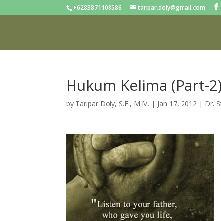
+6283871108586
taripar.doly@gmail.com
Hukum Kelima (Part-2
by
Taripar Doly, S.E., M.M.
|
Jan 17, 2012
|
Dr. 