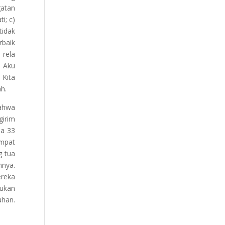
gatan
i; c)
idak
rbaik
 rela
, Aku
 Kita
ah.
bahwa
girim
ia 33
empat
g tua
nnya.
ereka
bukan
uhan.