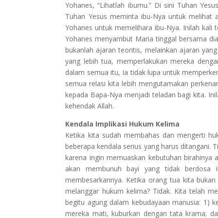
Yohanes, “Lihatlah ibumu.” Di sini Tuhan Ye
Tuhan Yesus meminta ibu-Nya untuk melihat 
Yohanes untuk memelihara ibu-Nya. Inilah kali
Yohanes menyambut Maria tinggal bersama dia
bukanlah ajaran teoritis, melainkan ajaran yan
yang lebih tua, memperlakukan mereka denga
dalam semua itu, Ia tidak lupa untuk memperk
semua relasi kita lebih mengutamakan perken
kepada Bapa-Nya menjadi teladan bagi kita. In
kehendak Allah.
Kendala Implikasi Hukum Kelima
Ketika kita sudah membahas dan mengerti h
beberapa kendala serius yang harus ditangani. 
karena ingin memuaskan kebutuhan birahinya a
akan membunuh bayi yang tidak berdosa it
membesarkannya. Ketika orang tua kita bukan 
melanggar hukum kelima? Tidak. Kita telah m
begitu agung dalam kebudayaan manusia: 1) ket
mereka mati, kuburkan dengan tata krama; da