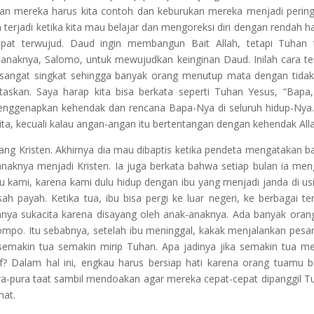
kan mereka harus kita contoh dan keburukan mereka menjadi perin
 terjadi ketika kita mau belajar dan mengoreksi diri dengan rendah hat
at terwujud. Daud ingin membangun Bait Allah, tetapi Tuhan t
naknya, Salomo, untuk mewujudkan keinginan Daud. Inilah cara te
sangat singkat sehingga banyak orang menutup mata dengan tidak
askan. Saya harap kita bisa berkata seperti Tuhan Yesus, “Bapa
ggenapkan kehendak dan rencana Bapa-Nya di seluruh hidup-Nya.
ita, kecuali kalau angan-angan itu bertentangan dengan kehendak All
ang Kristen. Akhirnya dia mau dibaptis ketika pendeta mengatakan 
anaknya menjadi Kristen. Ia juga berkata bahwa setiap bulan ia men
u kami, karena kami dulu hidup dengan ibu yang menjadi janda di us
 payah. Ketika tua, ibu bisa pergi ke luar negeri, ke berbagai t
ya sukacita karena disayang oleh anak-anaknya. Ada banyak oran
jompo. Itu sebabnya, setelah ibu meninggal, kakak menjalankan pesa
semakin tua semakin mirip Tuhan. Apa jadinya jika semakin tua m
if? Dalam hal ini, engkau harus bersiap hati karena orang tuamu 
pura-pura taat sambil mendoakan agar mereka cepat-cepat dipanggil T
hat.