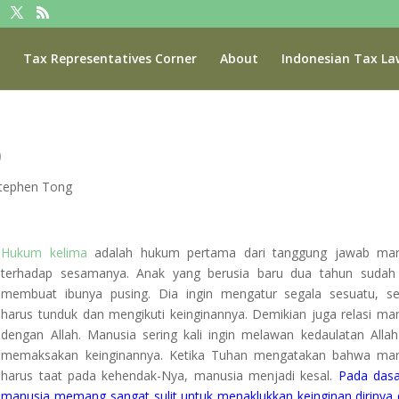
Tax Representatives Corner
About
Indonesian Tax La
)
Stephen Tong
Hukum kelima
adalah hukum pertama dari tanggung jawab man
terhadap sesamanya. Anak yang berusia baru dua tahun sudah 
membuat ibunya pusing. Dia ingin mengatur segala sesuatu, s
harus tunduk dan mengikuti keinginannya. Demikian juga relasi ma
dengan Allah. Manusia sering kali ingin melawan kedaulatan Alla
memaksakan keinginannya. Ketika Tuhan mengatakan bahwa man
harus taat pada kehendak-Nya, manusia menjadi kesal.
Pada dasa
manusia memang sangat sulit untuk menaklukkan keinginan dirinya