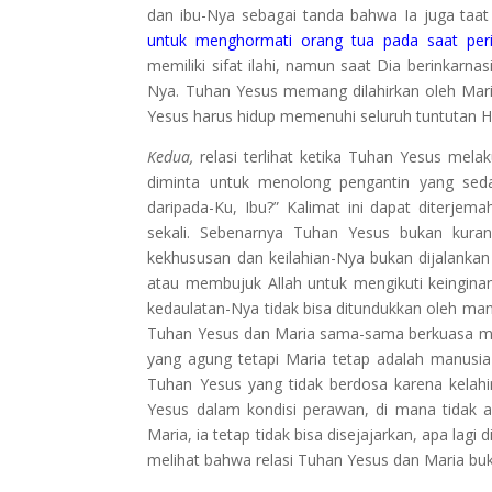
dan ibu-Nya sebagai tanda bahwa Ia juga taa
untuk menghormati orang tua pada saat perin
memiliki sifat ilahi, namun saat Dia berinkarn
Nya. Tuhan Yesus memang dilahirkan oleh Mari
Yesus harus hidup memenuhi seluruh tuntutan H
Kedua,
relasi terlihat ketika Tuhan Yesus mela
diminta untuk menolong pengantin yang se
daripada-Ku, Ibu?” Kalimat ini dapat diterjem
sekali. Sebenarnya Tuhan Yesus bukan kuran
kekhususan dan keilahian-Nya bukan dijalankan
atau membujuk Allah untuk mengikuti keingina
kedaulatan-Nya tidak bisa ditundukkan oleh man
Tuhan Yesus dan Maria sama-sama berkuasa me
yang agung tetapi Maria tetap adalah manusi
Tuhan Yesus yang tidak berdosa karena kelahi
Yesus dalam kondisi perawan, di mana tidak 
Maria, ia tetap tidak bisa disejajarkan, apa lagi
melihat bahwa relasi Tuhan Yesus dan Maria buk