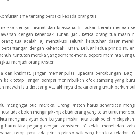
Konfusianisme tentang berbakti kepada orang tua:
 mereka dengan hikmat dan bijaksana. Ini bukan berarti menaati 
lawanan dengan kehendak Tuhan. Jadi, ketika orang tua masih h
orang tua adalah: a) mencukupi seluruh kebutuhan dasar merek
 bertentangan dengan kehendak Tuhan. Di luar kedua prinsip ini, e
menuhi tuntutan mereka yang semena-mena, seperti meminta uang 
ngkau menjadi orang Kristen.
na dan khidmat. Jangan memanipulasi upacara perkabungan. Bagi
 baik tetapi jangan sampai menimbulkan efek samping yang buru
 dan mewah lalu dipasang AC, akhirnya dipakai orang untuk berkumpu
lalu mengingat budi mereka. Orang Kristen harus senantiasa meng
Kita tidak boleh menginjak-injak budi orang yang telah turut mencip
kita menghina ayah dan ibu yang miskin. Kita tidak boleh melupakan 
ang harus kita pegang dengan konsisten; b) selalu meneladani keb
han, tetapi pasti ada prinsip-prinsip baik yang bisa kita teladani. 