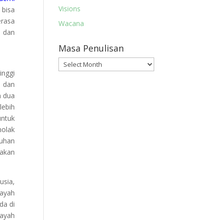
Visions
 bisa
erasa
Wacana
a dan
Masa Penulisan
Masa
inggi
Penulisan
u dan
n dua
lebih
untuk
nolak
Tuhan
 akan
usia,
 ayah
da di
 ayah