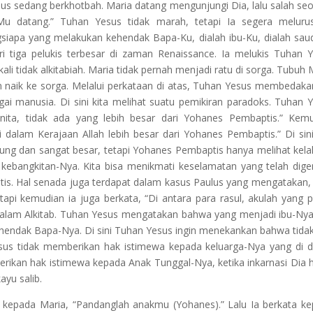
Yesus sedang berkhotbah. Maria datang mengunjungi Dia, lalu salah se
-Mu datang.” Tuhan Yesus tidak marah, tetapi Ia segera meluru
siapa yang melakukan kehendak Bapa-Ku, dialah ibu-Ku, dialah sau
ri tiga pelukis terbesar di zaman Renaissance. Ia melukis Tuhan 
li tidak alkitabiah. Maria tidak pernah menjadi ratu di sorga. Tubuh 
an naik ke sorga. Melalui perkataan di atas, Tuhan Yesus membedaka
i manusia. Di sini kita melihat suatu pemikiran paradoks. Tuhan 
nita, tidak ada yang lebih besar dari Yohanes Pembaptis.” Kem
i dalam Kerajaan Allah lebih besar dari Yohanes Pembaptis.” Di sini
g dan sangat besar, tetapi Yohanes Pembaptis hanya melihat kela
kebangkitan-Nya. Kita bisa menikmati keselamatan yang telah dige
tis. Hal senada juga terdapat dalam kasus Paulus yang mengatakan,
tetapi kemudian ia juga berkata, “Di antara para rasul, akulah yang p
i dalam Alkitab. Tuhan Yesus mengatakan bahwa yang menjadi ibu-Ny
endak Bapa-Nya. Di sini Tuhan Yesus ingin menekankan bahwa tida
sus tidak memberikan hak istimewa kepada keluarga-Nya yang di d
erikan hak istimewa kepada Anak Tunggal-Nya, ketika inkarnasi Dia 
ayu salib.
ta kepada Maria, “Pandanglah anakmu (Yohanes).” Lalu Ia berkata k