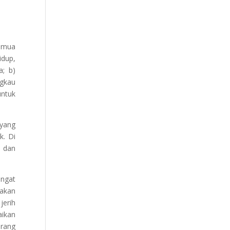
semua
idup,
a; b)
ngkau
untuk
 yang
k. Di
l dan
ingat
takan
jerih
aikan
Orang