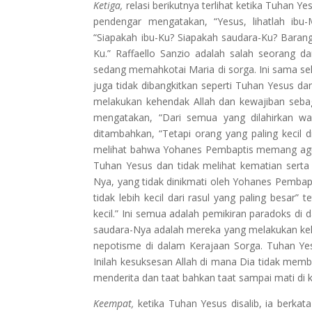
Ketiga,
relasi berikutnya terlihat ketika Tuhan 
pendengar mengatakan, “Yesus, lihatlah ibu
“Siapakah ibu-Ku? Siapakah saudara-Ku? Barang
Ku.” Raffaello Sanzio adalah salah seorang da
sedang memahkotai Maria di sorga. Ini sama seka
juga tidak dibangkitkan seperti Tuhan Yesus d
melakukan kehendak Allah dan kewajiban sebaga
mengatakan, “Dari semua yang dilahirkan wa
ditambahkan, “Tetapi orang yang paling kecil d
melihat bahwa Yohanes Pembaptis memang agun
Tuhan Yesus dan tidak melihat kematian serta 
Nya, yang tidak dinikmati oleh Yohanes Pembap
tidak lebih kecil dari rasul yang paling besar” 
kecil.” Ini semua adalah pemikiran paradoks d
saudara-Nya adalah mereka yang melakukan keh
nepotisme di dalam Kerajaan Sorga. Tuhan Ye
Inilah kesuksesan Allah di mana Dia tidak memb
menderita dan taat bahkan taat sampai mati di k
Keempat,
ketika Tuhan Yesus disalib, ia berka