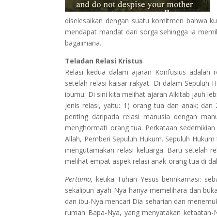
diselesaikan dengan suatu komitmen bahwa kua
mendapat mandat dari sorga sehingga ia memilik
bagaimana.
Teladan Relasi Kristus
Relasi kedua dalam ajaran Konfusius adalah re
setelah relasi kaisar-rakyat. Di dalam Sepuluh 
ibumu. Di sini kita melihat ajaran Alkitab jauh 
jenis relasi, yaitu: 1) orang tua dan anak; d
penting daripada relasi manusia dengan manus
menghormati orang tua. Perkataan sedemikian
Allah, Pemberi Sepuluh Hukum. Sepuluh Hukum t
mengutamakan relasi keluarga. Baru setelah r
melihat empat aspek relasi anak-orang tua di da
Pertama,
ketika Tuhan Yesus berinkarnasi: se
sekalipun ayah-Nya hanya memelihara dan bukan
dan ibu-Nya mencari Dia seharian dan menemuk
rumah Bapa-Nya, yang menyatakan ketaatan-Ny