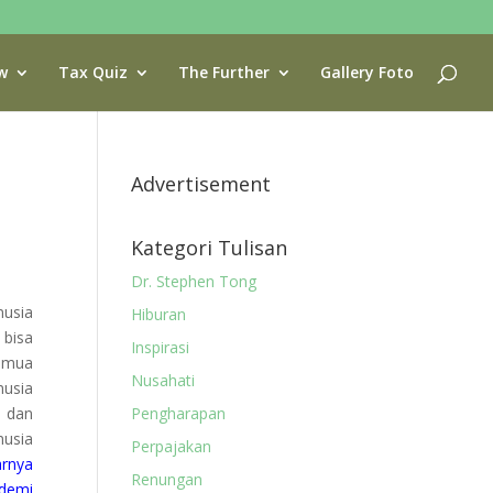
w
Tax Quiz
The Further
Gallery Foto
Advertisement
Kategori Tulisan
Dr. Stephen Tong
usia
Hiburan
bisa
Inspirasi
emua
Nusahati
nusia
h dan
Pengharapan
usia
Perpajakan
rnya
Renungan
 demi