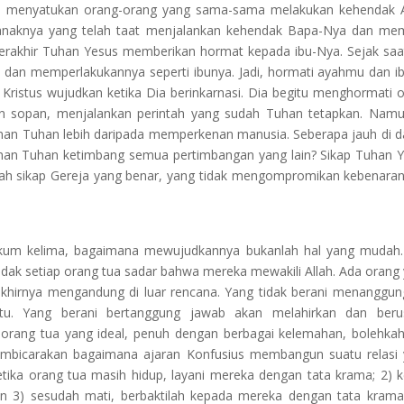
sus menyatukan orang-orang yang sama-sama melakukan kehendak A
anaknya yang telah taat menjalankan kehendak Bapa-Nya dan me
 terakhir Tuhan Yesus memberikan hormat kepada ibu-Nya. Sejak saat
 dan memperlakukannya seperti ibunya. Jadi, hormati ayahmu dan 
g Kristus wujudkan ketika Dia berinkarnasi. Dia begitu menghormati 
n sopan, menjalankan perintah yang sudah Tuhan tetapkan. Namu
enan Tuhan lebih daripada memperkenan manusia. Seberapa jauh di 
anan Tuhan ketimbang semua pertimbangan yang lain? Sikap Tuhan 
ilah sikap Gereja yang benar, yang tidak mengompromikan kebenara
ukum kelima, bagaimana mewujudkannya bukanlah hal yang mudah
Tidak setiap orang tua sadar bahwa mereka mewakili Allah. Ada orang
khirnya mengandung di luar rencana. Yang tidak berani menanggun
u. Yang berani bertanggung jawab akan melahirkan dan beru
orang tua yang ideal, penuh dengan berbagai kelemahan, bolehkah
embicarakan bagaimana ajaran Konfusius membangun suatu relasi
ika orang tua masih hidup, layani mereka dengan tata krama; 2) k
n 3) sesudah mati, berbaktilah kepada mereka dengan tata krama