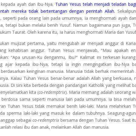
t kepada ayah dan ibu-Nya.
Tuhan Yesus telah menjadi teladan bagi
tah mereka tidak bertentangan dengan perintah Allah.
Sekalipun
asi, seperti pada orang lain pada umumnya, Ia menghormati ayah dan
a, tetapi bukan melalui benih Yusuf. Namun bagaimana pun juga, 
ukum Taurat. Oleh karena itu, Ia harus menghormati Maria dan Yusuf
kukan mujizat pertama, yaitu mengubah air menjadi anggur di Kana
dang kehabisan anggur. Tuhan Yesus menjawab, “Mau apakah en
ahkan: “Apa urusan-Ku denganmu, Ibu?” Kalimat ini terkesan kurang
g ajar kepada ibu-Nya, tetapi Ia ingin mengingatkan ibu-Nya 
 berdasarkan keinginan manusia. Manusia tidak berhak memerintah 
nnya. Kalau Tuhan Yesus benar-benar adalah Allah yang berkuasa,
usia. Di sini kita berbeda dengan pandangan Katholik yang melihat 
nyelamatkan kita (
co-redemptrix
). Maria memang adalah seorang w
a berdosa sama seperti manusia lain pada umumnya. Ia bisa melah
ran Tuhan Yesus tidak memakai benih laki-laki. Maria melahirkan 
ada sperma laki-laki yang masuk ke dalam tubuhnya. Seagung-agu
 dianggap sebagai
co-redemptrix
bersama dengan Tuhan Yesus. Saat itu
anlah relasi ibu dan anak, melainkan Allah dan manusia.