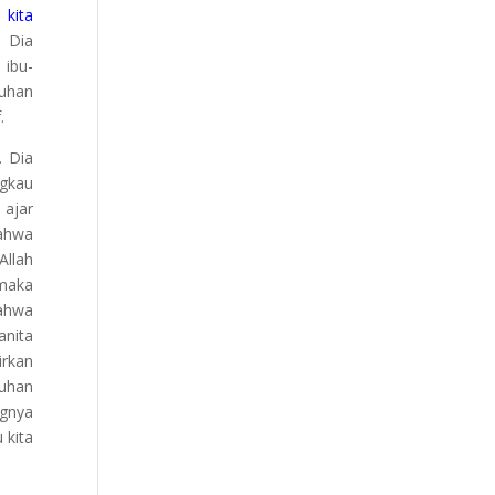
 kita
 Dia
 ibu-
Tuhan
.
. Dia
gkau
 ajar
bahwa
Allah
 maka
bahwa
anita
irkan
Tuhan
ngnya
 kita