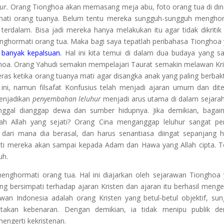
ur.
Orang Tionghoa akan memasang meja abu, foto orang tua di din
rmati orang tuanya. Belum tentu mereka sungguh-sungguh mengho
terdalam. Bisa jadi mereka hanya melakukan itu agar tidak dikritik
menghormati orang tua. Maka bagi saya tepatlah peribahasa Tionghoa
 banyak kepalsuan.
Hal ini kita temui di dalam dua budaya yang s
nghoa. Orang Yahudi semakin mempelajari Taurat semakin melawan Kri
ras ketika orang tuanya mati agar disangka anak yang paling berbakti
ini, namun filsafat Konfusius telah menjadi ajaran umum dan dit
menjadikan
penyembahan leluhur
menjadi arus utama di dalam sejara
ninggal dianggap dewa dan sumber hidupnya. Jika demikian, baga
h Allah yang sejati? Orang Cina menganggap leluhur sangat pe
ari mana dia berasal, dan harus senantiasa diingat sepanjang h
sti mereka akan sampai kepada Adam dan Hawa yang Allah cipta. T
uh.
enghormati orang tua. Hal ini diajarkan oleh sejarawan Tionghoa
ng bersimpati terhadap ajaran Kristen dan ajaran itu berhasil menge
wan Indonesia adalah orang Kristen yang betul-betul objektif, su
takan kebenaran. Dengan demikian, ia tidak menipu publik de
mengerti kekristenan.