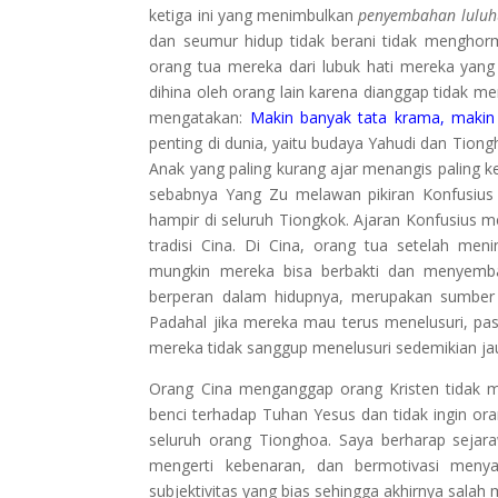
ketiga ini yang menimbulkan
penyembahan luluh
dan seumur hidup tidak berani tidak mengho
orang tua mereka dari lubuk hati mereka yang 
dihina oleh orang lain karena dianggap tidak 
mengatakan:
Makin banyak tata krama, makin
penting di dunia, yaitu budaya Yahudi dan Tio
Anak yang paling kurang ajar menangis paling ke
sebabnya Yang Zu melawan pikiran Konfusius 
hampir di seluruh Tiongkok. Ajaran Konfusius 
tradisi Cina. Di Cina, orang tua setelah me
mungkin mereka bisa berbakti dan menyemba
berperan dalam hidupnya, merupakan sumber d
Padahal jika mereka mau terus menelusuri, pa
mereka tidak sanggup menelusuri sedemikian ja
Orang Cina menganggap orang Kristen tidak m
benci terhadap Tuhan Yesus dan tidak ingin ora
seluruh orang Tionghoa. Saya berharap sejara
mengerti kebenaran, dan bermotivasi menya
subjektivitas yang bias sehingga akhirnya salah 