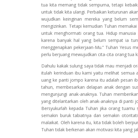
tua kita memang tidak sempurna, tetapi kebai
untuk tidak kita ulangi. Perbaikan keturunan akan
wujudkan keinginan mereka yang belum semp
mengizinkan. Tetapi kemudian Tuhan memakai a
untuk menghormati orang tua. Hidup manusia 
karena banyak hal yang belum sempat ia tunt
menggenapkan pekerjaan-Mu.” Tuhan Yesus men
perlu berjuang mewujudkan cita-cita orang tua k
Dahulu kakak sulung saya tidak mau menjadi or
itulah kerinduan ibu kami yaitu melihat semua 
uang ke panti jompo karena itu adalah pesan ib
tahun, membesarkan delapan anak dengan susah
mengunjungi anak-anaknya. Tuhan memberikann
yang ditelantarkan oleh anak-anaknya di panti 
Bersyukurlah kepada Tuhan jika orang tuamu 
semakin buruk tabiatnya dan semakin otoritat
malaikat. Oleh karena itu, kita tidak boleh ber
Tuhan tidak berkenan akan motivasi kita yang ja