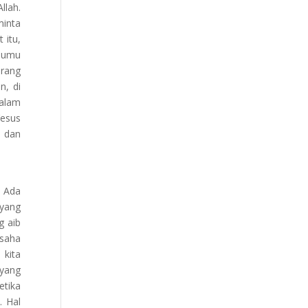
llah.
minta
 itu,
ibumu
orang
n, di
dalam
Yesus
n dan
. Ada
 yang
g aib
saha
 kita
 yang
etika
. Hal