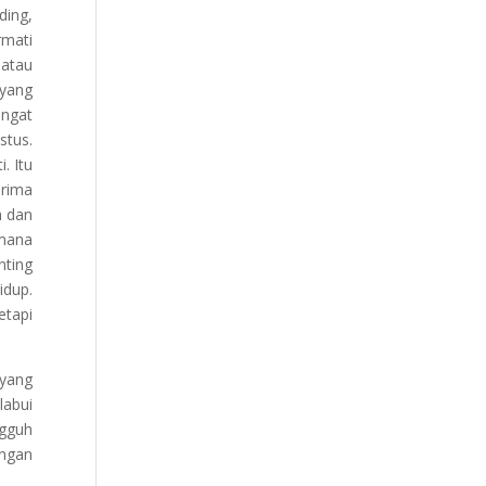
ding,
rmati
 atau
 yang
angat
stus.
. Itu
erima
h dan
imana
nting
idup.
etapi
 yang
labui
ngguh
ngan