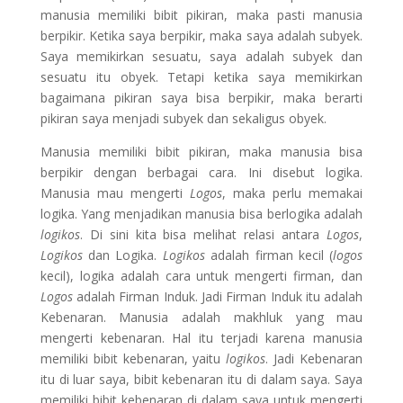
manusia memiliki bibit pikiran, maka pasti manusia
berpikir. Ketika saya berpikir, maka saya adalah subyek.
Saya memikirkan sesuatu, saya adalah subyek dan
sesuatu itu obyek. Tetapi ketika saya memikirkan
bagaimana pikiran saya bisa berpikir, maka berarti
pikiran saya menjadi subyek dan sekaligus obyek.
Manusia memiliki bibit pikiran, maka manusia bisa
berpikir dengan berbagai cara. Ini disebut logika.
Manusia mau mengerti
Logos
, maka perlu memakai
logika. Yang menjadikan manusia bisa berlogika adalah
logikos
. Di sini kita bisa melihat relasi antara
Logos
,
Logikos
dan Logika.
Logikos
adalah firman kecil (
logos
kecil), logika adalah cara untuk mengerti firman, dan
Logos
adalah Firman Induk. Jadi Firman Induk itu adalah
Kebenaran. Manusia adalah makhluk yang mau
mengerti kebenaran. Hal itu terjadi karena manusia
memiliki bibit kebenaran, yaitu
logikos
. Jadi Kebenaran
itu di luar saya, bibit kebenaran itu di dalam saya. Saya
memiliki bibit kebenaran di dalam saya untuk mengerti