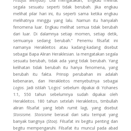
Filsafat Menjadi)
. Dia mengatakan, “Engkau melihat
segala sesuatu seperti tidak berubah. Jika engkau
melihat pilar hari ini, itu seperti sama ketika engkau
melihatnya minggu yang lalu. Namun itu hanyalah
fenomena luar. Engkau melihat semua tidak berubah
dari luar. Di dalamnya setiap momen, setiap detik,
semuanya sedang berubah.” Penemu filsafat ini
namanya Herakleitos atau kadang-kadang disebut
sebagai Bapa Aliran Heraklesian. Ia mengatakan segala
sesuatu berubah, tidak ada yang tidak berubah. Yang
kelihatan tidak berubah itu hanya fenomena, yang
berubah itu fakta. Prinsip perubahan ini adalah
kebenaran, dan Herakleitos menyebutnya sebagai
Logos
. Jadi istilah ‘Logos’ sebelum dipakai di Yohanes
1:1, 550 tahun sebelumnya sudah dipakai oleh
Herakleitos. 180 tahun setelah Herakleitos, timbullah
aliran filsafat yang lebih rumit lagi, yang disebut
Stoisisme. Stoisisme
berasal dari satu tempat yang
banyak tiangnya (
Stoa)
. Filsafat ini begitu penting dan
begitu mempengaruhi. Filsafat itu muncul pada abad