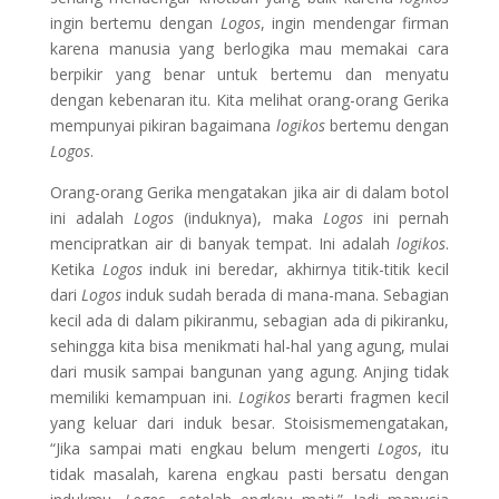
ingin bertemu dengan
Logos
, ingin mendengar firman
karena manusia yang berlogika mau memakai cara
berpikir yang benar untuk bertemu dan menyatu
dengan kebenaran itu. Kita melihat orang-orang Gerika
mempunyai pikiran bagaimana
logikos
bertemu dengan
Logos
.
Orang-orang Gerika mengatakan jika air di dalam botol
ini adalah
Logos
(induknya), maka
Logos
ini pernah
mencipratkan air di banyak tempat. Ini adalah
logikos
.
Ketika
Logos
induk ini beredar, akhirnya titik-titik kecil
dari
Logos
induk sudah berada di mana-mana. Sebagian
kecil ada di dalam pikiranmu, sebagian ada di pikiranku,
sehingga kita bisa menikmati hal-hal yang agung, mulai
dari musik sampai bangunan yang agung. Anjing tidak
memiliki kemampuan ini.
Logikos
berarti fragmen kecil
yang keluar dari induk besar. Stoisismemengatakan,
“Jika sampai mati engkau belum mengerti
Logos
, itu
tidak masalah, karena engkau pasti bersatu dengan