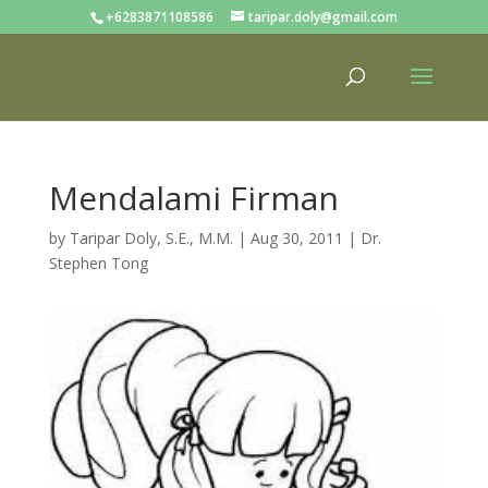
+6283871108586
taripar.doly@gmail.com
Mendalami Firman
by
Taripar Doly, S.E., M.M.
|
Aug 30, 2011
|
Dr.
Stephen Tong