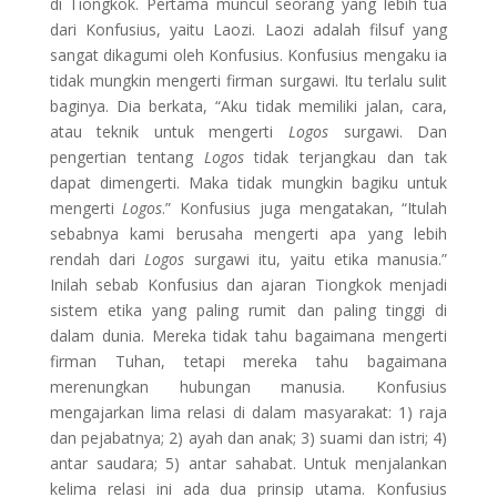
di Tiongkok. Pertama muncul seorang yang lebih tua
dari Konfusius, yaitu Laozi. Laozi adalah filsuf yang
sangat dikagumi oleh Konfusius. Konfusius mengaku ia
tidak mungkin mengerti firman surgawi. Itu terlalu sulit
baginya. Dia berkata, “Aku tidak memiliki jalan, cara,
atau teknik untuk mengerti
Logos
surgawi. Dan
pengertian tentang
Logos
tidak terjangkau dan tak
dapat dimengerti. Maka tidak mungkin bagiku untuk
mengerti
Logos
.” Konfusius juga mengatakan, “Itulah
sebabnya kami berusaha mengerti apa yang lebih
rendah dari
Logos
surgawi itu, yaitu etika manusia.”
Inilah sebab Konfusius dan ajaran Tiongkok menjadi
sistem etika yang paling rumit dan paling tinggi di
dalam dunia. Mereka tidak tahu bagaimana mengerti
firman Tuhan, tetapi mereka tahu bagaimana
merenungkan hubungan manusia. Konfusius
mengajarkan lima relasi di dalam masyarakat: 1) raja
dan pejabatnya; 2) ayah dan anak; 3) suami dan istri; 4)
antar saudara; 5) antar sahabat. Untuk menjalankan
kelima relasi ini ada dua prinsip utama. Konfusius