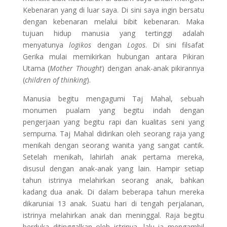
Kebenaran yang di luar saya. Di sini saya ingin bersatu
dengan kebenaran melalui bibit kebenaran. Maka
tujuan hidup manusia yang tertinggi adalah
menyatunya
logikos
dengan
Logos
. Di sini filsafat
Gerika mulai memikirkan hubungan antara Pikiran
Utama (
Mother Thought
) dengan anak-anak pikirannya
(
children of thinking
).
Manusia begitu mengagumi Taj Mahal, sebuah
monumen pualam yang begitu indah dengan
pengerjaan yang begitu rapi dan kualitas seni yang
sempurna. Taj Mahal didirikan oleh seorang raja yang
menikah dengan seorang wanita yang sangat cantik.
Setelah menikah, lahirlah anak pertama mereka,
disusul dengan anak-anak yang lain. Hampir setiap
tahun istrinya melahirkan seorang anak, bahkan
kadang dua anak. Di dalam beberapa tahun mereka
dikaruniai 13 anak. Suatu hari di tengah perjalanan,
istrinya melahirkan anak dan meninggal. Raja begitu
berduka ditinggalkan oleh istrinya, lalu ia mengambil