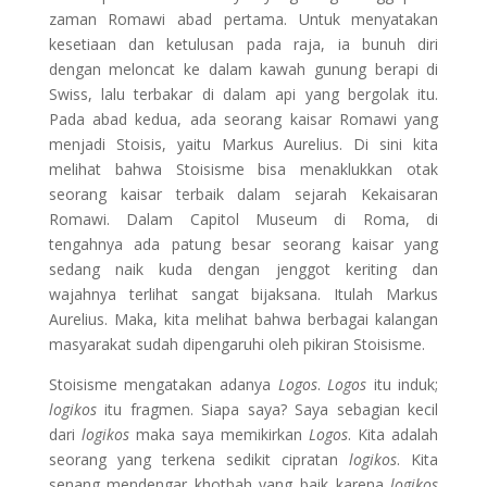
zaman Romawi abad pertama. Untuk menyatakan
kesetiaan dan ketulusan pada raja, ia bunuh diri
dengan meloncat ke dalam kawah gunung berapi di
Swiss, lalu terbakar di dalam api yang bergolak itu.
Pada abad kedua, ada seorang kaisar Romawi yang
menjadi Stoisis, yaitu Markus Aurelius. Di sini kita
melihat bahwa Stoisisme bisa menaklukkan otak
seorang kaisar terbaik dalam sejarah Kekaisaran
Romawi. Dalam Capitol Museum di Roma, di
tengahnya ada patung besar seorang kaisar yang
sedang naik kuda dengan jenggot keriting dan
wajahnya terlihat sangat bijaksana. Itulah Markus
Aurelius. Maka, kita melihat bahwa berbagai kalangan
masyarakat sudah dipengaruhi oleh pikiran Stoisisme.
Stoisisme mengatakan adanya
Logos
.
Logos
itu induk;
logikos
itu fragmen. Siapa saya? Saya sebagian kecil
dari
logikos
maka saya memikirkan
Logos
. Kita adalah
seorang yang terkena sedikit cipratan
logikos
. Kita
senang mendengar khotbah yang baik karena
logikos