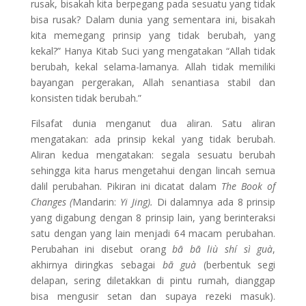
rusak, bisakah kita berpegang pada sesuatu yang tidak
bisa rusak? Dalam dunia yang sementara ini, bisakah
kita memegang prinsip yang tidak berubah, yang
kekal?” Hanya Kitab Suci yang mengatakan “Allah tidak
berubah, kekal selama-lamanya. Allah tidak memiliki
bayangan pergerakan, Allah senantiasa stabil dan
konsisten tidak berubah.”
Filsafat dunia menganut dua aliran. Satu aliran
mengatakan: ada prinsip kekal yang tidak berubah.
Aliran kedua mengatakan: segala sesuatu berubah
sehingga kita harus mengetahui dengan lincah semua
dalil perubahan. Pikiran ini dicatat dalam
The Book of
Changes (
Mandarin:
Yi Jing).
Di dalamnya ada 8 prinsip
yang digabung dengan 8 prinsip lain, yang berinteraksi
satu dengan yang lain menjadi 64 macam perubahan.
Perubahan ini disebut orang
bā bā liù shí sì guà
,
akhirnya diringkas sebagai
bā guà
(berbentuk segi
delapan, sering diletakkan di pintu rumah, dianggap
bisa mengusir setan dan supaya rezeki masuk).