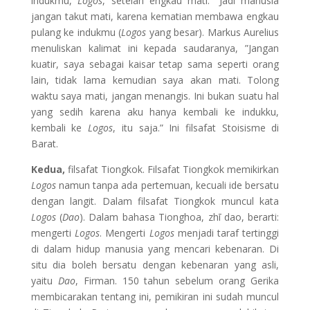
indukmu,
Logos
, setelah engkau mati.” Jadi manusia
jangan takut mati, karena kematian membawa engkau
pulang ke indukmu (
Logos
yang besar). Markus Aurelius
menuliskan kalimat ini kepada saudaranya, ”Jangan
kuatir, saya sebagai kaisar tetap sama seperti orang
lain, tidak lama kemudian saya akan mati. Tolong
waktu saya mati, jangan menangis. Ini bukan suatu hal
yang sedih karena aku hanya kembali ke indukku,
kembali ke
Logos
, itu saja.” Ini filsafat Stoisisme di
Barat.
Kedua,
filsafat Tiongkok. Filsafat Tiongkok memikirkan
Logos
namun tanpa ada pertemuan, kecuali ide bersatu
dengan langit. Dalam filsafat Tiongkok muncul kata
Logos
(
Dao
). Dalam bahasa Tionghoa, zhī dao, berarti:
mengerti
Logos
. Mengerti
Logos
menjadi taraf tertinggi
di dalam hidup manusia yang mencari kebenaran. Di
situ dia boleh bersatu dengan kebenaran yang asli,
yaitu
Dao
, Firman. 150 tahun sebelum orang Gerika
membicarakan tentang ini, pemikiran ini sudah muncul