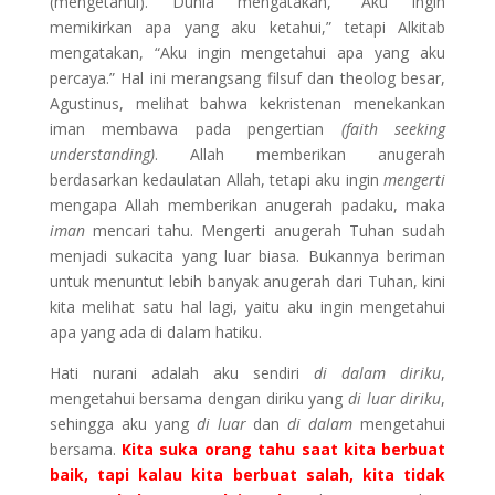
(mengetahui). Dunia mengatakan, “Aku ingin
memikirkan apa yang aku ketahui,” tetapi Alkitab
mengatakan, “Aku ingin mengetahui apa yang aku
percaya.” Hal ini merangsang filsuf dan theolog besar,
Agustinus, melihat bahwa kekristenan menekankan
iman membawa pada pengertian
(faith seeking
understanding)
. Allah memberikan anugerah
berdasarkan kedaulatan Allah, tetapi aku ingin
mengerti
mengapa Allah memberikan anugerah padaku, maka
iman
mencari tahu. Mengerti anugerah Tuhan sudah
menjadi sukacita yang luar biasa. Bukannya beriman
untuk menuntut lebih banyak anugerah dari Tuhan, kini
kita melihat satu hal lagi, yaitu aku ingin mengetahui
apa yang ada di dalam hatiku.
Hati nurani adalah aku sendiri
di dalam diriku
,
mengetahui bersama dengan diriku yang
di luar diriku
,
sehingga aku yang
di luar
dan
di dalam
mengetahui
bersama.
Kita suka orang tahu saat kita berbuat
baik, tapi kalau kita berbuat salah, kita tidak