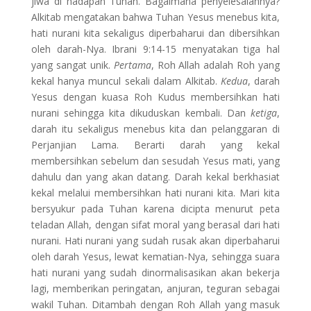
jiwa di hadapan Tuhan. Bagaimana penyelesaiannya?
Alkitab mengatakan bahwa Tuhan Yesus menebus kita,
hati nurani kita sekaligus diperbaharui dan dibersihkan
oleh darah-Nya. Ibrani 9:14-15 menyatakan tiga hal
yang sangat unik.
Pertama
, Roh Allah adalah Roh yang
kekal hanya muncul sekali dalam Alkitab.
Kedua
, darah
Yesus dengan kuasa Roh Kudus membersihkan hati
nurani sehingga kita dikuduskan kembali. Dan
ketiga
,
darah itu sekaligus menebus kita dan pelanggaran di
Perjanjian Lama. Berarti darah yang kekal
membersihkan sebelum dan sesudah Yesus mati, yang
dahulu dan yang akan datang. Darah kekal berkhasiat
kekal melalui membersihkan hati nurani kita. Mari kita
bersyukur pada Tuhan karena dicipta menurut peta
teladan Allah, dengan sifat moral yang berasal dari hati
nurani. Hati nurani yang sudah rusak akan diperbaharui
oleh darah Yesus, lewat kematian-Nya, sehingga suara
hati nurani yang sudah dinormalisasikan akan bekerja
lagi, memberikan peringatan, anjuran, teguran sebagai
wakil Tuhan. Ditambah dengan Roh Allah yang masuk