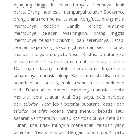
dijunjung tinggi, ketahuan ternyata hidupnya tidak
beres. Orang Indonesia mempunyai teladan Soekarno,
orang China mempunyai teladan Kongfucu, orang India
mempunyai teladan Gandhi, orang Amerika
mempunyai teladan Washington, orang Inggris
mempunyai teladan Churchill, dan seterusnya. Tetapi
teladan sejati yang sesungguhnya dari seluruh umat
manusia hanya satu, yaitu Yesus Kristus. Ia datang ke
dunia untuk menyelamatkan umat manusia, namun
Dia juga datang untuk menyatakan bagaimana
seharusnya manusia hidup. Kalau manusia bisa hidup
seperti Yesus Kristus, maka manusia itu diperkenan
oleh Tuhan Allah, karena memang manusia dicipta
menurut peta teladan Allah.Bagi saya,
peta
berbeda
dari
teladan
.
Peta
lebih bersifat substansi dasar dan
teladan
bersifat potensi yang menuju kepada satu
sasaran yang terakhir. Kalau kita tidak punya peta dari
Tuhan, kita tidak mungkin meneladani teladan yang
diberikan Yesus Kristus. Dengan
alpha
point
yaitu