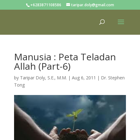
+6283871108586
taripar.doly@gmail.com
Manusia : Peta Teladan
Allah (Part-6)
by
Taripar Doly, S.E., M.M.
|
Aug 6, 2011
|
Dr. Stephen
Tong