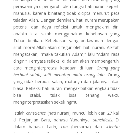
perasaannya dipengaruhi oleh fungsi hati nurani seperti
manusia, karena binatang tidak dicipta menurut peta
teladan Allah. Dengan demikian, hati nurani merupakan
potensi dan daya refleksi untuk menghakimi diri,
apabila kita salah menggunakan kebebasan yang
Tuhan berikan. Kebebasan yang berlawanan dengan
sifat moral Allah akan ditegur oleh hati nurani. Alkitab
mengatakan, “maka takutlah Adam,” lalu “Adam rasa
dingin.” Ternyata refleksi di dalam akan mempengaruhi
cara menginterpretasi keadaan
di luar.
Orang yang
berbuat salah, sulit menatap mata orang lain.
Orang
yang tidak berbuat salah, matanya dan jalannya akan
biasa. Refleksi hati nurani mengakibatkan engkau tidak
bisa stabil, tidak bisa tenang waktu
menginterpretasikan sekelilingmu.
Istilah
conscience
(hati nurani) muncul lebih dari 27 kali
di Perjanjian Baru, bahasa Yunaninya:
suneidesis
. Di
dalam bahasa Latin,
con
(bersama) dan
scientia