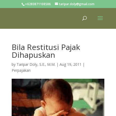
+6283871108586
taripar.doly@gmail.com
Bila Restitusi Pajak
Dihapuskan
by
Taripar Doly, S.E., M.M.
|
Aug 19, 2011
|
Perpajakan