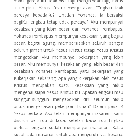
maka gereja itu tidak bisa lagi menghindar lagi, harus
tutup pintu. Yesus Kristus mengatakan, “Engkau tidak
percaya kepadaKu? Lihatlah Yohanes, ia bersaksi
bagiKu, engkau tetap tidak percaya? Aku mempunyai
kesaksian yang lebih besar dari Yohanes Pembaptis.
Yohanes Pembaptis mempunyai kesaksian yang begitu
besar, begitu agung, mempersiapkan seluruh bangsa
seluruh jaman untuk Yesus Kristus tetapi Yesus Kristus
mengatakan Aku mempunyai pekerjaan yang lebih
besar, Aku mempunyai kesaksian yang lebih besar dari
kesaksian Yohanes Pembaptis, yaitu pekerjaan yang
Kukerjakan sekarang. Apa yang dikerjakan oleh Yesus
Kristus merupakan suatu kesaksian yang hidup
mengenai siapa Yesus Kristus itu. Apakah engkau mau
sungguh-sungguh mengabdikan diri seumur hidup
untuk mengerjakan pekerjaan Tuhan? Dalam pasal 4
Yesus berkata Aku telah mempunyai makanan. kami
disuruh beli roti di kota, setelah bawa roti Engkau
berkata engkau sudah mempunyai makanan. Kalau
sudah ada makanan untuk apa menyuruh kita kesana.