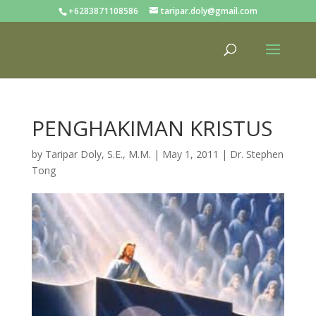
+6283871108586
taripar.doly@gmail.com
PENGHAKIMAN KRISTUS
by
Taripar Doly, S.E., M.M.
|
May 1, 2011
|
Dr. Stephen
Tong