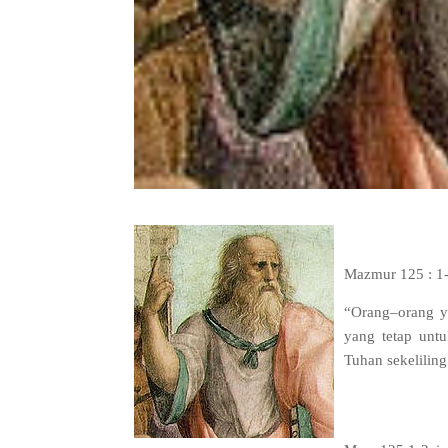
Mazmur 125 : 1
“
Orang
–
orang y
yang tetap unt
Tuhan sekelilin