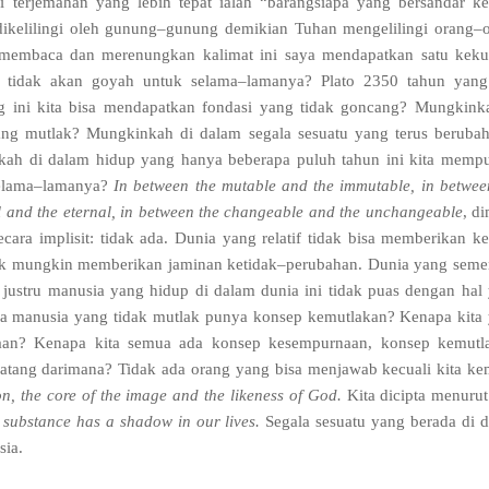
ni terjemahan yang lebih tepat ialah
“
barangsiapa yang bersandar k
ikelilingi oleh gunung
–
gunung demikian Tuhan mengelilingi orang
–
membaca dan merenungkan kalimat ini saya mendapatkan satu keku
 tidak akan goyah untuk selama
–
lamanya
?
Plato
2350
tahun yang
ini kita bisa mendapatkan fondasi yang tidak goncang
?
Mungkinka
yang mutlak
?
Mungkinkah di dalam segala sesuatu yang terus berubah
ah di dalam hidup yang hanya beberapa puluh tahun ini kita memp
elama
–
lamanya
?
In between the mutable and the immutable
,
in betwee
 and the eternal
,
in between the changeable and the unchangeable
,
di
cara implisit
:
tidak ada
.
Dunia yang relatif tidak bisa memberikan k
ak mungkin memberikan jaminan ketidak
–
perubahan
.
Dunia yang seme
 justru manusia yang hidup di dalam dunia ini tidak puas dengan hal
a manusia yang tidak mutlak punya konsep kemutlakan
?
Kenapa kita
aan
?
Kenapa kita semua ada konsep kesempurnaan
,
konsep kemutl
datang darimana
?
Tidak ada orang yang bisa menjawab kecuali kita ke
on
,
the core of the image and the likeness of God
.
Kita dicipta menurut
 substance has a shadow in our lives
.
Segala sesuatu yang
berada di 
sia
.