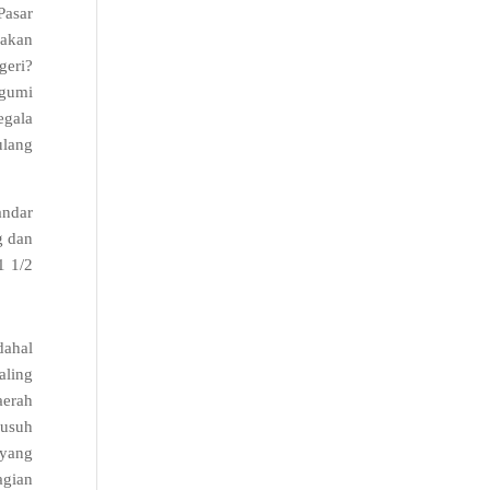
Pasar
iakan
geri
?
agumi
egala
ulang
andar
g dan
1 1/2
dahal
aling
aerah
musuh
 yang
agian