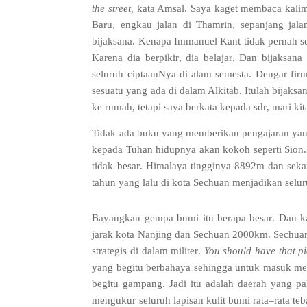
the street
,
kata Amsal
.
Saya kaget membaca kalim
Baru
,
engkau jalan di Thamrin
,
sepanjang jala
bijaksana
.
Kenapa Immanuel Kant tidak pernah sek
Karena dia berpikir
,
dia belajar
.
Dan bijaksana 
seluruh ciptaanNya di alam semesta
.
Dengar fir
sesuatu yang ada di dalam Alkitab
.
Itulah bijaksa
ke rumah
,
tetapi saya berkata kepada sdr
,
mari ki
Tidak ada buku yang memberikan pengajaran yang 
kepada Tuhan hidupnya akan kokoh seperti Sion
.
tidak besar
.
Himalaya tingginya
8892
m dan seka
tahun yang lalu di kota Sechuan menjadikan sel
Bayangkan gempa bumi itu berapa besar
.
Dan k
jarak kota Nanjing dan Sechuan
2000
km
.
Sechuan
strategis di dalam militer
.
You should have that pi
yang begitu berbahaya sehingga untuk masuk me
begitu gampang
.
Jadi itu adalah daerah yang p
mengukur seluruh lapisan kulit bumi rata
–
rata te