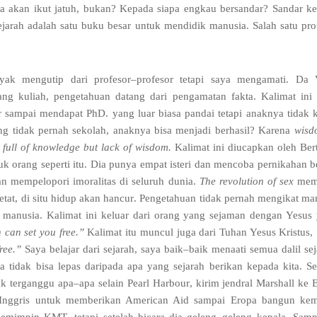
a akan ikut jatuh
,
bukan
?
Kepada siapa engkau bersandar
?
Sandar k
ejarah adalah satu buku besar untuk mendidik manusia
.
Salah satu pro
yak mengutip dari profesor
–
profesor tetapi saya mengamati
.
Da V
ang kuliah
,
pengetahuan datang dari pengamatan fakta
.
Kalimat ini 
ar sampai mendapat PhD
.
yang luar biasa pandai tetapi anaknya tidak 
g tidak pernah sekolah
,
anaknya bisa menjadi berhasil
?
Karena
wisd
 full of knowledge but lack of wisdom
.
Kalimat ini diucapkan oleh Ber
uk orang seperti itu
.
Dia punya empat isteri dan mencoba pernikahan b
an mempelopori imoralitas di seluruh dunia
.
The revolution of sex
mem
etat
,
di situ hidup akan hancur
.
Pengetahuan tidak pernah mengikat ma
 manusia
.
Kalimat ini keluar dari orang yang sejaman dengan Yesus 
 can set you free
.”
Kalimat itu muncul juga dari Tuhan Yesus Kristus
,
ree
.”
Saya belajar dari sejarah
,
saya baik
–
baik menaati semua dalil se
 tidak bisa lepas daripada apa yang sejarah berikan kepada kita
.
Se
ak terganggu apa
–
apa selain Pearl Harbour
,
kirim jendral Marshall ke 
Inggris untuk memberikan American Aid sampai Eropa bangun kem