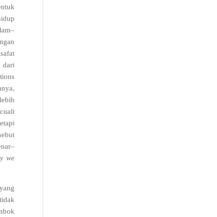
entuk
hidup
alam
–
ongan
safat
 dari
tions
tanya
,
lebih
cuali
etapi
sebut
enar
–
y we
 yang
tidak
embok