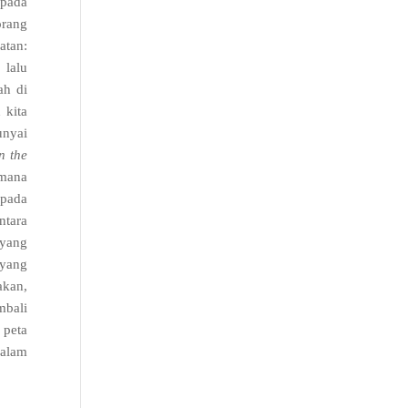
epada
orang
atan
:
 lalu
h di
 kita
unyai
n the
mana
epada
ntara
 yang
 yang
akan
,
mbali
 peta
dalam