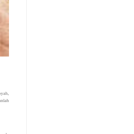
oyah
,
anlah