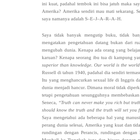
ini kuat
,
padahal tembok ini bisa jatuh maka say
Amerika
?
Amerika sendiri mau mati sekarang
.
S
saya namanya adalah S
–
E
–
J
–
A
–
R
–
A
–
H
.
Saya tidak banyak mengutip buku
,
tidak ban
mengatakan pengetahuan datang bukan dari ru
mengubah dunia
.
Kenapa ada orang yang belaj
karuan
?
Kenapa seorang ibu tua di kampung yan
superior than knowledge
.
Our world is the world
Russell di tahun
1940,
padahal dia sendiri termas
Itu yang menghancurkan sexual life di Inggris d
dunia menjadi hancur
.
Dimana moral tidak diperk
tetapi pengetahuan sesungguhnya membebaskan
Seneca
,
“
Truth can never make you rich but truth
should know the truth and the truth will set you f
Saya mengetahui ada beberapa hal yang manusia
perang dunia selesai
,
Amerika yang kuat dan tid
rundingan dengan Perancis
,
rundingan dengan 