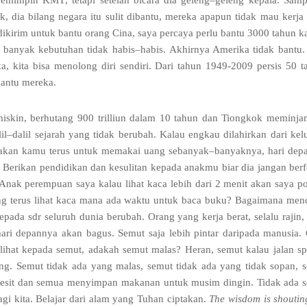
n pemimpin KMT
,
tetapi setelah bicara dia geleng
–
geleng kepala
.
Samp
ok
,
dia bilang negara itu sulit dibantu
,
mereka apapun tidak mau kerja
ikirim untuk bantu orang Cina
,
saya percaya perlu bantu
3000
tahun k
u banyak kebutuhan tidak habis
–
habis
.
Akhirnya Amerika tidak bantu
ka
,
kita bisa menolong diri sendiri
.
Dari tahun
1949-2009
persis
50
t
bantu mereka
.
miskin
,
berhutang
900
trilliun dalam
10
tahun dan Tiongkok meminj
il
–
dalil sejarah yang tidak berubah
.
Kalau engkau dilahirkan dari kel
kan kamu terus untuk memakai uang sebanyak
–
banyaknya
,
hari de
.
Berikan pendidikan dan kesulitan kepada anakmu biar dia jangan ber
Anak perempuan saya kalau lihat kaca lebih dari
2
menit akan saya p
 terus lihat kaca mana ada waktu untuk baca buku
?
Bagaimana men
epada sdr seluruh dunia berubah
.
Orang yang kerja berat
,
selalu rajin
hari depannya akan bagus
.
Semut saja lebih pintar daripada manusia
.
lihat kepada semut
,
adakah semut malas
?
Heran
,
semut kalau jalan s
ng
.
Semut tidak ada yang malas
,
semut tidak ada yang tidak sopan
,
gesit dan semua menyimpan makanan untuk musim dingin
.
Tidak ada 
gi kita
.
Belajar dari alam yang Tuhan ciptakan
.
The wisdom is shoutin