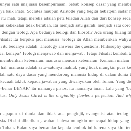
unyai satu imajinasi kesempurnaan
.
Sebab konsep dasar yang memb
ya baik Plato
,
Socrates maupun Aristotle yang begitu hebatpun sadar 
itu mati
,
tetapi mereka adalah peta teladan Allah dan dari konsep sed
an kekekalan tidak berubah
.
Itu menjadi satu gairah
,
menjadi satu dor
a dengan teolog
.
Apa bedanya teologi dan filosofi
?
Ada orang bilang fil
Filsafat itu berpikir jadi manusia
,
teologi itu Allah memberikan wahyu
gi itu bedanya adalah
:
Theology answers the questions
,
Philosophy ques
pa
,
kenapa
?
Teologi menjawab dan menjawab
.
Tetapi Filsafat kembali 
 memberikan kebenaran
,
manusia mencari kebenaran
.
Kemarin malam 
 hal
:
manusia adalah satu
–
satunya mahluk yang tidak mungkin puas ke
lah satu daya dasar yang mendorong manusia hidup di dalam dunia t
kecuali takluk kepada jawaban yang diwahyukan oleh Tuhan
.
Yang di
–
benar BENAR
‘
itu namanya pistos
,
itu namanya iman
.
Lalu yang
‘
b
stus
.
Only Jesus Christ is the originality flawles s perfection
.
And wh
 apapun di dunia dan tidak ada penginjil
,
evangelist atau teolog
sia
.
Di sini diberikan jawaban bahwa mungkin mencapai hidup yang 
a Tuhan
.
Kalau saya bersandar kepada tembok ini karena saya kira t