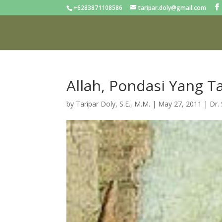
+6283871108586
taripar.doly@gmail.com
Allah, Pondasi Yang 
by
Taripar Doly, S.E., M.M.
|
May 27, 2011
|
Dr.