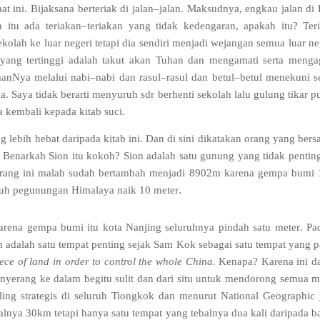
at ini
.
Bijaksana berteriak di jalan
–
jalan
.
Maksudnya
,
engkau jalan di 
n itu ada teriakan
–
teriakan yang tidak kedengaran
,
apakah itu
?
Ter
olah ke luar negeri tetapi dia sendiri menjadi wejangan semua luar ne
yang tertinggi adalah takut akan Tuhan dan mengamati serta meng
manNya melalui nabi
–
nabi dan rasul
–
rasul dan betul
–
betul menekuni s
na
.
Saya tidak berarti menyuruh sdr berhenti sekolah lalu gulung tikar p
ta kembali kepada kitab suci
.
lebih hebat daripada kitab ini
.
Dan di sini dikatakan orang yang bers
Benarkah Sion itu kokoh
?
Sion adalah satu gunung yang tidak pentin
rang ini malah sudah bertambah menjadi
8902
m karena gempa bumi
uruh pegunungan Himalaya
naik
10
meter
.
arena gempa bumi itu kota Nanjing seluruhnya pindah satu meter
.
Pa
 adalah satu tempat penting sejak Sam Kok sebagai satu tempat yang p
ece of land in order to control the whole China
.
Kenapa
?
Karena ini d
nyerang ke dalam begitu sulit dan dari situ untuk mendorong semua 
aling strategis di seluruh Tiongkok dan menurut National Geographic
balnya
30
km tetapi hanya satu tempat yang tebalnya dua kali daripada b