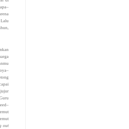
ai di
 apa
–
arena
.
Lalu
ahun
,
amkan
uarga
panmu
foya
–
otong
capai
,
jujur
Guru
peed
–
semut
semut
g out