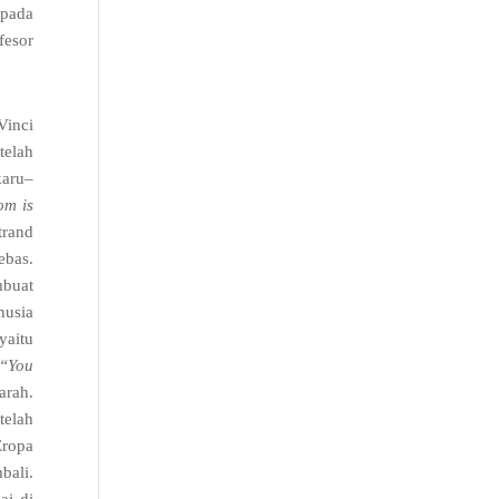
epada
fesor
inci
telah
karu
–
om is
trand
ebas
.
buat
nusia
yaitu
“
You
jarah
.
telah
Eropa
bali
.