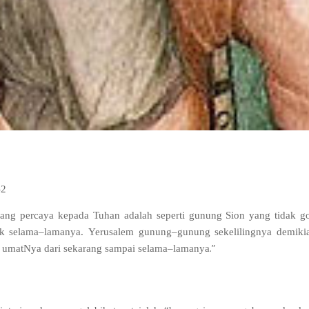
-2
ang percaya kepada Tuhan adalah seperti gunung Sion yang tidak g
uk selama
–
lamanya
.
Yerusalem gunung
–
gunung sekelilingnya demiki
.”
g umatNya dari sekarang sampai selama
–
lamanya