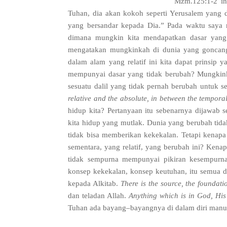
Mzm
.125:1-2
i
Tuhan
,
dia akan kokoh seperti Yerusalem yang d
yang bersandar kepada Dia
.”
Pada waktu saya 
dimana mungkin kita mendapatkan dasar yang
mengatakan mungkinkah di dunia yang goncang 
dalam alam yang relatif ini kita dapat prinsip 
mempunyai dasar yang tidak berubah
?
Mungkink
sesuatu dalil yang tidak pernah berubah untuk s
relative and the absolute
,
in between the temporal
hidup kita
?
Pertanyaan itu sebenarnya dijawab se
kita hidup yang mutlak
.
Dunia yang berubah tid
tidak bisa memberikan kekekalan
.
Tetapi kenapa
sementara
,
yang relatif
,
yang berubah ini
?
Kenap
tidak sempurna mempunyai pikiran kesempurn
konsep kekekalan
,
konsep keutuhan
,
itu semua 
kepada Alkitab
.
There is the source
,
the foundati
dan teladan Allah
.
Anything which is in God
,
His
Tuhan ada bayang
–
bayangnya di dalam diri manu