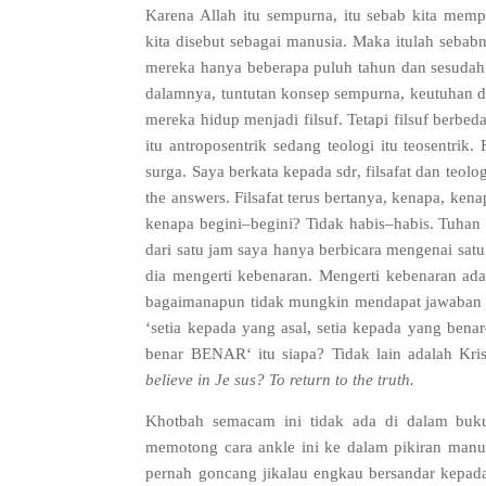
Karena Allah itu sempurna
,
itu sebab kita memp
kita disebut sebagai manusia
.
Maka itulah sebabn
mereka hanya beberapa puluh tahun dan sesudah 
dalamnya
,
tuntutan konsep sempurna
,
keutuhan d
mereka hidup menjadi filsuf
.
Tetapi filsuf berbed
itu antroposentrik sedang teologi itu teosentrik
.
surga
.
Saya berkata kepada sdr
,
filsafat dan teolo
the answers
.
Filsafat terus bertanya
,
kenapa
,
kena
kenapa begini
–
begini
?
Tidak habis
–
habis
.
Tuhan
dari satu jam saya hanya berbicara mengenai satu
dia mengerti kebenaran
.
Mengerti kebenaran ada
bagaimanapun tidak mungkin mendapat jawaban 
‘
setia kepada yang asal
,
setia kepada yang benar
benar BENAR
‘
itu siapa
?
Tidak lain adalah Kri
believe in Je sus
?
To return to the truth
.
Khotbah semacam ini tidak ada di dalam buku
memotong cara ankle ini ke dalam pikiran manu
pernah goncang jikalau engkau bersandar kepad