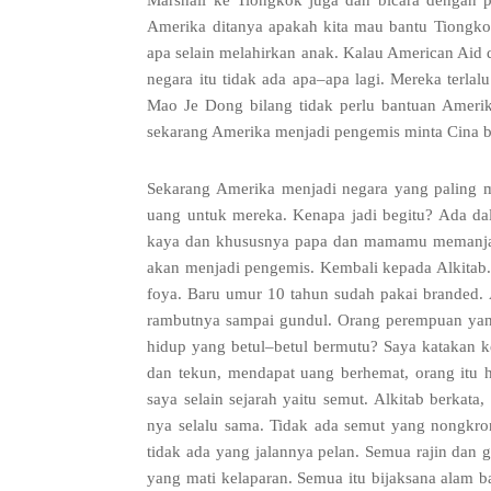
Marshall ke Tiongkok juga dan bicara denga
Amerika ditanya apakah kita mau bantu Tiongk
apa selain melahirkan anak
.
Kalau American Aid d
negara itu tidak ada apa
–
apa lagi
.
Mereka terlal
Mao Je Dong bilang tidak perlu bantuan Ameri
sekarang Amerika menjadi pengemis minta Cina 
Sekarang Amerika menjadi negara yang paling 
uang untuk mereka
.
Kenapa jadi begitu
?
Ada dal
kaya dan khususnya papa dan mamamu memanja
akan menjadi pengemis
.
Kembali kepada Alkitab
foya
.
Baru umur
10
tahun sudah pakai branded
.
rambutnya sampai gundul
.
Orang perempuan yang
hidup yang betul
–
betul bermutu
?
Saya katakan k
dan tekun
,
mendapat uang berhemat
,
orang itu 
saya selain sejarah yaitu semut
.
Alkitab berkata
,
nya selalu sama
.
Tidak ada semut yang nongkro
tidak ada yang jalannya pelan
.
Semua rajin dan 
yang mati kelaparan
.
Semua itu bijaksana alam ba