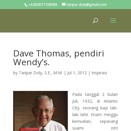
+6283871108586
taripar.doly@gmail.com
Dave Thomas, pendiri
Wendy’s.
by
Taripar Doly, S.E., M.M.
|
Jul 1, 2012
|
Inspirasi
Pada tanggal 2 bulan
Juli, 1932, di Atlantic
City, seorang bayi laki-
laki lahir. Enam minggu
kemudian, sepasang
suami istri